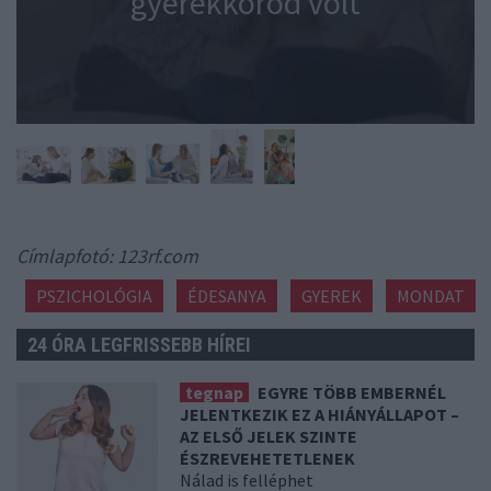
gyerekkorod volt
Címlapfotó: 123rf.com
PSZICHOLÓGIA
ÉDESANYA
GYEREK
MONDAT
24 ÓRA LEGFRISSEBB HÍREI
tegnap
EGYRE TÖBB EMBERNÉL
JELENTKEZIK EZ A HIÁNYÁLLAPOT –
AZ ELSŐ JELEK SZINTE
ÉSZREVEHETETLENEK
Nálad is felléphet