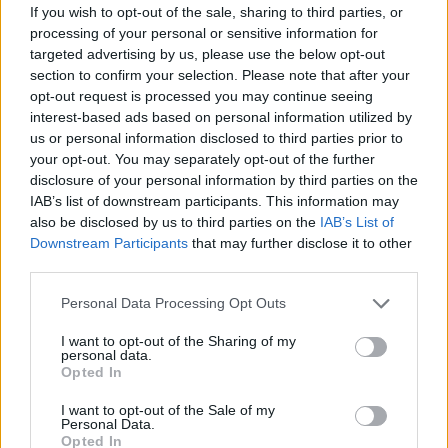
If you wish to opt-out of the sale, sharing to third parties, or
processing of your personal or sensitive information for
08. 03.
HA MINDIG EZT A MONDATOT HASZNÁLOD, AZ
targeted advertising by us, please use the below opt-out
RENDKÍVÜL MAGAS ÉRZELMI INTELLIGENCIÁRA UTALHAT
section to confirm your selection. Please note that after your
Te szoktad?
opt-out request is processed you may continue seeing
08. 02.
SOKAN ROSSZUL TÁROLJÁK A GYÓGYSZEREIKET –
interest-based ads based on personal information utilized by
EMIATT CSÖKKENHET A HATÁSUK
us or personal information disclosed to third parties prior to
Érdemes odafigyelni rá
your opt-out. You may separately opt-out of the further
disclosure of your personal information by third parties on the
08. 01.
EGYRE TÖBB FIATALNÁL JELENTKEZIK EZ A
IAB’s list of downstream participants. This information may
VITAMINHIÁNY – ILYEN JELEKRE FIGYELJ
also be disclosed by us to third parties on the
IAB’s List of
Erre figyelj!
Downstream Participants
that may further disclose it to other
third parties.
24 ÓRA TOVÁBBI HÍREI
Please note that this website/app uses one or more Google
Personal Data Processing Opt Outs
services and may gather and store information including but
24 óra
not limited to your visit or usage behaviour. You may click to
I want to opt-out of the Sharing of my
personal data.
grant or deny consent to Google and its third-party tags to
Opted In
use your data for below specified purposes in below Google
consent section.
I want to opt-out of the Sale of my
Personal Data.
Opted In