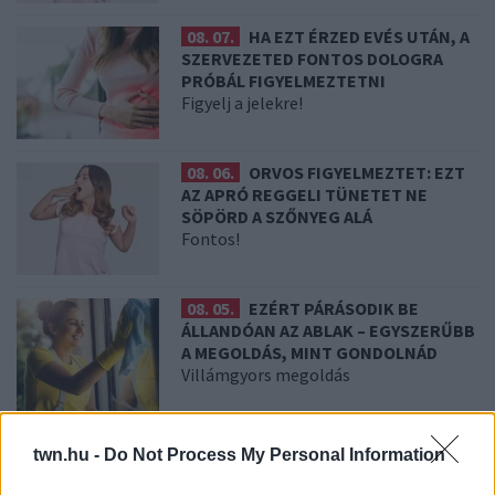
08. 07.
HA EZT ÉRZED EVÉS UTÁN, A
SZERVEZETED FONTOS DOLOGRA
PRÓBÁL FIGYELMEZTETNI
Figyelj a jelekre!
08. 06.
ORVOS FIGYELMEZTET: EZT
AZ APRÓ REGGELI TÜNETET NE
SÖPÖRD A SZŐNYEG ALÁ
Fontos!
08. 05.
EZÉRT PÁRÁSODIK BE
ÁLLANDÓAN AZ ABLAK – EGYSZERŰBB
A MEGOLDÁS, MINT GONDOLNÁD
Villámgyors megoldás
08. 04.
NEM ECETTEL ÉS NEM SZÓDABIKARBÓNÁVAL:
twn.hu -
Do Not Process My Personal Information
EZZEL LESZ ÚJRA CSILLOGÓ A VÍZKÖVES CSAP
A legjobb trükk