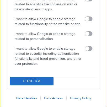
related to analytics like cookies on web or
device identifiers in apps.
Ha ezt érzed evés után, a szervezeted fontos dologra
próbál figyelmeztetni
I want to allow Google to enable storage
related to functionality of the website or app.
I want to allow Google to enable storage
related to personalization.
I want to allow Google to enable storage
related to security, including authentication
functionality and fraud prevention, and other
user protection.
CONFIRM
Orvos figyelmeztet: ezt az apró reggeli tünetet ne söpörd a
szőnyeg alá
Data Deletion
Data Access
Privacy Policy