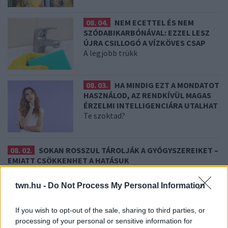
08. 04.
NEM ECETTEL ÉS NEM
SZÓDABIKARBÓNÁVAL: EZZEL LESZ
ÚJRA CSILLOGÓ A VÍZKÖVES CSAP
A legjobb trükk
08. 03.
HA MINDIG EZT A MONDATOT
HASZNÁLOD, AZ RENDKÍVÜL MAGAS
ÉRZELMI INTELLIGENCIÁRA UTALHAT
Te szoktad?
08. 02.
SOKAN ROSSZUL TÁROLJÁK A GYÓGYSZEREIKET –
EMIATT CSÖKKENHET A HATÁSUK
Érdemes odafigyelni rá
twn.hu -
Do Not Process My Personal Information
08. 01.
EGYRE TÖBB FIATALNÁL JELENTKEZIK EZ A
VITAMINHIÁNY – ILYEN JELEKRE FIGYELJ
Erre figyelj!
If you wish to opt-out of the sale, sharing to third parties, or
processing of your personal or sensitive information for