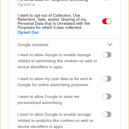
Opted In
I want to opt-out of Collection, Use,
Retention, Sale, and/or Sharing of my
Personal Data that Is Unrelated with the
Orvos figyelmeztet: ezt az apró reggeli tünetet ne
Purposes for which it was collected.
Opted Out
söpörd a szőnyeg alá
Google consents
I want to allow Google to enable storage
related to advertising like cookies on web or
device identifiers in apps.
I want to allow my user data to be sent to
Google for online advertising purposes.
I want to allow Google to send me
personalized advertising.
I want to allow Google to enable storage
Ezért párásodik be állandóan az ablak – egyszerűbb a
related to analytics like cookies on web or
megoldás, mint gondolnád
device identifiers in apps.