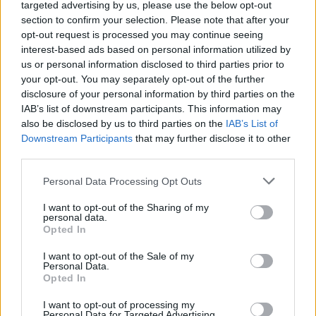
07. 31.
NEM A CITROMSAV, AZ ECET VAGY A
targeted advertising by us, please use the below opt-out
SZÓDABIKARBÓNA A LEGERŐSEBB: EZT HASZNÁLJÁK A
section to confirm your selection. Please note that after your
SZÁLLODÁKBAN A VÍZKŐ ELLEN
opt-out request is processed you may continue seeing
Ez a szer tényleg eltünteti a vízkövet
interest-based ads based on personal information utilized by
us or personal information disclosed to third parties prior to
07. 31.
HAGYD A SÓT: EGY CSIPET EBBŐL A FŐZŐVÍZBE,
your opt-out. You may separately opt-out of the further
ÉS SOKKAL FINOMABB LESZ A FŐTT KRUMPLI
disclosure of your personal information by third parties on the
Titkos hozzávaló
IAB’s list of downstream participants. This information may
also be disclosed by us to third parties on the
IAB’s List of
24 ÓRA TOVÁBBI HÍREI
Downstream Participants
that may further disclose it to other
third parties.
24 óra
Please note that this website/app uses one or more Google
Personal Data Processing Opt Outs
services and may gather and store information including but
not limited to your visit or usage behaviour. You may click to
I want to opt-out of the Sharing of my
personal data.
grant or deny consent to Google and its third-party tags to
Opted In
use your data for below specified purposes in below Google
consent section.
I want to opt-out of the Sale of my
Personal Data.
Opted In
I want to opt-out of processing my
Personal Data for Targeted Advertising.