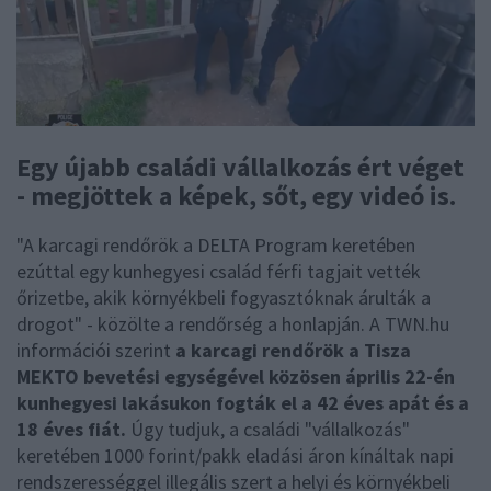
Egy újabb családi vállalkozás ért véget
- megjöttek a képek, sőt, egy videó is.
"A karcagi rendőrök a DELTA Program keretében
ezúttal egy kunhegyesi család férfi tagjait vették
őrizetbe, akik környékbeli fogyasztóknak árulták a
drogot" - közölte a rendőrség a honlapján. A TWN.hu
információi szerint
a karcagi rendőrök a Tisza
MEKTO bevetési egységével közösen április 22-én
kunhegyesi lakásukon fogták el a 42 éves apát és a
18 éves fiát.
Úgy tudjuk, a családi "vállalkozás"
keretében 1000 forint/pakk eladási áron kínáltak napi
rendszerességgel illegális szert a helyi és környékbeli