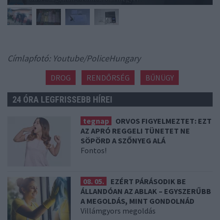
Címlapfotó: Youtube/PoliceHungary
DROG
RENDŐRSÉG
BŰNÜGY
24 ÓRA LEGFRISSEBB HÍREI
tegnap
ORVOS FIGYELMEZTET: EZT
AZ APRÓ REGGELI TÜNETET NE
SÖPÖRD A SZŐNYEG ALÁ
Fontos!
08. 05.
EZÉRT PÁRÁSODIK BE
ÁLLANDÓAN AZ ABLAK – EGYSZERŰBB
A MEGOLDÁS, MINT GONDOLNÁD
Villámgyors megoldás