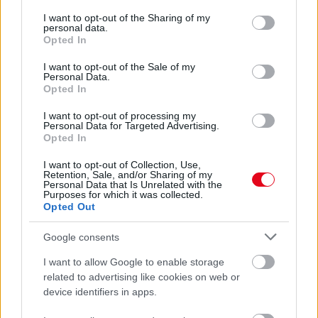
services and may gather and store information including but
Bekamerázta az üzletét, mert sorra tűntek el a ruhák
not limited to your visit or usage behaviour. You may click to
I want to opt-out of the Sharing of my
Kecskeméten: ami ezután kiderült, nem hitte el
personal data.
grant or deny consent to Google and its third-party tags to
Opted In
use your data for below specified purposes in below Google
consent section.
I want to opt-out of the Sale of my
Personal Data.
Opted In
I want to opt-out of processing my
Personal Data for Targeted Advertising.
Opted In
I want to opt-out of Collection, Use,
Retention, Sale, and/or Sharing of my
Personal Data that Is Unrelated with the
Purposes for which it was collected.
Opted Out
Amit a pár a rokon kisfiúval tett egy nagykőrösi üzletben,
azért most bíróság elé állnak
Google consents
I want to allow Google to enable storage
related to advertising like cookies on web or
device identifiers in apps.