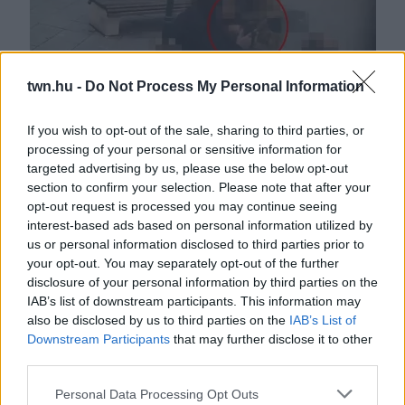
twn.hu -
Do Not Process My Personal Information
If you wish to opt-out of the sale, sharing to third parties, or
processing of your personal or sensitive information for
Nem volt jegye a férfinak: amit a jegyellenőr nővel tett,
targeted advertising by us, please use the below opt-out
azért börtönbüntetést kérnek rá
section to confirm your selection. Please note that after your
opt-out request is processed you may continue seeing
interest-based ads based on personal information utilized by
us or personal information disclosed to third parties prior to
your opt-out. You may separately opt-out of the further
disclosure of your personal information by third parties on the
IAB’s list of downstream participants. This information may
also be disclosed by us to third parties on the
IAB’s List of
Downstream Participants
that may further disclose it to other
third parties.
Please note that this website/app uses one or more Google
Personal Data Processing Opt Outs