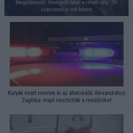
Megdöbbentő: tömegsírt talált a rendőrség - 50
csecsemő is volt benne
Kutyák miatt mentek ki az állatvédők Alexandrához
Zuglóba: majd riasztották a rendőröket