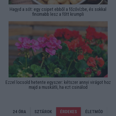
Hagyd a sót: egy csipet ebből a főzővízbe, és sokkal
finomabb lesz a főtt krumpli
Ezzel locsold hetente egyszer: kétszer annyi virágot hoz
majd a muskátli, ha ezt csinálod
24 ÓRA
SZTÁROK
ÉRDEKES
ÉLETMÓD