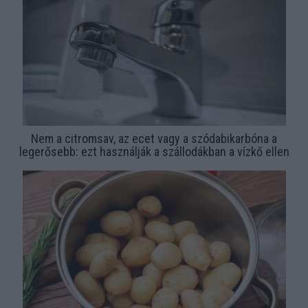
Nem a citromsav, az ecet vagy a szódabikarbóna a
legerősebb: ezt használják a szállodákban a vízkő ellen