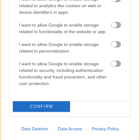
related to analytics like cookies on web or
device identifiers in apps.
Ezért párásodik be állandóan az ablak – egyszerűbb a
megoldás, mint gondolnád
I want to allow Google to enable storage
related to functionality of the website or app.
I want to allow Google to enable storage
related to personalization.
I want to allow Google to enable storage
related to security, including authentication
functionality and fraud prevention, and other
user protection.
CONFIRM
Nem ecettel és nem szódabikarbónával: ezzel lesz újra
csillogó a vízköves csap
Data Deletion
Data Access
Privacy Policy