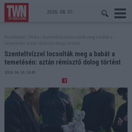
2026. 08. 07.
Kezdőoldal
»
24 óra
» Szenteltvízzel locsolták meg a babát a
temetésén: aztán rémisztő dolog történt
Szenteltvízzel locsolták meg a babát a
temetésén:
aztán rémisztő dolog történt
2024. 04. 18. 16:45