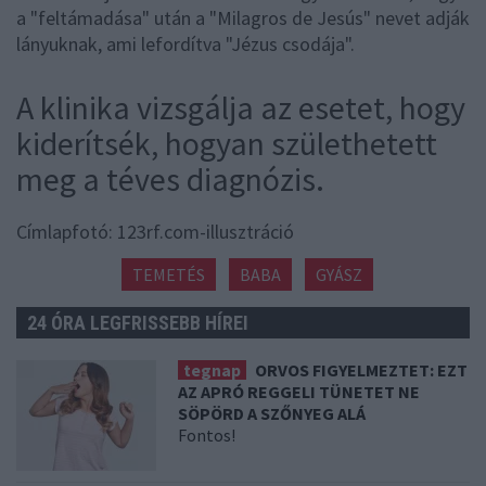
a "feltámadása" után a "Milagros de Jesús" nevet adják
lányuknak, ami lefordítva "Jézus csodája".
A klinika vizsgálja az esetet, hogy
kiderítsék, hogyan születhetett
meg a téves diagnózis.
Címlapfotó: 123rf.com-illusztráció
TEMETÉS
BABA
GYÁSZ
24 ÓRA LEGFRISSEBB HÍREI
tegnap
ORVOS FIGYELMEZTET: EZT
AZ APRÓ REGGELI TÜNETET NE
SÖPÖRD A SZŐNYEG ALÁ
Fontos!