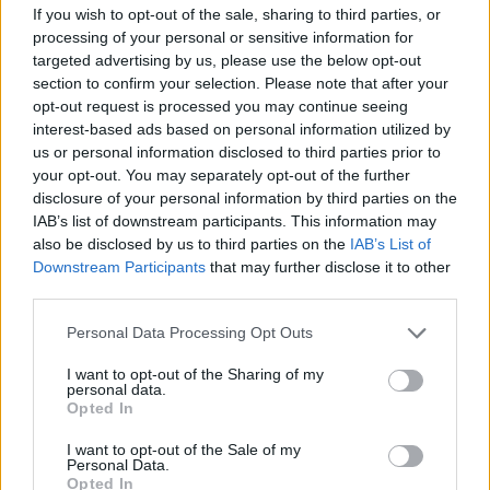
If you wish to opt-out of the sale, sharing to third parties, or
08. 01.
EGYRE TÖBB FIATALNÁL JELENTKEZIK EZ A
processing of your personal or sensitive information for
VITAMINHIÁNY – ILYEN JELEKRE FIGYELJ
targeted advertising by us, please use the below opt-out
Erre figyelj!
section to confirm your selection. Please note that after your
opt-out request is processed you may continue seeing
07. 31.
NEM A CITROMSAV, AZ ECET VAGY A
interest-based ads based on personal information utilized by
SZÓDABIKARBÓNA A LEGERŐSEBB: EZT HASZNÁLJÁK A
SZÁLLODÁKBAN A VÍZKŐ ELLEN
us or personal information disclosed to third parties prior to
Ez a szer tényleg eltünteti a vízkövet
your opt-out. You may separately opt-out of the further
disclosure of your personal information by third parties on the
07. 31.
HAGYD A SÓT: EGY CSIPET EBBŐL A FŐZŐVÍZBE,
IAB’s list of downstream participants. This information may
ÉS SOKKAL FINOMABB LESZ A FŐTT KRUMPLI
also be disclosed by us to third parties on the
IAB’s List of
Titkos hozzávaló
Downstream Participants
that may further disclose it to other
third parties.
24 ÓRA TOVÁBBI HÍREI
Please note that this website/app uses one or more Google
Personal Data Processing Opt Outs
services and may gather and store information including but
24 óra
not limited to your visit or usage behaviour. You may click to
I want to opt-out of the Sharing of my
personal data.
grant or deny consent to Google and its third-party tags to
Opted In
use your data for below specified purposes in below Google
consent section.
I want to opt-out of the Sale of my
Personal Data.
Opted In