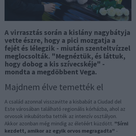
A virrasztás során a kislány nagybátyja
vette észre, hogy a pici mozgatja a
fejét és lélegzik - miután szenteltvízzel
meglocsolták. "Megnéztük, és láttuk,
hogy dobog a kis szívecskéje" -
mondta a megdöbbent Vega.
Majdnem élve temették el
A család azonnal visszavitte a kisbabát a Ciudad del
Este városában található regionális kórházba, ahol az
orvosok inkubátorba tették az intenzív osztályon.
Akkor azonban még mindig az életéért küzdött.
"Sírni
kezdett, amikor az egyik orvos megragadta"
-