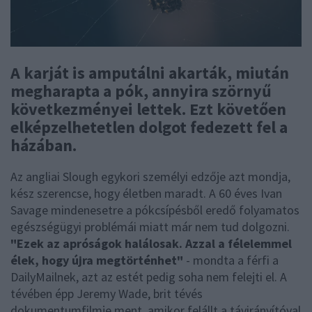
A karját is amputálni akarták, miután
megharapta a pók, annyira szörnyű
következményei lettek. Ezt követően
elképzelhetetlen dolgot fedezett fel a
házában.
Az angliai Slough egykori személyi edzője azt mondja,
kész szerencse, hogy életben maradt. A 60 éves Ivan
Savage mindenesetre a pókcsípésből eredő folyamatos
egészségügyi problémái miatt már nem tud dolgozni.
"Ezek az apróságok halálosak. Azzal a félelemmel
élek, hogy újra megtörténhet"
- mondta a férfi a
DailyMailnek, azt az estét pedig soha nem felejti el. A
tévében épp Jeremy Wade, brit tévés
dokumentumfilmje ment, amikor felállt a távirányítóval