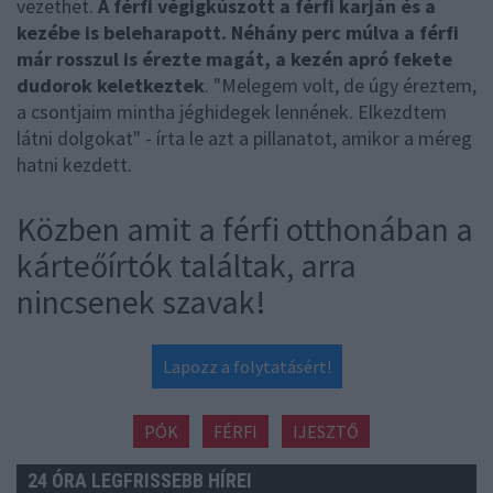
vezethet.
A férfi végigkúszott a férfi karján és a
kezébe is beleharapott. Néhány perc múlva a férfi
már rosszul is érezte magát, a kezén apró fekete
dudorok keletkeztek
. "Melegem volt, de úgy éreztem,
a csontjaim mintha jéghidegek lennének. Elkezdtem
látni dolgokat" - írta le azt a pillanatot, amikor a méreg
hatni kezdett.
Közben amit a férfi otthonában a
kárteőírtók találtak, arra
nincsenek szavak!
Lapozz a folytatásért!
PÓK
FÉRFI
IJESZTŐ
24 ÓRA LEGFRISSEBB HÍREI