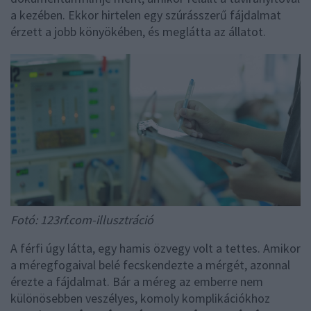
a kezében. Ekkor hirtelen egy szúrásszerű fájdalmat
érzett a jobb könyökében, és meglátta az állatot.
Fotó: 123rf.com-illusztráció
A férfi úgy látta, egy hamis özvegy volt a tettes. Amikor
a méregfogaival belé fecskendezte a mérgét, azonnal
érezte a fájdalmat. Bár a méreg az emberre nem
különösebben veszélyes, komoly komplikációkhoz