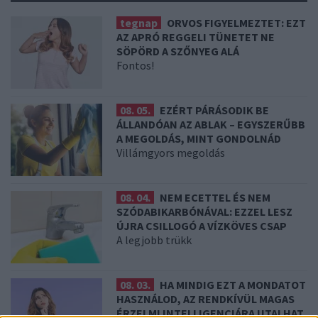
tegnap
ORVOS FIGYELMEZTET: EZT
AZ APRÓ REGGELI TÜNETET NE
SÖPÖRD A SZŐNYEG ALÁ
Fontos!
08. 05.
EZÉRT PÁRÁSODIK BE
ÁLLANDÓAN AZ ABLAK – EGYSZERŰBB
A MEGOLDÁS, MINT GONDOLNÁD
Villámgyors megoldás
08. 04.
NEM ECETTEL ÉS NEM
SZÓDABIKARBÓNÁVAL: EZZEL LESZ
ÚJRA CSILLOGÓ A VÍZKÖVES CSAP
A legjobb trükk
08. 03.
HA MINDIG EZT A MONDATOT
HASZNÁLOD, AZ RENDKÍVÜL MAGAS
ÉRZELMI INTELLIGENCIÁRA UTALHAT