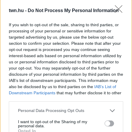
Te szoktad?
twn.hu -
Do Not Process My Personal Information
08. 02.
SOKAN ROSSZUL TÁROLJÁK A GYÓGYSZEREIKET –
If you wish to opt-out of the sale, sharing to third parties, or
EMIATT CSÖKKENHET A HATÁSUK
processing of your personal or sensitive information for
Érdemes odafigyelni rá
targeted advertising by us, please use the below opt-out
section to confirm your selection. Please note that after your
08. 01.
EGYRE TÖBB FIATALNÁL JELENTKEZIK EZ A
opt-out request is processed you may continue seeing
VITAMINHIÁNY – ILYEN JELEKRE FIGYELJ
interest-based ads based on personal information utilized by
Erre figyelj!
us or personal information disclosed to third parties prior to
your opt-out. You may separately opt-out of the further
07. 31.
NEM A CITROMSAV, AZ ECET VAGY A
disclosure of your personal information by third parties on the
SZÓDABIKARBÓNA A LEGERŐSEBB: EZT HASZNÁLJÁK A
IAB’s list of downstream participants. This information may
SZÁLLODÁKBAN A VÍZKŐ ELLEN
also be disclosed by us to third parties on the
IAB’s List of
Ez a szer tényleg eltünteti a vízkövet
Downstream Participants
that may further disclose it to other
third parties.
07. 31.
HAGYD A SÓT: EGY CSIPET EBBŐL A FŐZŐVÍZBE,
ÉS SOKKAL FINOMABB LESZ A FŐTT KRUMPLI
Please note that this website/app uses one or more Google
Personal Data Processing Opt Outs
Titkos hozzávaló
services and may gather and store information including but
not limited to your visit or usage behaviour. You may click to
I want to opt-out of the Sharing of my
24 ÓRA TOVÁBBI HÍREI
personal data.
grant or deny consent to Google and its third-party tags to
Opted In