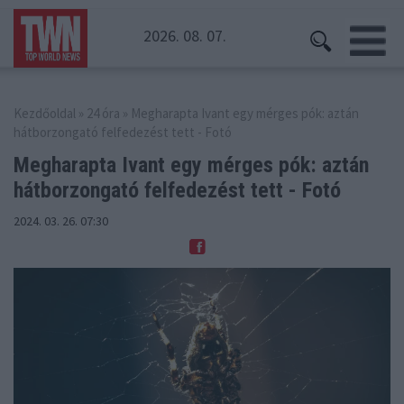
2026. 08. 07.
Kezdőoldal
»
24 óra
» Megharapta Ivant egy mérges pók: aztán
hátborzongató felfedezést tett - Fotó
Megharapta Ivant egy mérges pók: aztán
hátborzongató felfedezést tett - Fotó
2024. 03. 26. 07:30