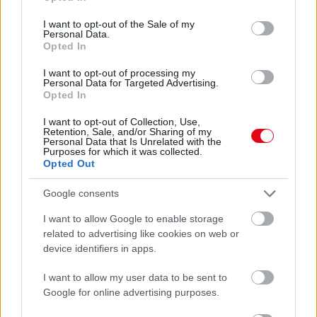
use your data for below specified purposes in below Google
24 óra
consent section.
I want to opt-out of the Sale of my
Personal Data.
Opted In
I want to opt-out of processing my
Personal Data for Targeted Advertising.
Opted In
I want to opt-out of Collection, Use,
Retention, Sale, and/or Sharing of my
Personal Data that Is Unrelated with the
Purposes for which it was collected.
Opted Out
Google consents
I want to allow Google to enable storage
Orvos figyelmeztet: ezt az apró reggeli tünetet ne
related to advertising like cookies on web or
device identifiers in apps.
söpörd a szőnyeg alá
I want to allow my user data to be sent to
Google for online advertising purposes.