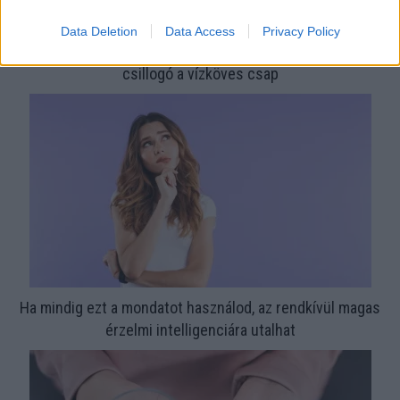
Data Deletion
Data Access
Privacy Policy
Nem ecettel és nem szódabikarbónával: ezzel lesz újra
csillogó a vízköves csap
Ha mindig ezt a mondatot használod, az rendkívül magas
érzelmi intelligenciára utalhat