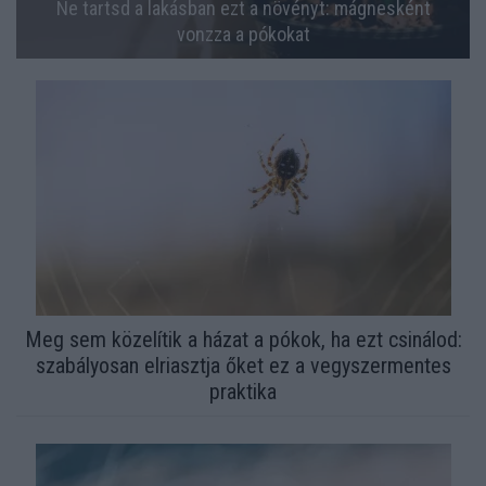
Ne tartsd a lakásban ezt a növényt: mágnesként
vonzza a pókokat
Meg sem közelítik a házat a pókok, ha ezt csinálod:
szabályosan elriasztja őket ez a vegyszermentes
praktika