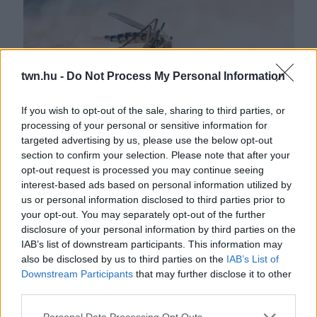
twn.hu -
Do Not Process My Personal Information
If you wish to opt-out of the sale, sharing to third parties, or
processing of your personal or sensitive information for
targeted advertising by us, please use the below opt-out
Azt hitte a férfi, egy szúnyog csípte meg: az életébe
section to confirm your selection. Please note that after your
került
opt-out request is processed you may continue seeing
interest-based ads based on personal information utilized by
us or personal information disclosed to third parties prior to
your opt-out. You may separately opt-out of the further
disclosure of your personal information by third parties on the
IAB’s list of downstream participants. This information may
also be disclosed by us to third parties on the
IAB’s List of
Downstream Participants
that may further disclose it to other
third parties.
Please note that this website/app uses one or more Google
Personal Data Processing Opt Outs