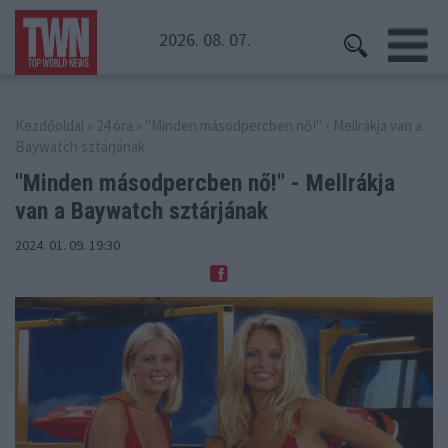
2026. 08. 07.
Kezdőoldal
»
24 óra
» "Minden másodpercben nő!" - Mellrákja van a
Baywatch sztárjának
"Minden másodpercben nő!" -
Mellrákja
van a Baywatch sztárjának
2024. 01. 09. 19:30