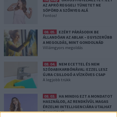
AZ APRÓ REGGELI TÜNETET NE
SÖPÖRD A SZŐNYEG ALÁ
Fontos!
08. 05.
EZÉRT PÁRÁSODIK BE
ÁLLANDÓAN AZ ABLAK – EGYSZERŰBB
A MEGOLDÁS, MINT GONDOLNÁD
Villámgyors megoldás
08. 04.
NEM ECETTEL ÉS NEM
SZÓDABIKARBÓNÁVAL: EZZEL LESZ
ÚJRA CSILLOGÓ A VÍZKÖVES CSAP
A legjobb trükk
08. 03.
HA MINDIG EZT A MONDATOT
HASZNÁLOD, AZ RENDKÍVÜL MAGAS
ÉRZELMI INTELLIGENCIÁRA UTALHAT
Te szoktad?