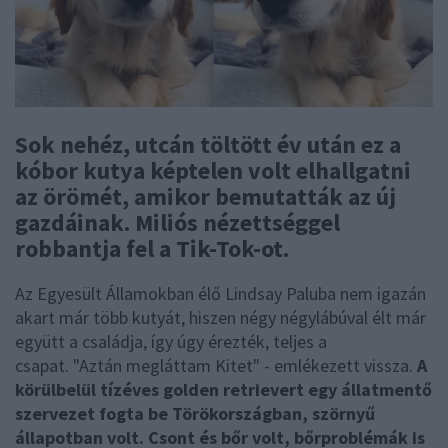
Sok nehéz, utcán töltött év után ez a
kóbor kutya képtelen volt elhallgatni
az örömét, amikor bemutatták az új
gazdáinak. Miliós nézettséggel
robbantja fel a Tik-Tok-ot.
Az Egyesült Államokban élő Lindsay Paluba nem igazán
akart már több kutyát, hiszen négy négylábúval élt már
együtt a családja, így úgy érezték, teljes a
csapat. "Aztán megláttam Kitet" - emlékezett vissza.
A
körülbelül tízéves golden retrievert egy állatmentő
szervezet fogta be Törökországban, szörnyű
állapotban volt. Csont és bőr volt, bőrproblémák is