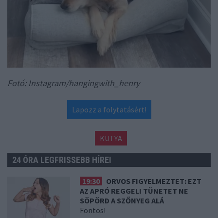
Fotó: Instagram/hangingwith_henry
Lapozz a folytatásért!
KUTYA
24 ÓRA LEGFRISSEBB HÍREI
19:30
ORVOS FIGYELMEZTET: EZT
AZ APRÓ REGGELI TÜNETET NE
SÖPÖRD A SZŐNYEG ALÁ
Fontos!