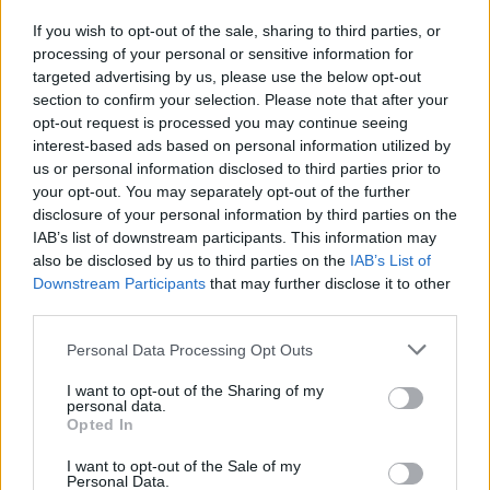
Érdemes odafigyelni rá
If you wish to opt-out of the sale, sharing to third parties, or
processing of your personal or sensitive information for
08. 01.
EGYRE TÖBB FIATALNÁL JELENTKEZIK EZ A
VITAMINHIÁNY – ILYEN JELEKRE FIGYELJ
targeted advertising by us, please use the below opt-out
Erre figyelj!
section to confirm your selection. Please note that after your
opt-out request is processed you may continue seeing
07. 31.
NEM A CITROMSAV, AZ ECET VAGY A
interest-based ads based on personal information utilized by
SZÓDABIKARBÓNA A LEGERŐSEBB: EZT HASZNÁLJÁK A
us or personal information disclosed to third parties prior to
SZÁLLODÁKBAN A VÍZKŐ ELLEN
your opt-out. You may separately opt-out of the further
Ez a szer tényleg eltünteti a vízkövet
disclosure of your personal information by third parties on the
IAB’s list of downstream participants. This information may
07. 31.
HAGYD A SÓT: EGY CSIPET EBBŐL A FŐZŐVÍZBE,
also be disclosed by us to third parties on the
IAB’s List of
ÉS SOKKAL FINOMABB LESZ A FŐTT KRUMPLI
Downstream Participants
that may further disclose it to other
Titkos hozzávaló
third parties.
Please note that this website/app uses one or more Google
24 ÓRA TOVÁBBI HÍREI
Personal Data Processing Opt Outs
services and may gather and store information including but
not limited to your visit or usage behaviour. You may click to
I want to opt-out of the Sharing of my
24 óra
personal data.
grant or deny consent to Google and its third-party tags to
Opted In
use your data for below specified purposes in below Google
consent section.
I want to opt-out of the Sale of my
Personal Data.