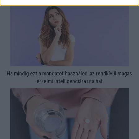
Ha mindig ezt a mondatot használod, az rendkívül magas
érzelmi intelligenciára utalhat