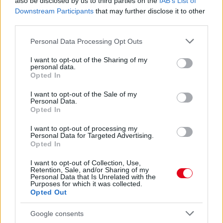
A legjobb trükk
also be disclosed by us to third parties on the
IAB’s List of
Downstream Participants
that may further disclose it to other
08. 03.
HA MINDIG EZT A MONDATOT HASZNÁLOD, AZ
third parties.
RENDKÍVÜL MAGAS ÉRZELMI INTELLIGENCIÁRA UTALHAT
Please note that this website/app uses one or more Google
Te szoktad?
Personal Data Processing Opt Outs
services and may gather and store information including but
08. 02.
SOKAN ROSSZUL TÁROLJÁK A GYÓGYSZEREIKET –
not limited to your visit or usage behaviour. You may click to
I want to opt-out of the Sharing of my
personal data.
EMIATT CSÖKKENHET A HATÁSUK
grant or deny consent to Google and its third-party tags to
Opted In
Érdemes odafigyelni rá
use your data for below specified purposes in below Google
consent section.
I want to opt-out of the Sale of my
08. 01.
EGYRE TÖBB FIATALNÁL JELENTKEZIK EZ A
Personal Data.
VITAMINHIÁNY – ILYEN JELEKRE FIGYELJ
Opted In
Erre figyelj!
I want to opt-out of processing my
Personal Data for Targeted Advertising.
24 ÓRA TOVÁBBI HÍREI
Opted In
I want to opt-out of Collection, Use,
24 óra
Retention, Sale, and/or Sharing of my
Personal Data that Is Unrelated with the
Purposes for which it was collected.
Opted Out
Google consents