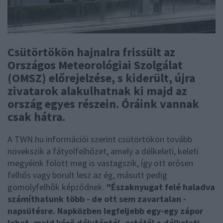
Csütörtökön hajnalra frissült az
Országos Meteorológiai Szolgálat
(OMSZ) előrejelzése, s kiderült, újra
zivatarok alakulhatnak ki majd az
ország egyes részein. Óráink vannak
csak hátra.
A TWN.hu információi szerint csütörtökön tovább
növekszik a fátyolfelhőzet, amely a délkeleti, keleti
megyéink fölött meg is vastagszik, így ott erősen
felhős vagy borult lesz az ég, másutt pedig
gomolyfelhők képződnek.
"Északnyugat felé haladva
számíthatunk több - de ott sem zavartalan -
napsütésre. Napközben legfeljebb egy-egy zápor
lehet, majd késő délutántól, estétől a délkeleti,