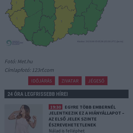
Fotó: Met.hu
Címlapfotó: 123rf.com
IDŐJÁRÁS
ZIVATAR
JÉGESŐ
24 ÓRA LEGFRISSEBB HÍREI
19:30
EGYRE TÖBB EMBERNÉL
JELENTKEZIK EZ A HIÁNYÁLLAPOT –
AZ ELSŐ JELEK SZINTE
ÉSZREVEHETETLENEK
Nálad is felléphet