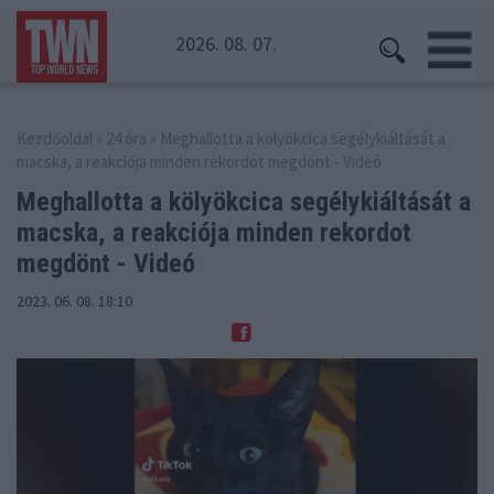
2026. 08. 07.
Kezdőoldal
»
24 óra
» Meghallotta a kölyökcica segélykiáltását a
macska, a reakciója minden rekordot megdönt - Videó
Meghallotta a kölyökcica segélykiáltását a
macska,
a reakciója minden rekordot
megdönt - Videó
2023. 06. 08. 18:10