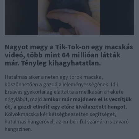
Nagyot megy a Tik-Tok-on egy macskás
videó, több mint 64 millióan látták
már. Tényleg kihagyhatatlan.
Hatalmas siker a neten egy török macska,
köszönhetően a gazdája leleményességének. Idil
Ersavas gyakorlailag elaltatta a mellkasán a fekete
négylábút, majd
amikor már majdnem el is veszítjük
őt, a gazdi elindít egy előre kiválasztott hangot.
Kölyökmacska kér kétségbeesetten segítséget,
hatalmas hangerővel, az emberi fül számára is zavaró
hangszínen.