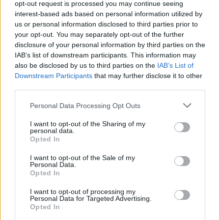
07. 31.
NEM A CITROMSAV, AZ ECET VAGY A
opt-out request is processed you may continue seeing
SZÓDABIKARBÓNA A LEGERŐSEBB: EZT HASZNÁLJÁK A
interest-based ads based on personal information utilized by
SZÁLLODÁKBAN A VÍZKŐ ELLEN
us or personal information disclosed to third parties prior to
Ez a szer tényleg eltünteti a vízkövet
your opt-out. You may separately opt-out of the further
disclosure of your personal information by third parties on the
24 ÓRA TOVÁBBI HÍREI
IAB’s list of downstream participants. This information may
also be disclosed by us to third parties on the
IAB’s List of
24 óra
Downstream Participants
that may further disclose it to other
third parties.
Please note that this website/app uses one or more Google
Personal Data Processing Opt Outs
services and may gather and store information including but
not limited to your visit or usage behaviour. You may click to
I want to opt-out of the Sharing of my
personal data.
grant or deny consent to Google and its third-party tags to
Opted In
use your data for below specified purposes in below Google
consent section.
I want to opt-out of the Sale of my
Personal Data.
Opted In
I want to opt-out of processing my
Personal Data for Targeted Advertising.
Opted In