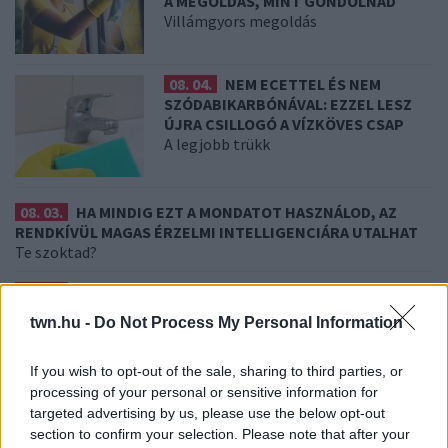
A MEGOLDÁS, MINT GONDOLNÁD
Villámgyors megoldás
08. 04.
NEM ECETTEL ÉS NEM
SZÓDABIKARBÓNÁVAL: EZZEL LESZ
ÚJRA CSILLOGÓ A VÍZKÖVES CSAP
A legjobb trükk
08. 03.
HA MINDIG EZT A MONDATOT HASZNÁLOD, AZ
RENDKÍVÜL MAGAS ÉRZELMI INTELLIGENCIÁRA UTALHAT
Te szoktad?
08. 02.
SOKAN ROSSZUL TÁROLJÁK A GYÓGYSZEREIKET –
EMIATT CSÖKKENHET A HATÁSUK
twn.hu -
Do Not Process My Personal Information
Érdemes odafigyelni rá
08. 01.
EGYRE TÖBB FIATALNÁL JELENTKEZIK EZ A
If you wish to opt-out of the sale, sharing to third parties, or
VITAMINHIÁNY – ILYEN JELEKRE FIGYELJ
processing of your personal or sensitive information for
Erre figyelj!
targeted advertising by us, please use the below opt-out
section to confirm your selection. Please note that after your