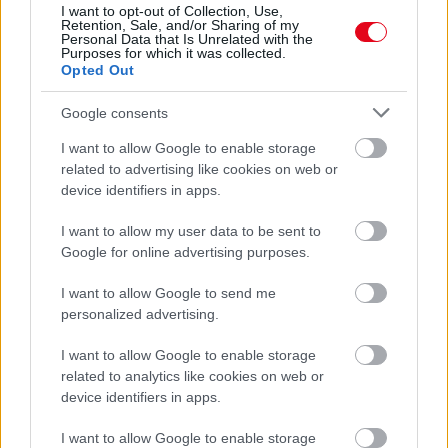
I want to opt-out of Collection, Use,
Ha ezt érzed evés után, a szervezeted fontos dologra
Retention, Sale, and/or Sharing of my
próbál figyelmeztetni
Personal Data that Is Unrelated with the
Purposes for which it was collected.
Opted Out
Google consents
I want to allow Google to enable storage
related to advertising like cookies on web or
device identifiers in apps.
I want to allow my user data to be sent to
Google for online advertising purposes.
I want to allow Google to send me
personalized advertising.
Orvos figyelmeztet: ezt az apró reggeli tünetet ne
söpörd a szőnyeg alá
I want to allow Google to enable storage
related to analytics like cookies on web or
device identifiers in apps.
I want to allow Google to enable storage