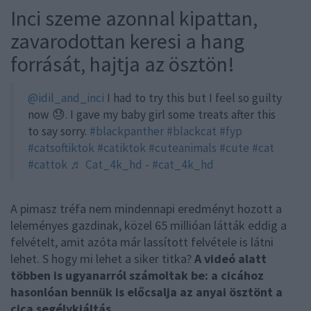
Inci szeme azonnal kipattan,
zavarodottan keresi a hang
forrását, hajtja az ösztön!
@idil_and_inci
I had to try this but I feel so guilty
now 😓. I gave my baby girl some treats after this
to say sorry.
#blackpanther
#blackcat
#fyp
#catsoftiktok
#catiktok
#cuteanimals
#cute
#cat
#cattok
♬ Cat_4k_hd - #cat_4k_hd
A pimasz tréfa nem mindennapi eredményt hozott a
leleményes gazdinak, közel 65 millióan látták eddig a
felvételt, amit azóta már lassított felvétele is látni
lehet. S hogy mi lehet a siker titka?
A videó alatt
többen is ugyanarról számoltak be: a cicához
hasonlóan bennük is előcsalja az anyai ösztönt a
cica segélykiáltás.