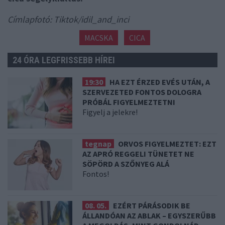
Címlapfotó: Tiktok/idil_and_inci
MACSKA
CICA
24 ÓRA LEGFRISSEBB HÍREI
19:30
HA EZT ÉRZED EVÉS UTÁN, A
SZERVEZETED FONTOS DOLOGRA
PRÓBÁL FIGYELMEZTETNI
Figyelj a jelekre!
tegnap
ORVOS FIGYELMEZTET: EZT
AZ APRÓ REGGELI TÜNETET NE
SÖPÖRD A SZŐNYEG ALÁ
Fontos!
08. 05.
EZÉRT PÁRÁSODIK BE
ÁLLANDÓAN AZ ABLAK – EGYSZERŰBB