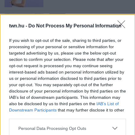
08. 02.
SOKAN ROSSZUL TÁROLJÁK
A GYÓGYSZEREIKET – EMIATT
twn.hu -
Do Not Process My Personal Information
CSÖKKENHET A HATÁSUK
Érdemes odafigyelni rá
If you wish to opt-out of the sale, sharing to third parties, or
processing of your personal or sensitive information for
targeted advertising by us, please use the below opt-out
08. 01.
EGYRE TÖBB FIATALNÁL JELENTKEZIK EZ A
section to confirm your selection. Please note that after your
VITAMINHIÁNY – ILYEN JELEKRE FIGYELJ
opt-out request is processed you may continue seeing
Erre figyelj!
interest-based ads based on personal information utilized by
07. 31.
NEM A CITROMSAV, AZ ECET VAGY A
us or personal information disclosed to third parties prior to
SZÓDABIKARBÓNA A LEGERŐSEBB: EZT HASZNÁLJÁK A
your opt-out. You may separately opt-out of the further
SZÁLLODÁKBAN A VÍZKŐ ELLEN
disclosure of your personal information by third parties on the
Ez a szer tényleg eltünteti a vízkövet
IAB’s list of downstream participants. This information may
also be disclosed by us to third parties on the
IAB’s List of
07. 31.
HAGYD A SÓT: EGY CSIPET EBBŐL A FŐZŐVÍZBE,
Downstream Participants
that may further disclose it to other
ÉS SOKKAL FINOMABB LESZ A FŐTT KRUMPLI
third parties.
Titkos hozzávaló
Please note that this website/app uses one or more Google
Personal Data Processing Opt Outs
07. 31.
EZZEL LOCSOLD HETENTE EGYSZER: KÉTSZER
services and may gather and store information including but