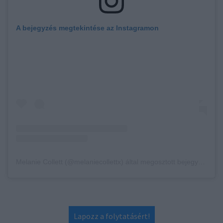
A bejegyzés megtekintése az Instagramon
Melanie Collett (@melaniecollettx) által megosztott bejegyzés
Lapozz a folytatásért!