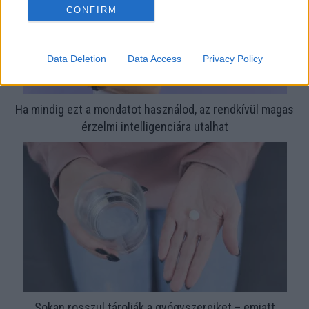
CONFIRM
Data Deletion
Data Access
Privacy Policy
Ha mindig ezt a mondatot használod, az rendkívül magas
érzelmi intelligenciára utalhat
Sokan rosszul tárolják a gyógyszereiket – emiatt