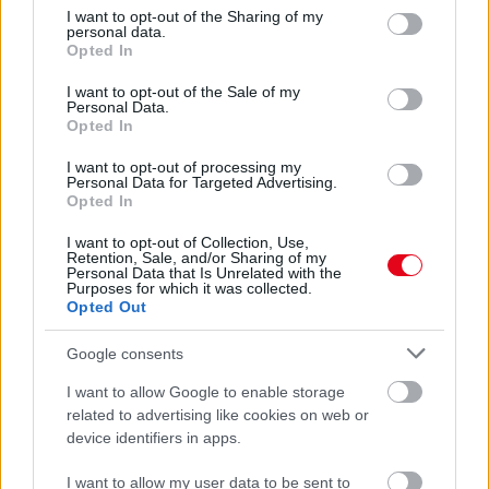
ANNYI VIRÁGOT HOZ MAJD A MUSKÁTLI, HA EZT CSINÁLOD
not limited to your visit or usage behaviour. You may click to
I want to opt-out of the Sharing of my
Ettől lesz a tiéd a leggyönyörűbb muskátli a környéken
personal data.
grant or deny consent to Google and its third-party tags to
Opted In
use your data for below specified purposes in below Google
24 ÓRA TOVÁBBI HÍREI
consent section.
I want to opt-out of the Sale of my
Personal Data.
Opted In
24 óra
I want to opt-out of processing my
Personal Data for Targeted Advertising.
Opted In
I want to opt-out of Collection, Use,
Retention, Sale, and/or Sharing of my
Personal Data that Is Unrelated with the
Purposes for which it was collected.
Opted Out
Google consents
I want to allow Google to enable storage
related to advertising like cookies on web or
device identifiers in apps.
Ezért párásodik be állandóan az ablak – egyszerűbb a
I want to allow my user data to be sent to