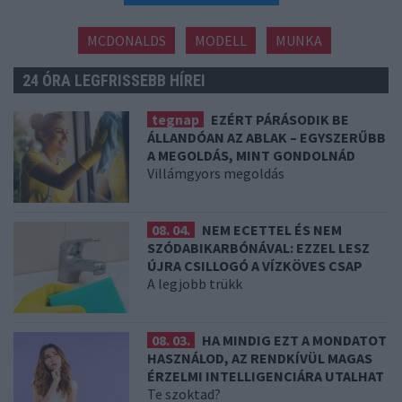
MCDONALDS
MODELL
MUNKA
24 ÓRA LEGFRISSEBB HÍREI
tegnap
EZÉRT PÁRÁSODIK BE
ÁLLANDÓAN AZ ABLAK – EGYSZERŰBB
A MEGOLDÁS, MINT GONDOLNÁD
Villámgyors megoldás
08. 04.
NEM ECETTEL ÉS NEM
SZÓDABIKARBÓNÁVAL: EZZEL LESZ
ÚJRA CSILLOGÓ A VÍZKÖVES CSAP
A legjobb trükk
08. 03.
HA MINDIG EZT A MONDATOT
HASZNÁLOD, AZ RENDKÍVÜL MAGAS
ÉRZELMI INTELLIGENCIÁRA UTALHAT
Te szoktad?