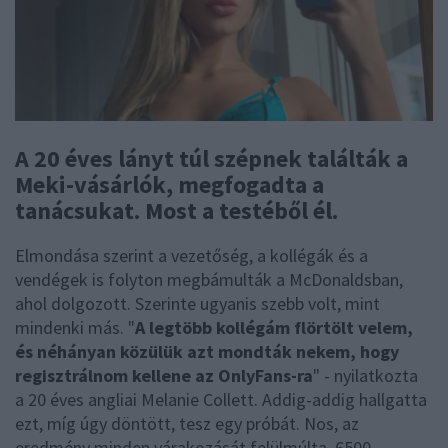
A 20 éves lányt túl szépnek találták a
Meki-vásárlók, megfogadta a
tanácsukat. Most a testéből él.
Elmondása szerint a vezetőség, a kollégák és a
vendégek is folyton megbámulták a McDonaldsban,
ahol dolgozott. Szerinte ugyanis szebb volt, mint
mindenki más. "
A legtöbb kollégám flörtölt velem,
és néhányan közülük azt mondták nekem, hogy
regisztrálnom kellene az OnlyFans-ra
" - nyilatkozta
a 20 éves angliai Melanie Collett. Addig-addig hallgatta
ezt, míg úgy döntött, tesz egy próbát. Nos, az
eredmény minden várakozását felülmúlta. 6500