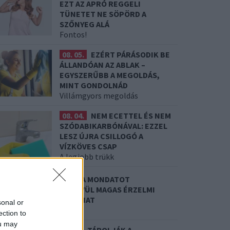
EZT AZ APRÓ REGGELI
TÜNETET NE SÖPÖRD A
SZŐNYEG ALÁ
Fontos!
08. 05.
EZÉRT PÁRÁSODIK BE
ÁLLANDÓAN AZ ABLAK –
EGYSZERŰBB A MEGOLDÁS,
MINT GONDOLNÁD
Villámgyors megoldás
08. 04.
NEM ECETTEL ÉS NEM
SZÓDABIKARBÓNÁVAL: EZZEL
LESZ ÚJRA CSILLOGÓ A
VÍZKÖVES CSAP
A legjobb trükk
8. 03.
HA MINDIG EZT A MONDATOT
ASZNÁLOD, AZ RENDKÍVÜL MAGAS ÉRZELMI
NTELLIGENCIÁRA UTALHAT
sonal or
e szoktad?
ection to
ou may