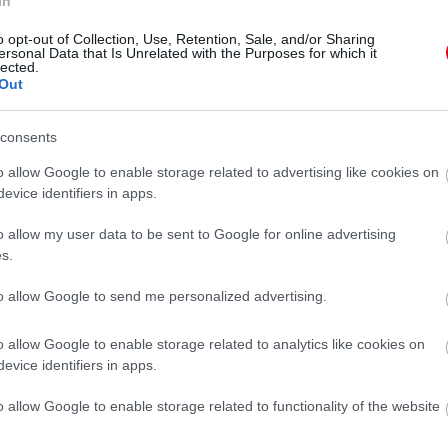
In
o opt-out of Collection, Use, Retention, Sale, and/or Sharing
ersonal Data that Is Unrelated with the Purposes for which it
lected.
Out
 a videóért!
consents
EM
TIK-TOK
o allow Google to enable storage related to advertising like cookies on
evice identifiers in apps.
o allow my user data to be sent to Google for online advertising
s.
to allow Google to send me personalized advertising.
o allow Google to enable storage related to analytics like cookies on
evice identifiers in apps.
o allow Google to enable storage related to functionality of the website