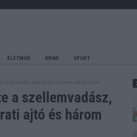
ÉLETMÓD
KRIMI
SPORT
Keresés
, hogy kinyílt a bejárati ajtó és három alak lépett be
te a szellemvadász,
rati ajtó és három