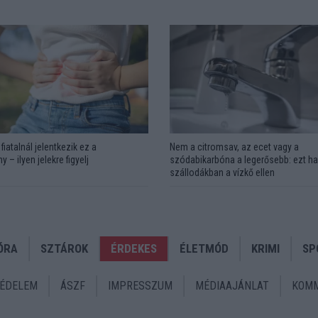
fiatalnál jelentkezik ez a
Nem a citromsav, az ecet vagy a
y – ilyen jelekre figyelj
szódabikarbóna a legerősebb: ezt ha
szállodákban a vízkő ellen
ÓRA
SZTÁROK
ÉRDEKES
ÉLETMÓD
KRIMI
SP
ÉDELEM
ÁSZF
IMPRESSZUM
MÉDIAAJÁNLAT
KOMM