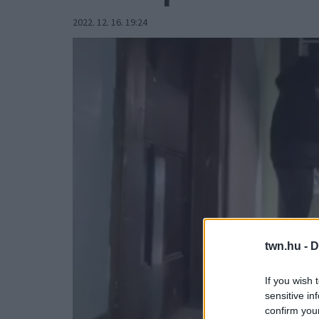
2022. 12. 16. 19:24
twn.hu -
D
If you wish 
sensitive in
confirm you