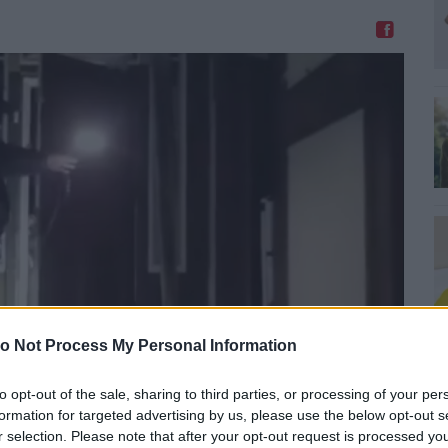
Megosztom Facebookon
o Not Process My Personal Information
0
H
I
to opt-out of the sale, sharing to third parties, or processing of your per
T
formation for targeted advertising by us, please use the below opt-out s
r selection. Please note that after your opt-out request is processed y