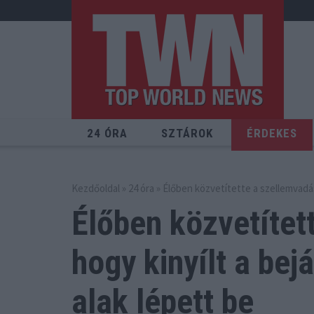
24 ÓRA
SZTÁROK
ÉRDEKES
Kezdőoldal
»
24 óra
» Élőben közvetítette a szellemvadász
Élőben közvetítet
hogy kinyílt
a bejá
alak lépett be