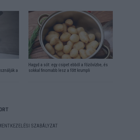
Hagyd a sót: egy csipet ebből a főzővízbe, és
sználják a
sokkal finomabb lesz a főtt krumpli
ORT
ENTKEZELÉSI SZABÁLYZAT