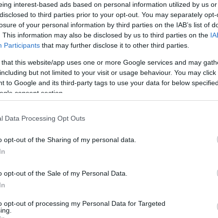
0
eing interest-based ads based on personal information utilized by us or
G
disclosed to third parties prior to your opt-out. You may separately opt-
H
losure of your personal information by third parties on the IAB’s list of
É
tjárta helyeket, hogy a közösségi
. This information may also be disclosed by us to third parties on the
IA
nak. Az utolsó akciója emlékezetesre
Participants
that may further disclose it to other third parties.
0
A
 that this website/app uses one or more Google services and may gath
Er
including but not limited to your visit or usage behaviour. You may click 
riert épített szellemvadászként. Több mint 2,2
 to Google and its third-party tags to use your data for below specifi
0
ahová rendszeresen tölt fel videókat.
Általában olyan
ogle consent section.
S
ak korábban, vagy csak hír jelent meg arról, hogy
H
Ez
.
Most épp az Ohio állambeli Circleville-ben található
l Data Processing Opt Outs
an épült történelmi műemlékben egy hétnapos
o opt-out of the Sharing of my personal data.
In
 dolgokat rögzített a kamerája: a
o opt-out of the Sale of my Personal Data.
 majd három alak tűnt fel a férfival
In
to opt-out of processing my Personal Data for Targeted
ing.
osthunter
#ohio
♬ Tiptoe x2 -