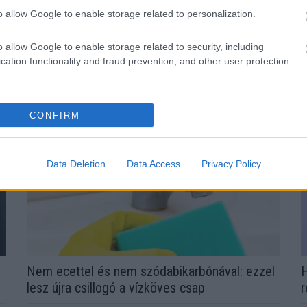
o allow Google to enable storage related to personalization.
O
ervezeted fontos dologra próbál
o allow Google to enable storage related to security, including
n
cation functionality and fraud prevention, and other user protection.
CONFIRM
Data Deletion
Data Access
Privacy Policy
Nem ecettel és nem szódabikarbónával: ezzel
H
lesz újra csillogó a vízköves csap
r