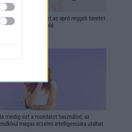
rvos figyelmeztet: ezt az apró reggeli tünetet
e söpörd a szőnyeg alá
a mindig ezt a mondatot használod, az
endkívül magas érzelmi intelligenciára utalhat