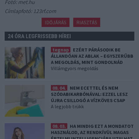
Fotó: met.hu
Címlapfotó: 123rf.com
IDŐJÁRÁS
RIASZTÁS
24 ÓRA LEGFRISSEBB HÍREI
tegnap
EZÉRT PÁRÁSODIK BE
ÁLLANDÓAN AZ ABLAK – EGYSZERŰBB
A MEGOLDÁS, MINT GONDOLNÁD
Villámgyors megoldás
08. 04.
NEM ECETTEL ÉS NEM
SZÓDABIKARBÓNÁVAL: EZZEL LESZ
ÚJRA CSILLOGÓ A VÍZKÖVES CSAP
A legjobb trükk
08. 03.
HA MINDIG EZT A MONDATOT
HASZNÁLOD, AZ RENDKÍVÜL MAGAS
ÉRZELMI INTELLIGENCIÁRA UTALHAT