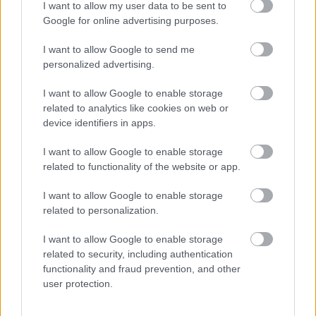
I want to allow my user data to be sent to
Ezért párásodik be állandóan az ablak – egyszerűbb a
Google for online advertising purposes.
megoldás, mint gondolnád
I want to allow Google to send me
personalized advertising.
I want to allow Google to enable storage
related to analytics like cookies on web or
device identifiers in apps.
I want to allow Google to enable storage
related to functionality of the website or app.
I want to allow Google to enable storage
related to personalization.
Nem ecettel és nem szódabikarbónával: ezzel lesz
újra csillogó a vízköves csap
I want to allow Google to enable storage
related to security, including authentication
functionality and fraud prevention, and other
user protection.