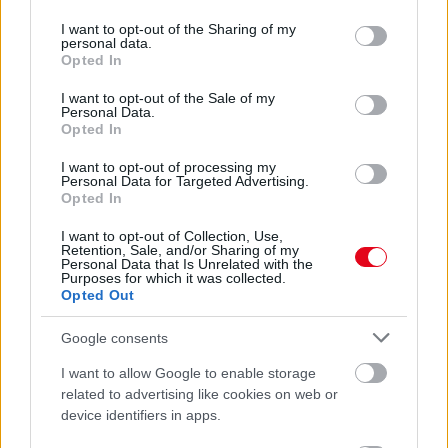
services and may gather and store information including but
07. 31.
EZZEL LOCSOLD HETENTE EGYSZER: KÉTSZER
not limited to your visit or usage behaviour. You may click to
I want to opt-out of the Sharing of my
ANNYI VIRÁGOT HOZ MAJD A MUSKÁTLI, HA EZT CSINÁLOD
personal data.
grant or deny consent to Google and its third-party tags to
Ettől lesz a tiéd a leggyönyörűbb muskátli a környéken
Opted In
use your data for below specified purposes in below Google
consent section.
I want to opt-out of the Sale of my
24 ÓRA TOVÁBBI HÍREI
Personal Data.
Opted In
24 óra
I want to opt-out of processing my
Personal Data for Targeted Advertising.
Opted In
I want to opt-out of Collection, Use,
Retention, Sale, and/or Sharing of my
Personal Data that Is Unrelated with the
Purposes for which it was collected.
Opted Out
Google consents
I want to allow Google to enable storage
related to advertising like cookies on web or
device identifiers in apps.