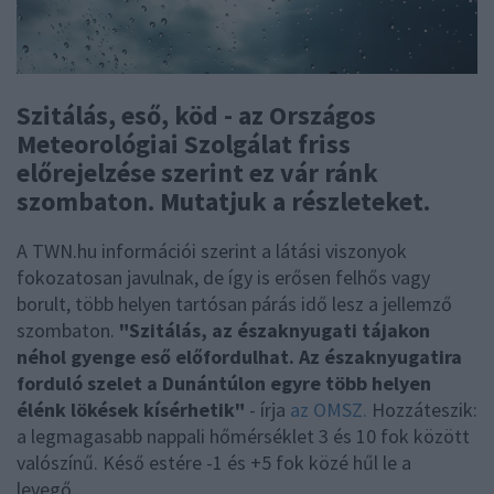
Szitálás, eső, köd - az Országos
Meteorológiai Szolgálat friss
előrejelzése szerint ez vár ránk
szombaton. Mutatjuk a részleteket.
A TWN.hu információi szerint a látási viszonyok
fokozatosan javulnak, de így is erősen felhős vagy
borult, több helyen tartósan párás idő lesz a jellemző
szombaton.
"Szitálás, az északnyugati tájakon
néhol gyenge eső előfordulhat. Az északnyugatira
forduló szelet a Dunántúlon egyre több helyen
élénk lökések kísérhetik"
- írja
az OMSZ.
Hozzáteszik:
a legmagasabb nappali hőmérséklet 3 és 10 fok között
valószínű. Késő estére -1 és +5 fok közé hűl le a
levegő.