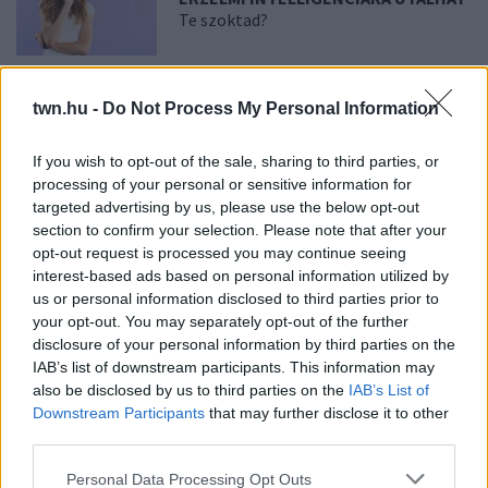
Te szoktad?
08. 02.
SOKAN ROSSZUL TÁROLJÁK
twn.hu -
Do Not Process My Personal Information
A GYÓGYSZEREIKET – EMIATT
CSÖKKENHET A HATÁSUK
Érdemes odafigyelni rá
If you wish to opt-out of the sale, sharing to third parties, or
processing of your personal or sensitive information for
targeted advertising by us, please use the below opt-out
08. 01.
EGYRE TÖBB FIATALNÁL JELENTKEZIK EZ A
section to confirm your selection. Please note that after your
VITAMINHIÁNY – ILYEN JELEKRE FIGYELJ
opt-out request is processed you may continue seeing
Erre figyelj!
interest-based ads based on personal information utilized by
us or personal information disclosed to third parties prior to
07. 31.
NEM A CITROMSAV, AZ ECET VAGY A
your opt-out. You may separately opt-out of the further
SZÓDABIKARBÓNA A LEGERŐSEBB: EZT HASZNÁLJÁK A
disclosure of your personal information by third parties on the
SZÁLLODÁKBAN A VÍZKŐ ELLEN
IAB’s list of downstream participants. This information may
Ez a szer tényleg eltünteti a vízkövet
also be disclosed by us to third parties on the
IAB’s List of
Downstream Participants
that may further disclose it to other
07. 31.
HAGYD A SÓT: EGY CSIPET EBBŐL A FŐZŐVÍZBE,
third parties.
ÉS SOKKAL FINOMABB LESZ A FŐTT KRUMPLI
Titkos hozzávaló
Please note that this website/app uses one or more Google
Personal Data Processing Opt Outs