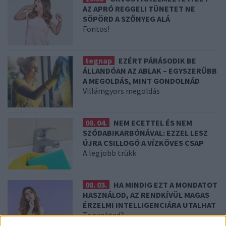
AZ APRÓ REGGELI TÜNETET NE
SÖPÖRD A SZŐNYEG ALÁ
Fontos!
tegnap
EZÉRT PÁRÁSODIK BE
ÁLLANDÓAN AZ ABLAK – EGYSZERŰBB
A MEGOLDÁS, MINT GONDOLNÁD
Villámgyors megoldás
08. 04.
NEM ECETTEL ÉS NEM
SZÓDABIKARBÓNÁVAL: EZZEL LESZ
ÚJRA CSILLOGÓ A VÍZKÖVES CSAP
A legjobb trükk
08. 03.
HA MINDIG EZT A MONDATOT
HASZNÁLOD, AZ RENDKÍVÜL MAGAS
ÉRZELMI INTELLIGENCIÁRA UTALHAT
Te szoktad?