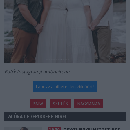
Fotó: Instagram/cambriairene
Lapozz a hihetetlen videóért!
BABA
SZÜLÉS
NAGYMAMA
24 ÓRA LEGFRISSEBB HÍREI
19:30
ORVOS FIGYELMEZTET: EZT