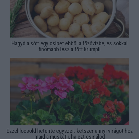
Hagyd a sót: egy csipet ebből a főzővízbe, és sokkal
finomabb lesz a főtt krumpli
Ezzel locsold hetente egyszer: kétszer annyi virágot hoz
majd a muskátli, ha ezt csinálod