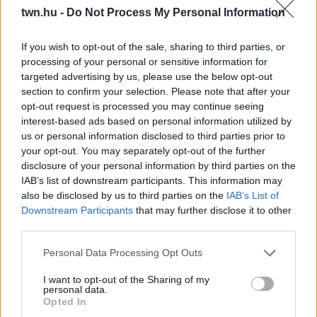
twn.hu -
Do Not Process My Personal Information
08. 02.
SOKAN ROSSZUL TÁROLJÁK A GYÓGYSZEREIKET –
EMIATT CSÖKKENHET A HATÁSUK
If you wish to opt-out of the sale, sharing to third parties, or
Érdemes odafigyelni rá
processing of your personal or sensitive information for
targeted advertising by us, please use the below opt-out
08. 01.
EGYRE TÖBB FIATALNÁL JELENTKEZIK EZ A
section to confirm your selection. Please note that after your
VITAMINHIÁNY – ILYEN JELEKRE FIGYELJ
opt-out request is processed you may continue seeing
Erre figyelj!
interest-based ads based on personal information utilized by
us or personal information disclosed to third parties prior to
07. 31.
NEM A CITROMSAV, AZ ECET VAGY A
your opt-out. You may separately opt-out of the further
SZÓDABIKARBÓNA A LEGERŐSEBB: EZT HASZNÁLJÁK A
disclosure of your personal information by third parties on the
SZÁLLODÁKBAN A VÍZKŐ ELLEN
IAB’s list of downstream participants. This information may
Ez a szer tényleg eltünteti a vízkövet
also be disclosed by us to third parties on the
IAB’s List of
Downstream Participants
that may further disclose it to other
07. 31.
HAGYD A SÓT: EGY CSIPET EBBŐL A FŐZŐVÍZBE,
third parties.
ÉS SOKKAL FINOMABB LESZ A FŐTT KRUMPLI
Titkos hozzávaló
Please note that this website/app uses one or more Google
Personal Data Processing Opt Outs
services and may gather and store information including but
24 ÓRA TOVÁBBI HÍREI
not limited to your visit or usage behaviour. You may click to
I want to opt-out of the Sharing of my
personal data.
grant or deny consent to Google and its third-party tags to
Opted In
24 óra
use your data for below specified purposes in below Google