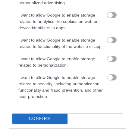
personalized advertising.
I want to allow Google to enable storage
related to analytics like cookies on web or
device identifiers in apps.
I want to allow Google to enable storage
Ezért párásodik be állandóan az ablak – egyszerűbb a
related to functionality of the website or app.
megoldás, mint gondolnád
I want to allow Google to enable storage
related to personalization.
I want to allow Google to enable storage
related to security, including authentication
functionality and fraud prevention, and other
user protection.
CONFIRM