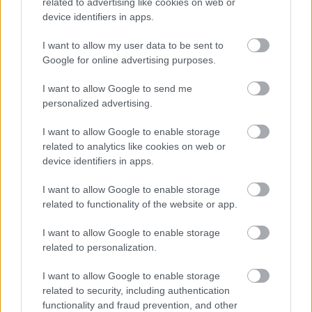
related to advertising like cookies on web or
device identifiers in apps.
I want to allow my user data to be sent to
Google for online advertising purposes.
Orvos figyelmeztet: ezt az apró reggeli tünetet ne
I want to allow Google to send me
söpörd a szőnyeg alá
personalized advertising.
I want to allow Google to enable storage
related to analytics like cookies on web or
device identifiers in apps.
I want to allow Google to enable storage
related to functionality of the website or app.
I want to allow Google to enable storage
related to personalization.
I want to allow Google to enable storage
related to security, including authentication
Ezért párásodik be állandóan az ablak – egyszerűbb a
functionality and fraud prevention, and other