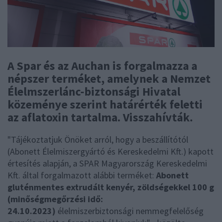
A Spar és az Auchan is forgalmazza a
népszer terméket, amelynek a Nemzet
Élelmszerlánc-biztonsági Hivatal
közeménye szerint határérték feletti
az aflatoxin tartalma. Visszahívták.
"Tájékoztatjuk Önöket arról, hogy a beszállítótól
(Abonett Élelmiszergyártó és Kereskedelmi Kft.) kapott
értesítés alapján, a SPAR Magyarország Kereskedelmi
Kft. által forgalmazott alábbi terméket:
Abonett
gluténmentes extrudált kenyér, zöldségekkel 100 g
(minőségmegőrzési idő:
24.10.2023)
élelmiszerbiztonsági nemmegfelelőség