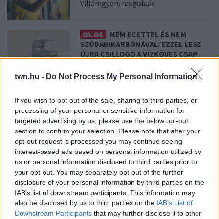
Villámgyors megoldás
08. 04.
NEM ECETTEL ÉS NEM
SZÓDABIKARBÓNÁVAL: EZZEL LESZ
ÚJRA CSILLOGÓ A VÍZKÖVES CSAP
A legjobb trükk
twn.hu -
Do Not Process My Personal Information
08. 03.
HA MINDIG EZT A MONDATOT
If you wish to opt-out of the sale, sharing to third parties, or
HASZNÁLOD, AZ RENDKÍVÜL MAGAS
processing of your personal or sensitive information for
ÉRZELMI INTELLIGENCIÁRA UTALHAT
targeted advertising by us, please use the below opt-out
Te szoktad?
section to confirm your selection. Please note that after your
opt-out request is processed you may continue seeing
interest-based ads based on personal information utilized by
08. 02.
SOKAN ROSSZUL TÁROLJÁK A GYÓGYSZEREIKET –
us or personal information disclosed to third parties prior to
EMIATT CSÖKKENHET A HATÁSUK
your opt-out. You may separately opt-out of the further
Érdemes odafigyelni rá
disclosure of your personal information by third parties on the
IAB’s list of downstream participants. This information may
08. 01.
EGYRE TÖBB FIATALNÁL JELENTKEZIK EZ A
also be disclosed by us to third parties on the
IAB’s List of
VITAMINHIÁNY – ILYEN JELEKRE FIGYELJ
Downstream Participants
that may further disclose it to other
Erre figyelj!