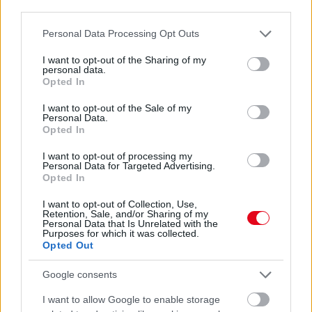
third parties.
07. 31.
NEM A CITROMSAV, AZ ECET VAGY A
Please note that this website/app uses one or more Google
Personal Data Processing Opt Outs
SZÓDABIKARBÓNA A LEGERŐSEBB: EZT HASZNÁLJÁK A
services and may gather and store information including but
SZÁLLODÁKBAN A VÍZKŐ ELLEN
not limited to your visit or usage behaviour. You may click to
I want to opt-out of the Sharing of my
Ez a szer tényleg eltünteti a vízkövet
personal data.
grant or deny consent to Google and its third-party tags to
Opted In
use your data for below specified purposes in below Google
07. 31.
HAGYD A SÓT: EGY CSIPET EBBŐL A FŐZŐVÍZBE,
ÉS SOKKAL FINOMABB LESZ A FŐTT KRUMPLI
consent section.
I want to opt-out of the Sale of my
Titkos hozzávaló
Personal Data.
Opted In
24 ÓRA TOVÁBBI HÍREI
I want to opt-out of processing my
Personal Data for Targeted Advertising.
Opted In
24 óra
I want to opt-out of Collection, Use,
Retention, Sale, and/or Sharing of my
Personal Data that Is Unrelated with the
Purposes for which it was collected.
Opted Out
Google consents
I want to allow Google to enable storage