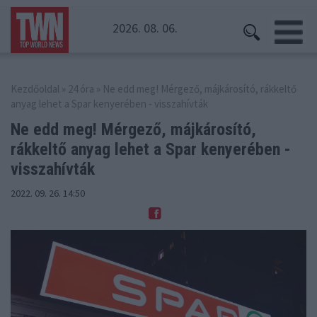
2026. 08. 06.
Kezdőoldal
»
24 óra
» Ne edd meg! Mérgező, májkárosító, rákkeltő
anyag lehet a Spar kenyerében - visszahívták
Ne edd meg! Mérgező, májkárosító,
rákkeltő
anyag lehet a Spar kenyerében -
visszahívták
2022. 09. 26. 14:50