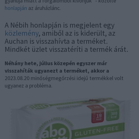
gyanúja miatt a forgalomból kivonjuk" - közölte
honlapján
az áruházlánc.
A Nébih honlapján is megjelent egy
közlemény
, amiből az is kiderült, az
Auchan is visszahívta a terméket.
Mindkét üzlet visszatéríti a termék árát.
Néhány hete, július közepén egyszer már
visszahíták ugyanezt a terméket, akkor a
2023.08.20 minőségmegőrzési idejű termékkel volt
ugyanez a probléma.