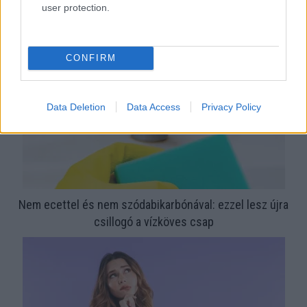
megoldás, mint gondolnád
user protection.
CONFIRM
Data Deletion
Data Access
Privacy Policy
Nem ecettel és nem szódabikarbónával: ezzel lesz újra
csillogó a vízköves csap