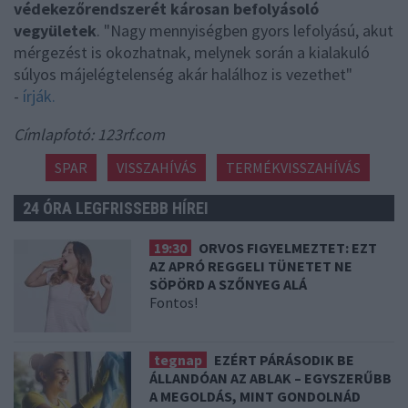
védekezőrendszerét károsan befolyásoló
vegyületek
. "Nagy mennyiségben gyors lefolyású, akut
mérgezést is okozhatnak, melynek során a kialakuló
súlyos májelégtelenség akár halálhoz is vezethet"
-
írják.
Címlapfotó: 123rf.com
SPAR
VISSZAHÍVÁS
TERMÉKVISSZAHÍVÁS
24 ÓRA LEGFRISSEBB HÍREI
19:30
ORVOS FIGYELMEZTET: EZT
AZ APRÓ REGGELI TÜNETET NE
SÖPÖRD A SZŐNYEG ALÁ
Fontos!
tegnap
EZÉRT PÁRÁSODIK BE
ÁLLANDÓAN AZ ABLAK – EGYSZERŰBB
A MEGOLDÁS, MINT GONDOLNÁD