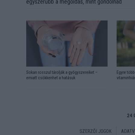
egyszerűbb a megoldás, mint gondolnád
Sokan rosszul tárolják a gyógyszereiket –
Egyre több 
emiatt csökkenhet a hatásuk
vitaminhián
24 
SZERZŐI JOGOK
ADATV