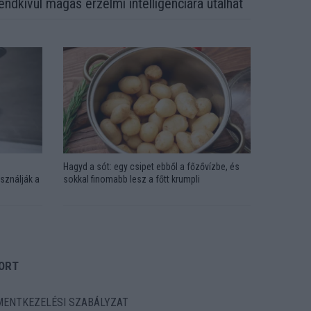
endkívül magas érzelmi intelligenciára utalhat
Hagyd a sót: egy csipet ebből a főzővízbe, és
sználják a
sokkal finomabb lesz a főtt krumpli
ORT
ENTKEZELÉSI SZABÁLYZAT