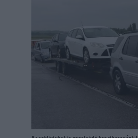
Az eddigieket is megfejelő kocsikaravánt f