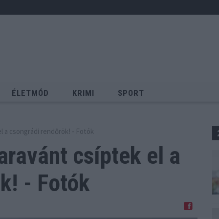
ÉLETMÓD
KRIMI
SPORT
Keresés
l a csongrádi rendőrök! - Fotók
aravánt csíptek
el a
k! - Fotók
Megosztom Facebookon