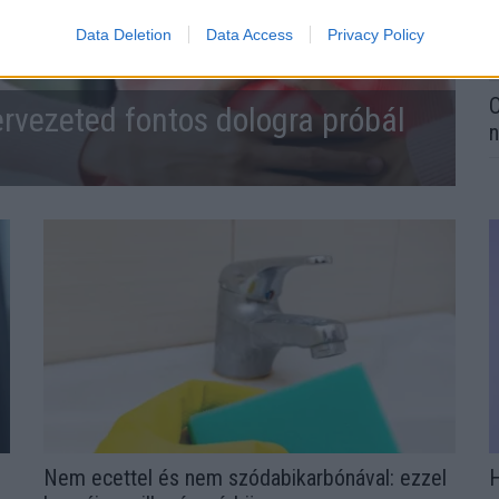
Data Deletion
Data Access
Privacy Policy
O
ervezeted fontos dologra próbál
n
Nem ecettel és nem szódabikarbónával: ezzel
H