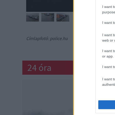
I want t
purpose
I want 
I want t
Címlapfotó: police.hu
web or d
RENDŐRSÉG
I want t
or app.
24 óra
I want t
I want t
authenti