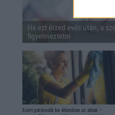
Ha ezt érzed evés után, a sz
figyelmeztetni
Ezért párásodik be állandóan az ablak –