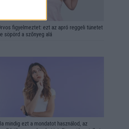
rvos figyelmeztet: ezt az apró reggeli tünetet
e söpörd a szőnyeg alá
a mindig ezt a mondatot használod, az