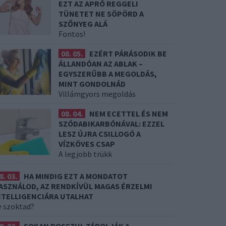
EZT AZ APRÓ REGGELI
TÜNETET NE SÖPÖRD A
SZŐNYEG ALÁ
Fontos!
08. 05.
EZÉRT PÁRÁSODIK BE
ÁLLANDÓAN AZ ABLAK –
EGYSZERŰBB A MEGOLDÁS,
MINT GONDOLNÁD
Villámgyors megoldás
08. 04.
NEM ECETTEL ÉS NEM
SZÓDABIKARBÓNÁVAL: EZZEL
LESZ ÚJRA CSILLOGÓ A
VÍZKÖVES CSAP
A legjobb trükk
8. 03.
HA MINDIG EZT A MONDATOT
ASZNÁLOD, AZ RENDKÍVÜL MAGAS ÉRZELMI
NTELLIGENCIÁRA UTALHAT
e szoktad?