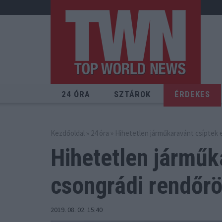
24 ÓRA
SZTÁROK
ÉRDEKES
Kezdőoldal
»
24 óra
» Hihetetlen járműkaravánt csíptek e
Hihetetlen járműk
csongrádi rendőrö
2019. 08. 02. 15:40