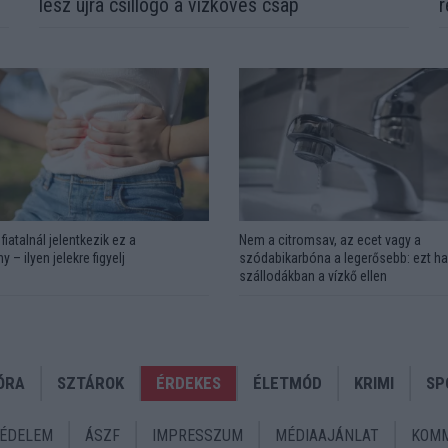
lesz újra csillogó a vízköves csap
r
fiatalnál jelentkezik ez a
Nem a citromsav, az ecet vagy a
y – ilyen jelekre figyelj
szódabikarbóna a legerősebb: ezt ha
szállodákban a vízkő ellen
ÓRA
SZTÁROK
ÉRDEKES
ÉLETMÓD
KRIMI
SP
ÉDELEM
ÁSZF
IMPRESSZUM
MÉDIAAJÁNLAT
KOMM