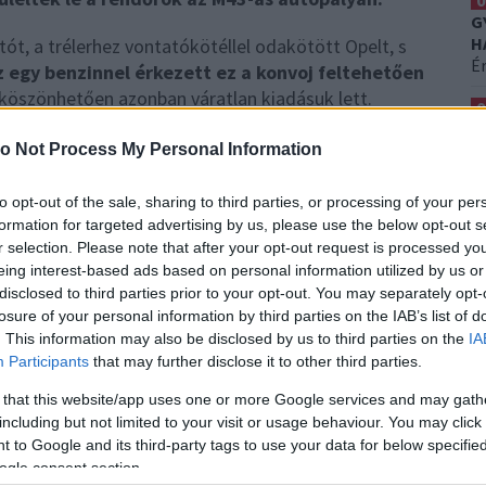
0
G
H
tót, a trélerhez vontatókötéllel odakötött Opelt, s
É
 egy benzinnel érkezett ez a konvoj feltehetően
 köszönhetően azonban váratlan kiadásuk lett.
0
A
o Not Process My Personal Information
Er
-főkapitányság
yának járőrei 2019. július 29-én
0
to opt-out of the sale, sharing to third parties, or processing of your per
S
autópályán, a Rákóczi telepi
formation for targeted advertising by us, please use the below opt-out s
H
r selection. Please note that after your opt-out request is processed y
Ez
g a román honosságú
eing interest-based ads based on personal information utilized by us or
disclosed to third parties prior to your opt-out. You may separately opt-
losure of your personal information by third parties on the IAB’s list of
. This information may also be disclosed by us to third parties on the
IA
Participants
that may further disclose it to other third parties.
 that this website/app uses one or more Google services and may gath
 volna hagyniuk a pályát, de ezt nem tették meg.
including but not limited to your visit or usage behaviour. You may click 
felül négyen utaztak.
Emiatt a rendőrök a
 to Google and its third-party tags to use your data for below specifi
k és megszüntették a balesetveszélyes állapotot."
ogle consent section.