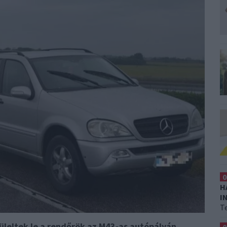
0
H
I
T
üleltek le a rendőrök az M43-as autópályán.