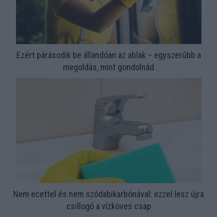
Ezért párásodik be állandóan az ablak – egyszerűbb a
megoldás, mint gondolnád
Nem ecettel és nem szódabikarbónával: ezzel lesz újra
csillogó a vízköves csap