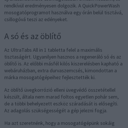
rendkívül eredményesen dolgozik. A QuickPowerWash
mosogatóprogramot használva egy órán belül tisztává,
csillogóvá teszi az edényeket.
A só és az öblítő
Az UltraTabs All in 1 tabletta felel a maximális
tisztaságért. Ugyanilyen hasznos a regeneráló só és az
öblítő is. Az előbbi másfél kilós kiszerelésben kapható a
webáruházban, extra durvaszemcsés, kimondottan a
márka mosogatógépeihez fejlesztették ki.
Az öblítő üvegkorrózió elleni üvegvédő összetétellel
készült, általa nem marad foltos egyetlen pohár sem,
de a többi behelyezett eszköz száradását is elősegíti.
Az adagolás szükségességét a gép jelezni fogja.
Ha azt szeretnénk, hogy a mosogatógépünk sokáig