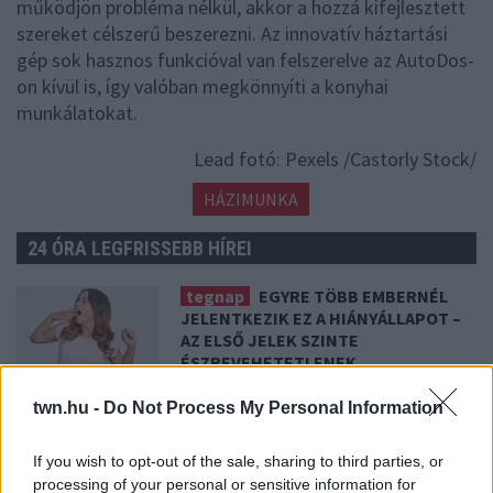
működjön probléma nélkül, akkor a hozzá kifejlesztett
szereket célszerű beszerezni. Az innovatív háztartási
gép sok hasznos funkcióval van felszerelve az AutoDos-
on kívül is, így valóban megkönnyíti a konyhai
munkálatokat.
Lead fotó: Pexels /Castorly Stock/
HÁZIMUNKA
24 ÓRA LEGFRISSEBB HÍREI
tegnap
EGYRE TÖBB EMBERNÉL
JELENTKEZIK EZ A HIÁNYÁLLAPOT –
AZ ELSŐ JELEK SZINTE
ÉSZREVEHETETLENEK
Nálad is felléphet
twn.hu -
Do Not Process My Personal Information
08. 07.
HA EZT ÉRZED EVÉS UTÁN, A
SZERVEZETED FONTOS DOLOGRA
If you wish to opt-out of the sale, sharing to third parties, or
PRÓBÁL FIGYELMEZTETNI
processing of your personal or sensitive information for