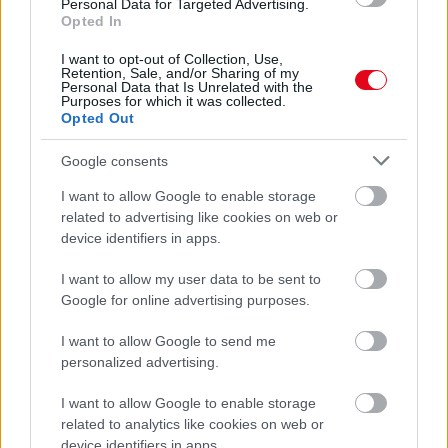
Personal Data for Targeted Advertising.
Opted In
08. 02.
SOKAN ROSSZUL TÁROLJÁK A GYÓGYSZEREIKET –
EMIATT CSÖKKENHET A HATÁSUK
I want to opt-out of Collection, Use,
Érdemes odafigyelni rá
Retention, Sale, and/or Sharing of my
Personal Data that Is Unrelated with the
Purposes for which it was collected.
08. 01.
EGYRE TÖBB FIATALNÁL JELENTKEZIK EZ A
Opted Out
VITAMINHIÁNY – ILYEN JELEKRE FIGYELJ
Erre figyelj!
Google consents
24 ÓRA TOVÁBBI HÍREI
I want to allow Google to enable storage
related to advertising like cookies on web or
24 óra
device identifiers in apps.
I want to allow my user data to be sent to
Google for online advertising purposes.
I want to allow Google to send me
personalized advertising.
I want to allow Google to enable storage
related to analytics like cookies on web or
device identifiers in apps.