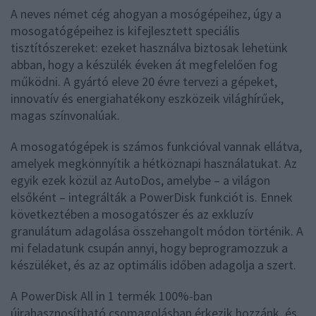
A neves német cég ahogyan a mosógépeihez, úgy a
mosogatógépeihez is kifejlesztett speciális
tisztítószereket: ezeket használva biztosak lehetünk
abban, hogy a készülék éveken át megfelelően fog
működni. A gyártó eleve 20 évre tervezi a gépeket,
innovatív és energiahatékony eszközeik világhírűek,
magas színvonalúak.
A mosogatógépek is számos funkcióval vannak ellátva,
amelyek megkönnyítik a hétköznapi használatukat. Az
egyik ezek közül az AutoDos, amelybe – a világon
elsőként – integrálták a PowerDisk funkciót is. Ennek
következtében a mosogatószer és az exkluzív
granulátum adagolása összehangolt módon történik. A
mi feladatunk csupán annyi, hogy beprogramozzuk a
készüléket, és az az optimális időben adagolja a szert.
A PowerDisk All in 1 termék 100%-ban
újrahasznosítható csomagolásban érkezik hozzánk, és