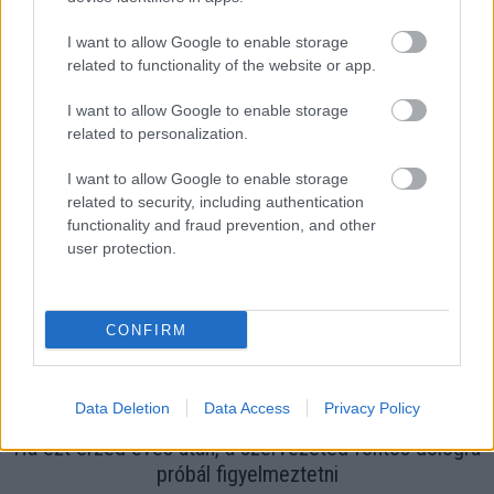
I want to allow Google to enable storage
related to functionality of the website or app.
Egyre több embernél jelentkezik ez a hiányállapot – az
I want to allow Google to enable storage
related to personalization.
első jelek szinte észrevehetetlenek
I want to allow Google to enable storage
related to security, including authentication
functionality and fraud prevention, and other
user protection.
CONFIRM
Data Deletion
Data Access
Privacy Policy
Ha ezt érzed evés után, a szervezeted fontos dologra
próbál figyelmeztetni