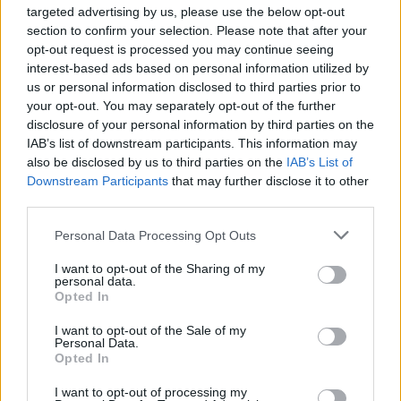
Figyelj a jelekre!
targeted advertising by us, please use the below opt-out
section to confirm your selection. Please note that after your
opt-out request is processed you may continue seeing
08. 06.
ORVOS FIGYELMEZTET: EZT
interest-based ads based on personal information utilized by
AZ APRÓ REGGELI TÜNETET NE
us or personal information disclosed to third parties prior to
SÖPÖRD A SZŐNYEG ALÁ
your opt-out. You may separately opt-out of the further
Fontos!
disclosure of your personal information by third parties on the
IAB’s list of downstream participants. This information may
also be disclosed by us to third parties on the
IAB’s List of
08. 05.
EZÉRT PÁRÁSODIK BE
Downstream Participants
that may further disclose it to other
ÁLLANDÓAN AZ ABLAK – EGYSZERŰBB
third parties.
A MEGOLDÁS, MINT GONDOLNÁD
Villámgyors megoldás
Please note that this website/app uses one or more Google
Personal Data Processing Opt Outs
services and may gather and store information including but
not limited to your visit or usage behaviour. You may click to
I want to opt-out of the Sharing of my
personal data.
08. 04.
NEM ECETTEL ÉS NEM SZÓDABIKARBÓNÁVAL:
grant or deny consent to Google and its third-party tags to
Opted In
EZZEL LESZ ÚJRA CSILLOGÓ A VÍZKÖVES CSAP
use your data for below specified purposes in below Google
A legjobb trükk
consent section.
I want to opt-out of the Sale of my
Personal Data.
08. 03.
HA MINDIG EZT A MONDATOT HASZNÁLOD, AZ
Opted In
RENDKÍVÜL MAGAS ÉRZELMI INTELLIGENCIÁRA UTALHAT
Te szoktad?
I want to opt-out of processing my