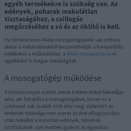
egyéb termékekre is szükség van. Az
edények, poharak makulátlan
tisztaságához, a csillogás
megőrzéséhez a só és az öblítő is kell.
Ha történetesen Miele mosogatógépünk van otthon,
akkor a webáruházukból beszerezhetjük a kompatibilis
kellékeket a működéshez: a
Miele mosogatószerek
egyébként is magas minőségűek.
A mosogatógép működése
A háziasszonyok szerint annak kellene Nobel-békedíjat
adni, aki feltalálta a mosogatógépet, hiszen ez a
szerkezet sok családi vitát előz meg. Valamiért az
emberek többsége nem szeret az étel elfogyasztása
után nekiállni a mosatlan edények, tányérok
tisztításának: sok esetben gyakori az egymásra