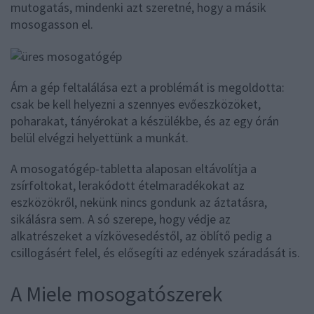
mutogatás, mindenki azt szeretné, hogy a másik
mosogasson el.
Ám a gép feltalálása ezt a problémát is megoldotta:
csak be kell helyezni a szennyes evőeszközöket,
poharakat, tányérokat a készülékbe, és az egy órán
belül elvégzi helyettünk a munkát.
A mosogatógép-tabletta alaposan eltávolítja a
zsírfoltokat, lerakódott ételmaradékokat az
eszközökről, nekünk nincs gondunk az áztatásra,
sikálásra sem. A só szerepe, hogy védje az
alkatrészeket a vízkövesedéstől, az öblítő pedig a
csillogásért felel, és elősegíti az edények száradását is.
A Miele mosogatószerek