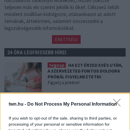
használatos tankönyvi leckékhez, hiszen sokszor
teljesen más elv szerint jelölik ki őket. Célszerű tehát
mindent önállóan kidolgozni, utánaolvasni az adott
témának, áttekinteni, valamint összeszedni a
legszükségesebb információkat.
ÉRETTSÉGI
24 ÓRA LEGFRISSEBB HÍREI
tegnap
HA EZT ÉRZED EVÉS UTÁN,
A SZERVEZETED FONTOS DOLOGRA
PRÓBÁL FIGYELMEZTETNI
Figyelj a jelekre!
08. 06.
ORVOS FIGYELMEZTET: EZT
twn.hu -
Do Not Process My Personal Information
AZ APRÓ REGGELI TÜNETET NE
SÖPÖRD A SZŐNYEG ALÁ
Fontos!
If you wish to opt-out of the sale, sharing to third parties, or
processing of your personal or sensitive information for