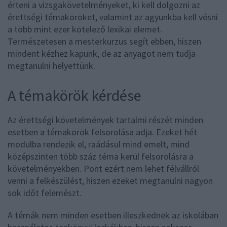
érteni a vizsgakövetelményeket, ki kell dolgozni az
érettségi témaköröket, valamint az agyunkba kell vésni
a több mint ezer kötelező lexikai elemet.
Természetesen a mesterkurzus segít ebben, hiszen
mindent kézhez kapunk, de az anyagot nem tudja
megtanulni helyettünk.
A témakörök kérdése
Az érettségi követelmények tartalmi részét minden
esetben a témakörök felsorolása adja. Ezeket hét
modulba rendezik el, raádásul mind emelt, mind
középszinten több száz téma kerül felsorolásra a
követelményekben. Pont ezért nem lehet félvállról
venni a felkészülést, hiszen ezeket megtanulni nagyon
sok időt felemészt.
A témák nem minden esetben illeszkednek az iskolában