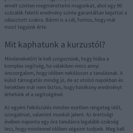
emelt szinten megmérettetni magunkat, ahol egy 90
százalék feletti eredmény szinte garantáltan bejuttat a
választott szakra. Bármi is a cél, fontos, hogy már
most tegyünk érte.
Mit kaphatunk a kurzustól?
Mindenekelőtt le kell szögeznünk, hogy hiába a
komplex segítség, ha valakiben nincs annyi
önszorgalom, hogy időben nekilásson a tanulásnak. A
külső támogatás mindig jó, de az utolsó napokban és
hetekben már nem biztos, hogy hatékony eredményt
érhetünk el a segítségével.
Az egyéni felkészülés minden esetben rengeteg időt,
szorgalmat, valamint munkát jelent. Az érettségi
évében naponta egy óra tanulásra legalább szükség
lesz, hogy mindennel időben végezni tudjunk. Meg kell