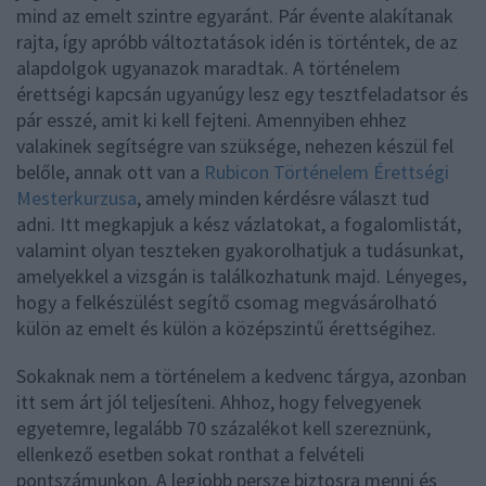
mind az emelt szintre egyaránt. Pár évente alakítanak
rajta, így apróbb változtatások idén is történtek, de az
alapdolgok ugyanazok maradtak. A történelem
érettségi kapcsán ugyanúgy lesz egy tesztfeladatsor és
pár esszé, amit ki kell fejteni. Amennyiben ehhez
valakinek segítségre van szüksége, nehezen készül fel
belőle, annak ott van a
Rubicon Történelem Érettségi
Mesterkurzusa
, amely minden kérdésre választ tud
adni. Itt megkapjuk a kész vázlatokat, a fogalomlistát,
valamint olyan teszteken gyakorolhatjuk a tudásunkat,
amelyekkel a vizsgán is találkozhatunk majd. Lényeges,
hogy a felkészülést segítő csomag megvásárolható
külön az emelt és külön a középszintű érettségihez.
Sokaknak nem a történelem a kedvenc tárgya, azonban
itt sem árt jól teljesíteni. Ahhoz, hogy felvegyenek
egyetemre, legalább 70 százalékot kell szereznünk,
ellenkező esetben sokat ronthat a felvételi
pontszámunkon. A legjobb persze biztosra menni és