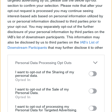
targeted advertising by us, please use the below opt-out
08. 05.
EZÉRT PÁRÁSODIK BE
section to confirm your selection. Please note that after your
ÁLLANDÓAN AZ ABLAK – EGYSZERŰBB
opt-out request is processed you may continue seeing
A MEGOLDÁS, MINT GONDOLNÁD
interest-based ads based on personal information utilized by
Villámgyors megoldás
us or personal information disclosed to third parties prior to
your opt-out. You may separately opt-out of the further
disclosure of your personal information by third parties on the
08. 04.
NEM ECETTEL ÉS NEM
IAB’s list of downstream participants. This information may
SZÓDABIKARBÓNÁVAL: EZZEL LESZ
also be disclosed by us to third parties on the
IAB’s List of
ÚJRA CSILLOGÓ A VÍZKÖVES CSAP
Downstream Participants
that may further disclose it to other
A legjobb trükk
third parties.
Please note that this website/app uses one or more Google
Personal Data Processing Opt Outs
services and may gather and store information including but
08. 03.
HA MINDIG EZT A MONDATOT HASZNÁLOD, AZ
not limited to your visit or usage behaviour. You may click to
I want to opt-out of the Sharing of my
RENDKÍVÜL MAGAS ÉRZELMI INTELLIGENCIÁRA UTALHAT
personal data.
grant or deny consent to Google and its third-party tags to
Te szoktad?
Opted In
use your data for below specified purposes in below Google
08. 02.
SOKAN ROSSZUL TÁROLJÁK A GYÓGYSZEREIKET –
consent section.
I want to opt-out of the Sale of my
EMIATT CSÖKKENHET A HATÁSUK
Personal Data.
Opted In
Érdemes odafigyelni rá
I want to opt-out of processing my
08. 01.
EGYRE TÖBB FIATALNÁL JELENTKEZIK EZ A
Personal Data for Targeted Advertising.