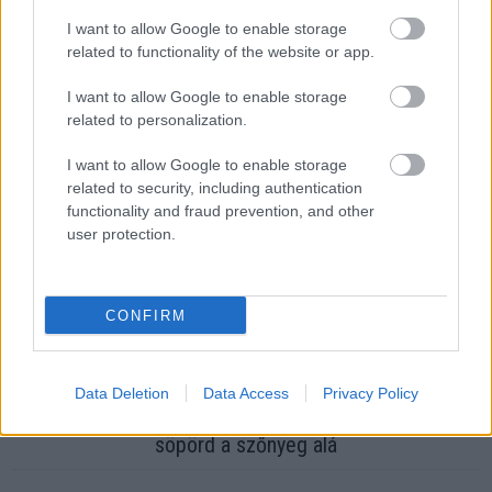
I want to allow Google to enable storage
related to functionality of the website or app.
Ha ezt érzed evés után, a szervezeted fontos dologra
I want to allow Google to enable storage
próbál figyelmeztetni
related to personalization.
I want to allow Google to enable storage
related to security, including authentication
functionality and fraud prevention, and other
user protection.
CONFIRM
Data Deletion
Data Access
Privacy Policy
Orvos figyelmeztet: ezt az apró reggeli tünetet ne
söpörd a szőnyeg alá