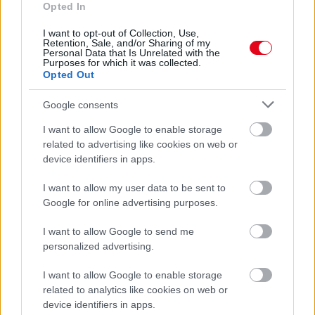
VITAMINHIÁNY – ILYEN JELEKRE FIGYELJ
Opted In
Erre figyelj!
I want to opt-out of Collection, Use,
07. 31.
NEM A CITROMSAV, AZ ECET VAGY A
Retention, Sale, and/or Sharing of my
Personal Data that Is Unrelated with the
SZÓDABIKARBÓNA A LEGERŐSEBB: EZT HASZNÁLJÁK A
Purposes for which it was collected.
SZÁLLODÁKBAN A VÍZKŐ ELLEN
Opted Out
Ez a szer tényleg eltünteti a vízkövet
Google consents
24 ÓRA TOVÁBBI HÍREI
I want to allow Google to enable storage
related to advertising like cookies on web or
24 óra
device identifiers in apps.
I want to allow my user data to be sent to
Google for online advertising purposes.
I want to allow Google to send me
personalized advertising.
I want to allow Google to enable storage
related to analytics like cookies on web or
device identifiers in apps.