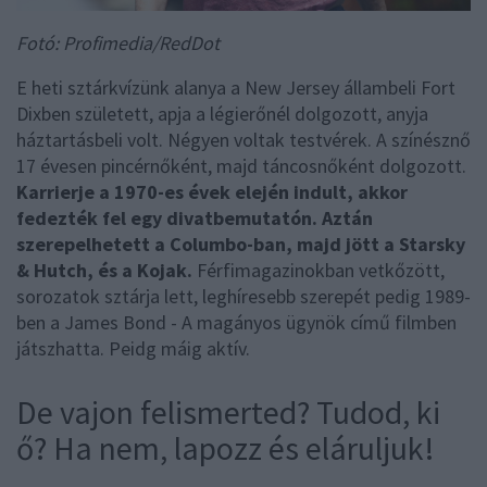
Fotó: Profimedia/RedDot
E heti sztárkvízünk alanya a New Jersey állambeli Fort
Dixben született, apja a légierőnél dolgozott, anyja
háztartásbeli volt. Négyen voltak testvérek. A színésznő
17 évesen pincérnőként, majd táncosnőként dolgozott.
Karrierje a 1970-es évek elején indult, akkor
fedezték fel egy divatbemutatón. Aztán
szerepelhetett a Columbo-ban, majd jött a Starsky
& Hutch, és a Kojak.
Férfimagazinokban vetkőzött,
sorozatok sztárja lett, leghíresebb szerepét pedig 1989-
ben a James Bond - A magányos ügynök című filmben
játszhatta. Peidg máig aktív.
De vajon felismerted? Tudod, ki
ő? Ha nem, lapozz és eláruljuk!