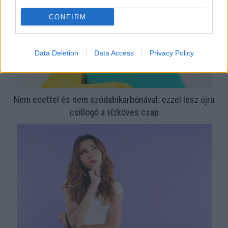
CONFIRM
Data Deletion
Data Access
Privacy Policy
Nem ecettel és nem szódabikarbónával: ezzel lesz újra
csillogó a vízköves csap