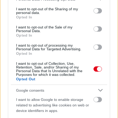
services and may gather and store information including but
07. 31.
HAGYD A SÓT: EGY CSIPET EBBŐL A FŐZŐVÍZBE,
not limited to your visit or usage behaviour. You may click to
I want to opt-out of the Sharing of my
ÉS SOKKAL FINOMABB LESZ A FŐTT KRUMPLI
personal data.
grant or deny consent to Google and its third-party tags to
Opted In
Titkos hozzávaló
use your data for below specified purposes in below Google
consent section.
I want to opt-out of the Sale of my
24 ÓRA TOVÁBBI HÍREI
Personal Data.
Opted In
24 óra
I want to opt-out of processing my
Personal Data for Targeted Advertising.
Opted In
I want to opt-out of Collection, Use,
Retention, Sale, and/or Sharing of my
Personal Data that Is Unrelated with the
Purposes for which it was collected.
Opted Out
Google consents
I want to allow Google to enable storage
related to advertising like cookies on web or
device identifiers in apps.