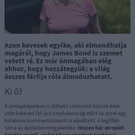
Azon kevesek egyike, aki elmondhatja
magáról, hogy James Bond is szemet
vetett rá. Ez már önmagában elég
ahhoz, hogy hozzátegyük: a világ
összes férfija róla álmodozhatott.
Ki ő?
A címlapképünkön is látható színésznő hosszú évek
után bukkant fel újra a nyilvánosság előtt és ezzel egy
hatalmas kommentcunamit is elindított. A legfőbb
téma az ápolatlan megjelenése.
Hiszen bár elrepült
felette az idő, azért bőven akadnak kortársai,