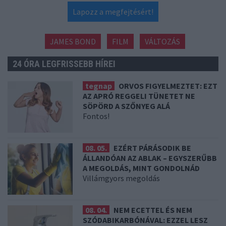
Lapozz a megfejtésért!
JAMES BOND
FILM
VÁLTOZÁS
24 ÓRA LEGFRISSEBB HÍREI
tegnap
ORVOS FIGYELMEZTET: EZT
AZ APRÓ REGGELI TÜNETET NE
SÖPÖRD A SZŐNYEG ALÁ
Fontos!
08. 05.
EZÉRT PÁRÁSODIK BE
ÁLLANDÓAN AZ ABLAK – EGYSZERŰBB
A MEGOLDÁS, MINT GONDOLNÁD
Villámgyors megoldás
08. 04.
NEM ECETTEL ÉS NEM
SZÓDABIKARBÓNÁVAL: EZZEL LESZ