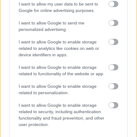
I want to allow my user data to be sent to
Orvos figyelmeztet: ezt az apró reggeli tünetet ne
Google for online advertising purposes.
söpörd a szőnyeg alá
I want to allow Google to send me
personalized advertising.
I want to allow Google to enable storage
related to analytics like cookies on web or
device identifiers in apps.
I want to allow Google to enable storage
related to functionality of the website or app.
I want to allow Google to enable storage
related to personalization.
Ezért párásodik be állandóan az ablak – egyszerűbb a
I want to allow Google to enable storage
megoldás, mint gondolnád
related to security, including authentication
functionality and fraud prevention, and other
user protection.