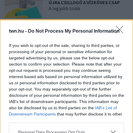
ÚJRA CSILLOGÓ A VÍZKÖVES CSAP
A legjobb trükk
08. 03.
HA MINDIG EZT A MONDATOT
twn.hu -
Do Not Process My Personal Information
HASZNÁLOD, AZ RENDKÍVÜL MAGAS
ÉRZELMI INTELLIGENCIÁRA UTALHAT
Te szoktad?
If you wish to opt-out of the sale, sharing to third parties, or
processing of your personal or sensitive information for
targeted advertising by us, please use the below opt-out
section to confirm your selection. Please note that after your
08. 02.
SOKAN ROSSZUL TÁROLJÁK A GYÓGYSZEREIKET –
EMIATT CSÖKKENHET A HATÁSUK
opt-out request is processed you may continue seeing
Érdemes odafigyelni rá
interest-based ads based on personal information utilized by
us or personal information disclosed to third parties prior to
08. 01.
EGYRE TÖBB FIATALNÁL JELENTKEZIK EZ A
your opt-out. You may separately opt-out of the further
VITAMINHIÁNY – ILYEN JELEKRE FIGYELJ
disclosure of your personal information by third parties on the
Erre figyelj!
IAB’s list of downstream participants. This information may
also be disclosed by us to third parties on the
IAB’s List of
07. 31.
NEM A CITROMSAV, AZ ECET VAGY A
Downstream Participants
that may further disclose it to other
SZÓDABIKARBÓNA A LEGERŐSEBB: EZT HASZNÁLJÁK A
third parties.
SZÁLLODÁKBAN A VÍZKŐ ELLEN
Ez a szer tényleg eltünteti a vízkövet
Please note that this website/app uses one or more Google
Personal Data Processing Opt Outs