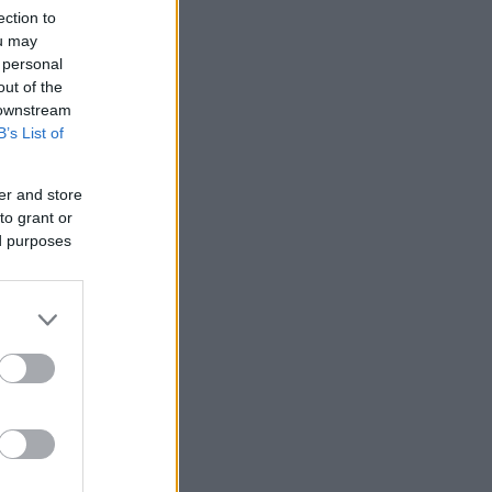
ection to
ou may
 personal
out of the
 downstream
B’s List of
er and store
to grant or
ed purposes