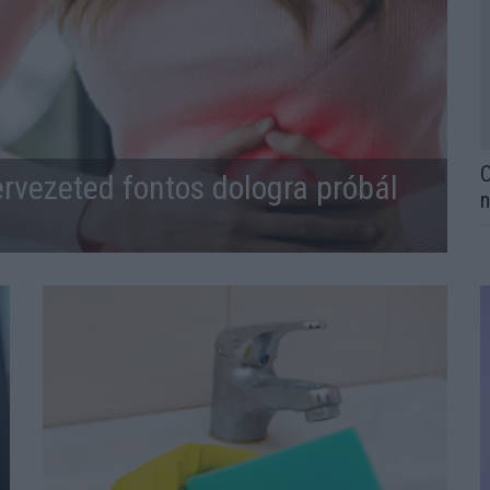
O
ervezeted fontos dologra próbál
n