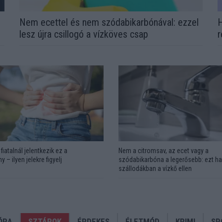
Nem ecettel és nem szódabikarbónával: ezzel
H
lesz újra csillogó a vízköves csap
r
fiatalnál jelentkezik ez a
Nem a citromsav, az ecet vagy a
y – ilyen jelekre figyelj
szódabikarbóna a legerősebb: ezt ha
szállodákban a vízkő ellen
ÓRA
SZTÁROK
ÉRDEKES
ÉLETMÓD
KRIMI
SP