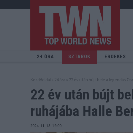
24 ÓRA
SZTÁROK
ÉRDEKES
Kezdőoldal
»
24 óra
» 22 év után bújt bele a legendás Osc
22 év után bújt b
ruhájába
Halle Ber
2024. 11. 15. 19:00