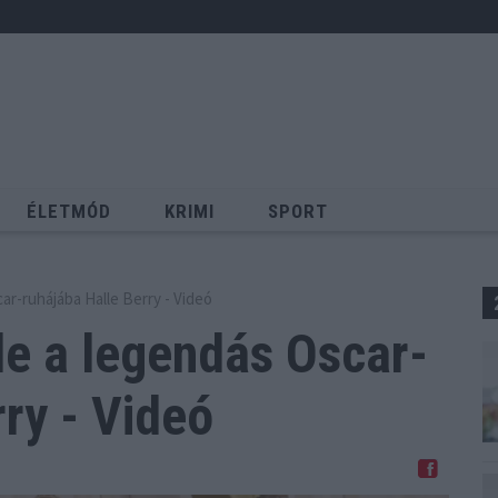
ÉLETMÓD
KRIMI
SPORT
Keresés
ar-ruhájába Halle Berry - Videó
ele a legendás Oscar-
ry - Videó
Megosztom Facebookon