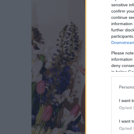
sensitive in
confirm you
continue se
information 
further disc
participants
Downstream 
Please note
information 
deny consent
in below Go
Persona
I want t
Opted 
I want t
Opted 