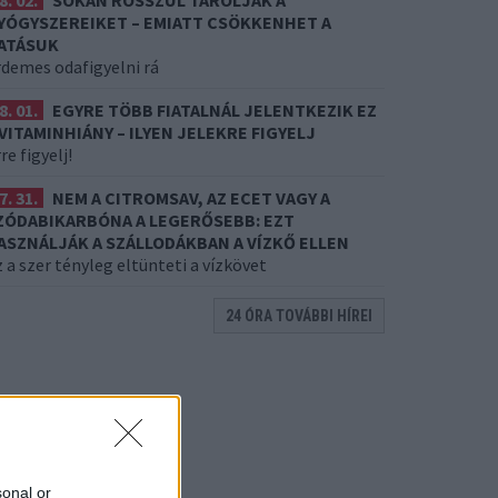
8. 02.
SOKAN ROSSZUL TÁROLJÁK A
YÓGYSZEREIKET – EMIATT CSÖKKENHET A
ATÁSUK
rdemes odafigyelni rá
8. 01.
EGYRE TÖBB FIATALNÁL JELENTKEZIK EZ
 VITAMINHIÁNY – ILYEN JELEKRE FIGYELJ
re figyelj!
7. 31.
NEM A CITROMSAV, AZ ECET VAGY A
ZÓDABIKARBÓNA A LEGERŐSEBB: EZT
ASZNÁLJÁK A SZÁLLODÁKBAN A VÍZKŐ ELLEN
 a szer tényleg eltünteti a vízkövet
24 ÓRA TOVÁBBI HÍREI
sonal or