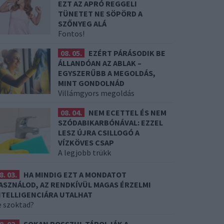
EZT AZ APRÓ REGGELI
TÜNETET NE SÖPÖRD A
SZŐNYEG ALÁ
Fontos!
08. 05.
EZÉRT PÁRÁSODIK BE
ÁLLANDÓAN AZ ABLAK –
EGYSZERŰBB A MEGOLDÁS,
MINT GONDOLNÁD
Villámgyors megoldás
08. 04.
NEM ECETTEL ÉS NEM
SZÓDABIKARBÓNÁVAL: EZZEL
LESZ ÚJRA CSILLOGÓ A
VÍZKÖVES CSAP
A legjobb trükk
8. 03.
HA MINDIG EZT A MONDATOT
ASZNÁLOD, AZ RENDKÍVÜL MAGAS ÉRZELMI
NTELLIGENCIÁRA UTALHAT
e szoktad?