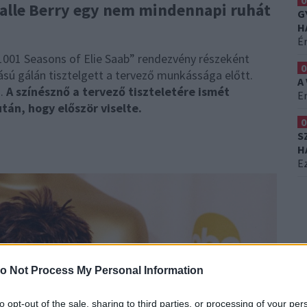
0
Halle Berry egy nem mindennapi ruhát
G
H
É
„1001 Seasons of Elie Saab” rendezvény részeként
0
sú gálán tisztelgett a tervező munkássága előtt.
A
n.
A színésznő a tervező tiszteletére ismét
Er
tán, hogy először viselte.
0
S
H
Ez
o Not Process My Personal Information
to opt-out of the sale, sharing to third parties, or processing of your per