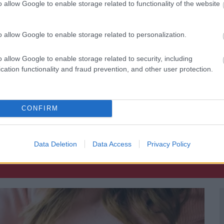
o allow Google to enable storage related to functionality of the website
ínésznő mellét és a hasát - akkoriban az úgynevezett
 szőnyegre.
o allow Google to enable storage related to personalization.
nség, amikor Berry megjelent
o allow Google to enable storage related to security, including
ó készült - lapozz!
cation functionality and fraud prevention, and other user protection.
 folytatásért!
CONFIRM
RRY
OSCAR-GÁLA
Data Deletion
Data Access
Privacy Policy