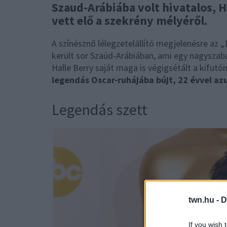
Szaud-Arábiába volt hivatalos, 
vett elő a szekrény mélyéről.
A színésznő lélegzetelállító megjelenésre az 
került sor Szaúd-Arábiában, ami egy nagyszabá
Halle Berry saját maga is végigsétált a kifutó
legendás Oscar-ruhájába bújt, 22 évvel azu
Legendás szett
twn.hu -
D
If you wish 