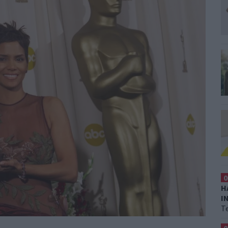
0
H
I
T