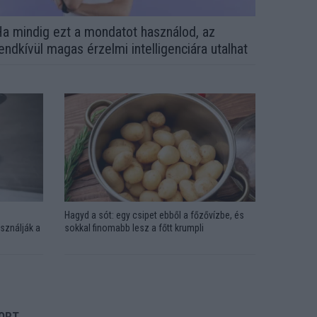
a mindig ezt a mondatot használod, az
endkívül magas érzelmi intelligenciára utalhat
Hagyd a sót: egy csipet ebből a főzővízbe, és
sználják a
sokkal finomabb lesz a főtt krumpli
ORT