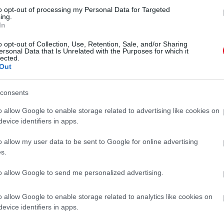
to opt-out of processing my Personal Data for Targeted
ing.
In
o opt-out of Collection, Use, Retention, Sale, and/or Sharing
ersonal Data that Is Unrelated with the Purposes for which it
lected.
Out
consents
o allow Google to enable storage related to advertising like cookies on
evice identifiers in apps.
o allow my user data to be sent to Google for online advertising
s.
to allow Google to send me personalized advertising.
 ruhája beírta magát a divattörténelembe. Akkor egy
ses fűzővel, drapírozott selyemtaft szoknyával, sőt,
o allow Google to enable storage related to analytics like cookies on
zereplőnek járó Oscar-díját a Szörnyek keringője
evice identifiers in apps.
ség, hogy a ruha finom hímzését meg kellett