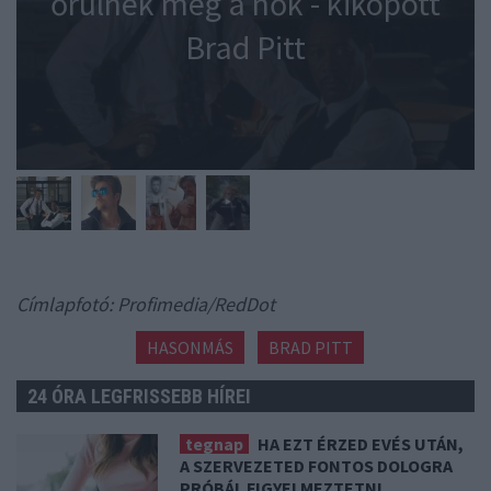
őrülnek meg a nők - kiköpött
Brad Pitt
Címlapfotó: Profimedia/RedDot
HASONMÁS
BRAD PITT
24 ÓRA LEGFRISSEBB HÍREI
tegnap
HA EZT ÉRZED EVÉS UTÁN,
A SZERVEZETED FONTOS DOLOGRA
PRÓBÁL FIGYELMEZTETNI