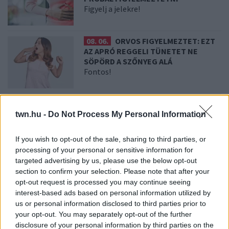
Figyelj a jelekre!
08. 06.
ORVOS FIGYELMEZTET: EZT
AZ APRÓ REGGELI TÜNETET NE
SÖPÖRD A SZŐNYEG ALÁ
Fontos!
08. 05.
EZÉRT PÁRÁSODIK BE
ÁLLANDÓAN AZ ABLAK – EGYSZERŰBB
twn.hu -
Do Not Process My Personal Information
A MEGOLDÁS, MINT GONDOLNÁD
Villámgyors megoldás
If you wish to opt-out of the sale, sharing to third parties, or
processing of your personal or sensitive information for
targeted advertising by us, please use the below opt-out
08. 04.
NEM ECETTEL ÉS NEM
section to confirm your selection. Please note that after your
SZÓDABIKARBÓNÁVAL: EZZEL LESZ
opt-out request is processed you may continue seeing
ÚJRA CSILLOGÓ A VÍZKÖVES CSAP
interest-based ads based on personal information utilized by
A legjobb trükk
us or personal information disclosed to third parties prior to
your opt-out. You may separately opt-out of the further
disclosure of your personal information by third parties on the