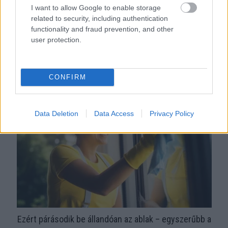
I want to allow Google to enable storage
related to security, including authentication
functionality and fraud prevention, and other
user protection.
Orvos figyelmeztet: ezt az apró reggeli tünetet ne
söpörd a szőnyeg alá
CONFIRM
Data Deletion
Data Access
Privacy Policy
Ezért párásodik be állandóan az ablak – egyszerűbb a