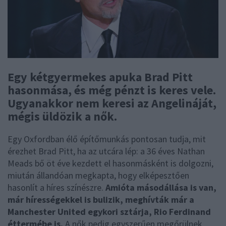
Egy kétgyermekes apuka Brad Pitt
hasonmása, és még pénzt is keres vele.
Ugyanakkor nem keresi az Angelináját,
mégis üldözik a nők.
Egy Oxfordban élő építőmunkás pontosan tudja, mit
érezhet Brad Pitt, ha az utcára lép: a 36 éves Nathan
Meads bő öt éve kezdett el hasonmásként is dolgozni,
miután állandóan megkapta, hogy elképesztően
hasonlít a híres színészre.
Amióta másodállása is van,
már hírességekkel is bulizik, meghívták már a
Manchester United egykori sztárja, Rio Ferdinand
éttermébe is.
A nők pedig egyszerűen megőrülnek