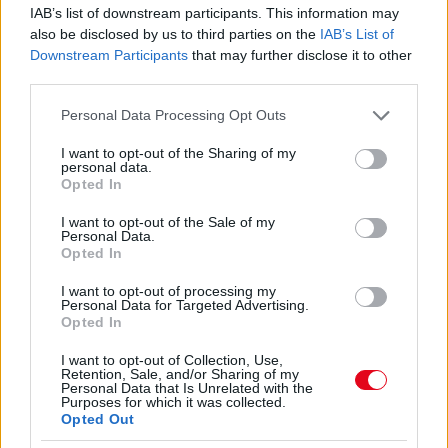
08. 03.
HA MINDIG EZT A MONDATOT HASZNÁLOD, AZ
IAB’s list of downstream participants. This information may
RENDKÍVÜL MAGAS ÉRZELMI INTELLIGENCIÁRA UTALHAT
also be disclosed by us to third parties on the
IAB’s List of
Te szoktad?
Downstream Participants
that may further disclose it to other
third parties.
08. 02.
SOKAN ROSSZUL TÁROLJÁK A GYÓGYSZEREIKET –
EMIATT CSÖKKENHET A HATÁSUK
Please note that this website/app uses one or more Google
Personal Data Processing Opt Outs
Érdemes odafigyelni rá
services and may gather and store information including but
not limited to your visit or usage behaviour. You may click to
I want to opt-out of the Sharing of my
08. 01.
EGYRE TÖBB FIATALNÁL JELENTKEZIK EZ A
personal data.
grant or deny consent to Google and its third-party tags to
VITAMINHIÁNY – ILYEN JELEKRE FIGYELJ
Opted In
use your data for below specified purposes in below Google
Erre figyelj!
consent section.
I want to opt-out of the Sale of my
Personal Data.
07. 31.
NEM A CITROMSAV, AZ ECET VAGY A
Opted In
SZÓDABIKARBÓNA A LEGERŐSEBB: EZT HASZNÁLJÁK A
SZÁLLODÁKBAN A VÍZKŐ ELLEN
I want to opt-out of processing my
Ez a szer tényleg eltünteti a vízkövet
Personal Data for Targeted Advertising.
Opted In
24 ÓRA TOVÁBBI HÍREI
I want to opt-out of Collection, Use,
Retention, Sale, and/or Sharing of my
Personal Data that Is Unrelated with the
24 óra
Purposes for which it was collected.
Opted Out