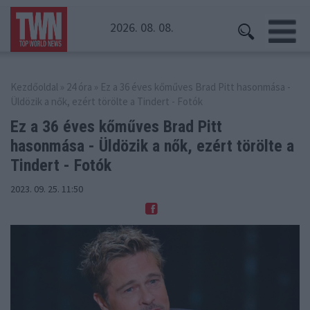
2026. 08. 08.
Kezdőoldal
»
24 óra
» Ez a 36 éves kőműves Brad Pitt hasonmása -
Üldözik a nők, ezért törölte a Tindert - Fotók
Ez a 36 éves kőműves Brad Pitt
hasonmása - Üldözik
a nők, ezért törölte a
Tindert - Fotók
2023. 09. 25. 11:50