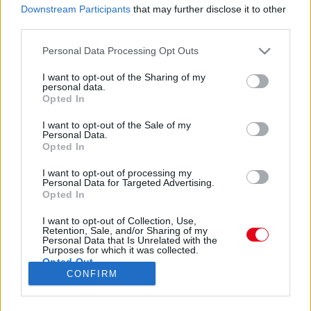
Downstream Participants
that may further disclose it to other
third parties.
Please note that this website/app uses one or more Google
Personal Data Processing Opt Outs
services and may gather and store information including but
not limited to your visit or usage behaviour. You may click to
I want to opt-out of the Sharing of my
personal data.
grant or deny consent to Google and its third-party tags to
Opted In
use your data for below specified purposes in below Google
Nathan Meads (@bradpittlookalike_) által megosztott bejegyzés
consent section.
I want to opt-out of the Sale of my
Personal Data.
Forrás:
Instagram
Opted In
Bár úgy tűnhet, hogy Nathan sokat edz, hogy formában
I want to opt-out of processing my
tartsa magát, erről szó sincs. „Ritkán edzek, csak
Personal Data for Targeted Advertising.
keményen dolgozom, és a teljes munkaidős munkám
Opted In
nagyon jó formában tart” - mesélte az építőmunkás.
I want to opt-out of Collection, Use,
“Nem is étkezem egészségesen – azt hiszem, nagyon
Retention, Sale, and/or Sharing of my
Personal Data that Is Unrelated with the
szerencsés vagyok, csak meg kell formáznom a
Purposes for which it was collected.
körszakállamat” - magyarázta, aki reméli, egyszer
Opted Out
sikerül találkoznia az igazi Brad Pittel is. „Nagy Brad
CONFIRM
Pitt-rajongó vagyok, és szerintem ő egy nagyszerű
Google consents
színész. Minden szerepét zseniálisan játssza, igazi