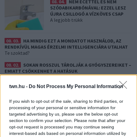
08. 04.
NEM ECETTEL ÉS NEM
SZÓDABIKARBÓNÁVAL: EZZEL LESZ
ÚJRA CSILLOGÓ A VÍZKÖVES CSAP
A legjobb trükk
08. 03.
HA MINDIG EZT A MONDATOT HASZNÁLOD, AZ
RENDKÍVÜL MAGAS ÉRZELMI INTELLIGENCIÁRA UTALHAT
Te szoktad?
08. 02.
SOKAN ROSSZUL TÁROLJÁK A GYÓGYSZEREIKET –
EMIATT CSÖKKENHET A HATÁSUK
Érdemes odafigyelni rá
twn.hu -
Do Not Process My Personal Information
08. 01.
EGYRE TÖBB FIATALNÁL JELENTKEZIK EZ A
VITAMINHIÁNY – ILYEN JELEKRE FIGYELJ
Erre figyelj!
If you wish to opt-out of the sale, sharing to third parties, or
processing of your personal or sensitive information for
07. 31.
NEM A CITROMSAV, AZ ECET VAGY A
targeted advertising by us, please use the below opt-out
SZÓDABIKARBÓNA A LEGERŐSEBB: EZT HASZNÁLJÁK A
section to confirm your selection. Please note that after your
SZÁLLODÁKBAN A VÍZKŐ ELLEN
opt-out request is processed you may continue seeing
Ez a szer tényleg eltünteti a vízkövet
interest-based ads based on personal information utilized by