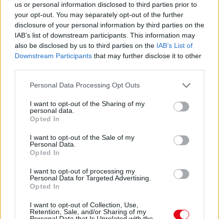
us or personal information disclosed to third parties prior to
24 ÓRA TOVÁBBI HÍREI
your opt-out. You may separately opt-out of the further
disclosure of your personal information by third parties on the
IAB’s list of downstream participants. This information may
24 óra
also be disclosed by us to third parties on the
IAB’s List of
Downstream Participants
that may further disclose it to other
third parties.
Please note that this website/app uses one or more Google
Personal Data Processing Opt Outs
services and may gather and store information including but
not limited to your visit or usage behaviour. You may click to
I want to opt-out of the Sharing of my
personal data.
grant or deny consent to Google and its third-party tags to
Opted In
use your data for below specified purposes in below Google
consent section.
I want to opt-out of the Sale of my
Personal Data.
Opted In
I want to opt-out of processing my
Personal Data for Targeted Advertising.
Opted In
Ha ezt érzed evés után, a szervezeted fontos dologra
próbál figyelmeztetni
I want to opt-out of Collection, Use,
Retention, Sale, and/or Sharing of my
Personal Data that Is Unrelated with the