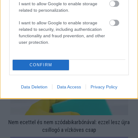
I want to allow Google to enable storage
related to personalization.
I want to allow Google to enable storage
related to security, including authentication
Ezért párásodik be állandóan az ablak – egyszerűbb a
functionality and fraud prevention, and other
megoldás, mint gondolnád
user protection.
CONFIRM
Data Deletion
Data Access
Privacy Policy
Nem ecettel és nem szódabikarbónával: ezzel lesz újra
csillogó a vízköves csap