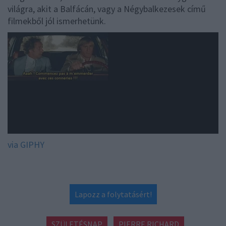
világra, akit a Balfácán, vagy a Négybalkezesek című
filmekből jól ismerhetünk.
via GIPHY
Lapozz a folytatásért!
SZÜLETÉSNAP
PIERRE RICHARD