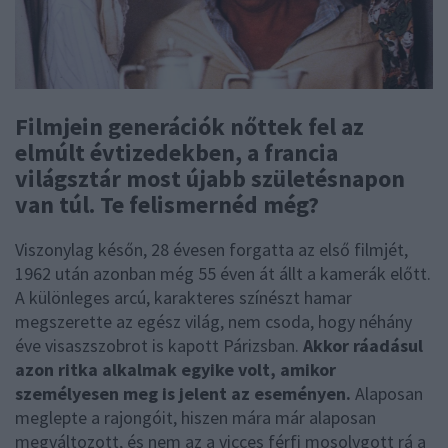
Filmjein generációk nőttek fel az
elmúlt évtizedekben, a francia
világsztár most újabb születésnapon
van túl. Te felismernéd még?
Viszonylag későn, 28 évesen forgatta az első filmjét,
1962 után azonban még 55 éven át állt a kamerák előtt.
A különleges arcú, karakteres színészt hamar
megszerette az egész világ, nem csoda, hogy néhány
éve visaszszobrot is kapott Párizsban.
Akkor ráadásul
azon ritka alkalmak egyike volt, amikor
személyesen meg is jelent az eseményen.
Alaposan
meglepte a rajongóit, hiszen mára már alaposan
megváltozott, és nem az a vicces férfi mosolygott rá a