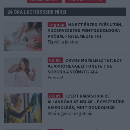
24 ÓRA LEGFRISSEBB HÍREI
tegnap
HA EZT ÉRZED EVÉS UTÁN,
A SZERVEZETED FONTOS DOLOGRA
PRÓBÁL FIGYELMEZTETNI
Figyelj a jelekre!
08. 06.
ORVOS FIGYELMEZTET: EZT
AZ APRÓ REGGELI TÜNETET NE
SÖPÖRD A SZŐNYEG ALÁ
Fontos!
08. 05.
EZÉRT PÁRÁSODIK BE
ÁLLANDÓAN AZ ABLAK – EGYSZERŰBB
A MEGOLDÁS, MINT GONDOLNÁD
Villámgyors megoldás