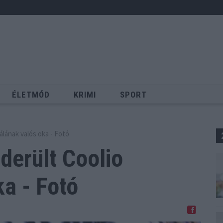
ÉLETMÓD
KRIMI
SPORT
Keresés
álának valós oka - Fotó
derült Coolio
ka - Fotó
Megosztom Facebookon