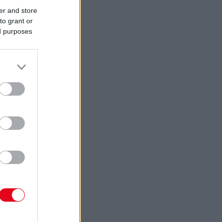
er and store
to grant or
ed purposes