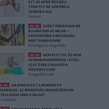
EZT AZ APRÓ REGGELI
TÜNETET NE SÖPÖRD A
SZŐNYEG ALÁ
Fontos!
08. 05.
EZÉRT PÁRÁSODIK BE
ÁLLANDÓAN AZ ABLAK –
EGYSZERŰBB A MEGOLDÁS,
MINT GONDOLNÁD
Villámgyors megoldás
08. 04.
NEM ECETTEL ÉS NEM
SZÓDABIKARBÓNÁVAL: EZZEL
LESZ ÚJRA CSILLOGÓ A
VÍZKÖVES CSAP
A legjobb trükk
8. 03.
HA MINDIG EZT A MONDATOT
ASZNÁLOD, AZ RENDKÍVÜL MAGAS ÉRZELMI
NTELLIGENCIÁRA UTALHAT
e szoktad?