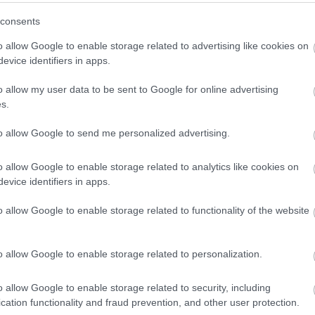
consents
ltal megosztott bejegyzés
o allow Google to enable storage related to advertising like cookies on
ak a rapper lakásán.
Egy Twitter-bejegyzés szerint
evice identifiers in apps.
potban volt, amikor a mentők megérkeztek hozzá.
o allow my user data to be sent to Google for online advertising
ost, közel 7 hónap után végre közölték a stár
s.
to allow Google to send me personalized advertising.
jdalomcsillapító okozhatta.
o allow Google to enable storage related to analytics like cookies on
 is hozzátette: a rapper szervezetében heroin és
evice identifiers in apps.
rvosszakértő szerint is baleset történt,
o allow Google to enable storage related to functionality of the website
tmája és a dohányzés is hozzájárulhatott.
o allow Google to enable storage related to personalization.
ÁL
GYÁSZ
o allow Google to enable storage related to security, including
cation functionality and fraud prevention, and other user protection.