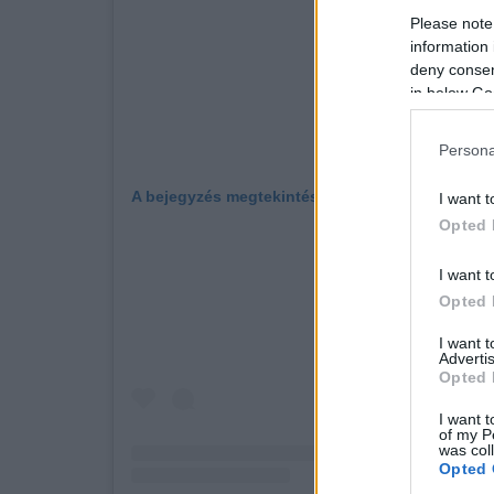
Please note
information 
deny consent
in below Go
Persona
A bejegyzés megtekintése az Instagramon
I want t
Opted 
I want t
Opted 
I want 
Advertis
Opted 
I want t
of my P
was col
Opted 