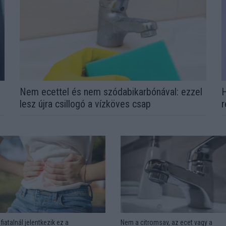
Nem ecettel és nem szódabikarbónával: ezzel
H
lesz újra csillogó a vízköves csap
r
fiatalnál jelentkezik ez a
Nem a citromsav, az ecet vagy a