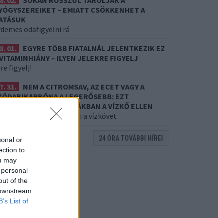
8. 02.
SOKAN ROSSZUL TÁROLJÁK A
YÓGYSZEREIKET – EMIATT CSÖKKENHET A
ATÁSUK
rdemes odafigyelni rá
8. 01.
EGYRE TÖBB FIATALNÁL JELENTKEZIK EZ
 VITAMINHIÁNY – ILYEN JELEKRE FIGYELJ
re figyelj!
7. 31.
NEM A CITROMSAV, AZ ECET VAGY A
ZÓDABIKARBÓNA A LEGERŐSEBB: EZT
ASZNÁLJÁK A SZÁLLODÁKBAN A VÍZKŐ ELLEN
 a szer tényleg eltünteti a vízkövet
24 ÓRA TOVÁBBI HÍREI
sonal or
ection to
ou may
 personal
out of the
 downstream
B’s List of