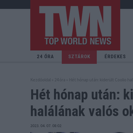
24 ÓRA
SZTÁROK
ÉRDEKES
Kezdőoldal
»
24 óra
» Hét hónap után: kiderült Coolio hal
Hét hónap után: ki
halálának valós o
2023. 04. 07. 08:02