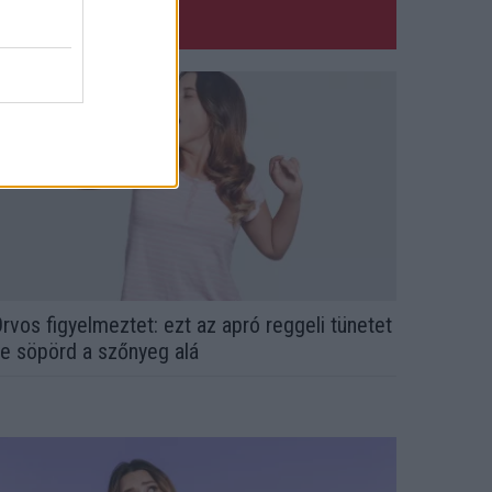
rvos figyelmeztet: ezt az apró reggeli tünetet
e söpörd a szőnyeg alá