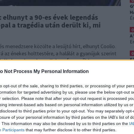
0
G
H
: elhunyt a 90-es évek legendás
É
pal a tragédia után derült ki, mi
0
A
Er
s menedzsere közölte a lesújtó hírt, elhunyt Coolio.
á az énekes holttestére, a halálát a gyanújuk szerint
0
S
rtis Leon Ivey Jr egyik legnépszerűbb
H
e Wonder 1976-ban kiadott Pastime Paradise című
Ez
o Not Process My Personal Information
lykök című film betétdalaként vált ismertté.
to opt-out of the sale, sharing to third parties, or processing of your per
formation for targeted advertising by us, please use the below opt-out s
r selection. Please note that after your opt-out request is processed y
eing interest-based ads based on personal information utilized by us or
disclosed to third parties prior to your opt-out. You may separately opt-
losure of your personal information by third parties on the IAB’s list of
. This information may also be disclosed by us to third parties on the
IA
Participants
that may further disclose it to other third parties.