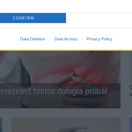
CONFIRM
Data Deletion
Data Access
Privacy Policy
O
ervezeted fontos dologra próbál
n