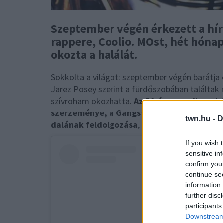
Szeptember végén érkezett a hír
rappere, Coolio. MOst, hét hónap
okozta a halálát.
Sokkolta a világot: szeptember végén barátja é
Jarez Posey szerint a fürdőszobában találtak r
szívroham okozhatta.
Az 59 évesen elhunyt A
szerzeménye, a Gangsta's Paradise, Stevi
twn.hu -
D
dalának feldolgozása
, amely a Veszélyes kö
If you wish 
sensitive in
confirm you
continue se
information 
further disc
participants
Downstream 