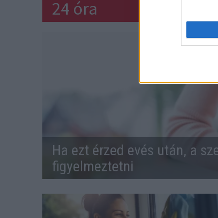
24 óra
Ha ezt érzed evés után, a sz
figyelmeztetni