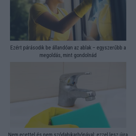
Ezért párásodik be állandóan az ablak – egyszerűbb a
megoldás, mint gondolnád
Nem ecettel és nem szódabikarbónával: ezzel lesz újra