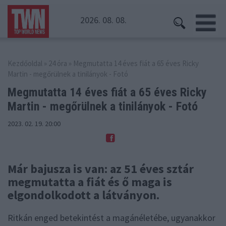
2026. 08. 08.
Kezdőoldal
»
24 óra
» Megmutatta 14 éves fiát a 65 éves Ricky
Martin - megőrülnek a tinilányok - Fotó
Megmutatta 14 éves fiát a 65 éves Ricky
Martin
- megőrülnek a tinilányok - Fotó
2023. 02. 19. 20:00
Már bajusza is van: az 51 éves sztár
megmutatta a fiát és ő maga is
elgondolkodott a látványon.
Ritkán enged betekintést a magánéletébe, ugyanakkor