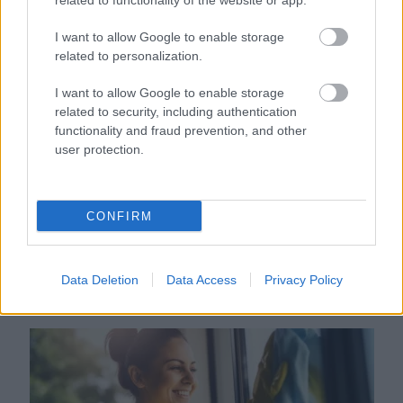
related to functionality of the website or app.
próbál figyelmeztetni
I want to allow Google to enable storage
related to personalization.
I want to allow Google to enable storage
related to security, including authentication
functionality and fraud prevention, and other
user protection.
CONFIRM
Orvos figyelmeztet: ezt az apró reggeli tünetet ne
söpörd a szőnyeg alá
Data Deletion
Data Access
Privacy Policy