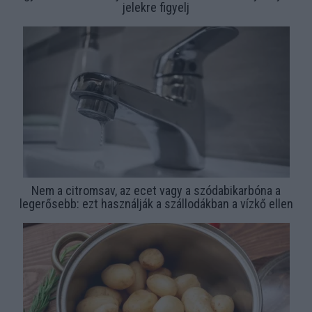
jelekre figyelj
Nem a citromsav, az ecet vagy a szódabikarbóna a
legerősebb: ezt használják a szállodákban a vízkő ellen