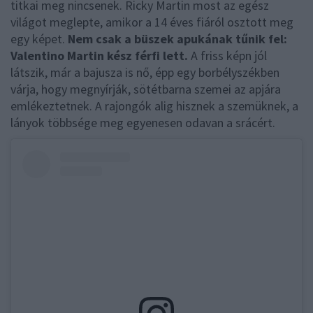
titkai meg nincsenek. Ricky Martin most az egész
világot meglepte, amikor a 14 éves fiáról osztott meg
egy képet.
Nem csak a büszek apukának tűnik fel:
Valentino Martin kész férfi lett.
A friss képn jól
látszik, már a bajusza is nő, épp egy borbélyszékben
várja, hogy megnyírják, sötétbarna szemei az apjára
emlékeztetnek. A rajongók alig hisznek a szemüknek, a
lányok többsége meg egyenesen odavan a srácért.