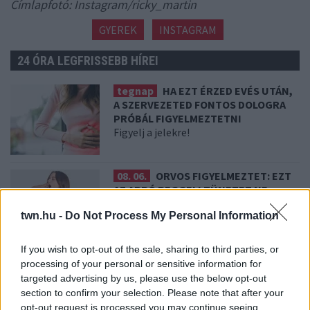
Címlapfotó: Instagram/ricky_martin
GYEREK
INSTAGRAM
24 ÓRA LEGFRISSEBB HÍREI
tegnap
HA EZT ÉRZED EVÉS UTÁN,
A SZERVEZETED FONTOS DOLOGRA
PRÓBÁL FIGYELMEZTETNI
Figyelj a jelekre!
08. 06.
ORVOS FIGYELMEZTET: EZT
AZ APRÓ REGGELI TÜNETET NE
SÖPÖRD A SZŐNYEG ALÁ
twn.hu -
Do Not Process My Personal Information
Fontos!
If you wish to opt-out of the sale, sharing to third parties, or
08. 05.
EZÉRT PÁRÁSODIK BE
processing of your personal or sensitive information for
ÁLLANDÓAN AZ ABLAK – EGYSZERŰBB
targeted advertising by us, please use the below opt-out
A MEGOLDÁS, MINT GONDOLNÁD
section to confirm your selection. Please note that after your
Villámgyors megoldás
opt-out request is processed you may continue seeing