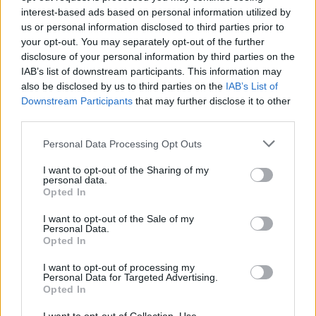
interest-based ads based on personal information utilized by
us or personal information disclosed to third parties prior to
08. 04.
NEM ECETTEL ÉS NEM
your opt-out. You may separately opt-out of the further
SZÓDABIKARBÓNÁVAL: EZZEL LESZ
disclosure of your personal information by third parties on the
ÚJRA CSILLOGÓ A VÍZKÖVES CSAP
IAB’s list of downstream participants. This information may
A legjobb trükk
also be disclosed by us to third parties on the
IAB’s List of
Downstream Participants
that may further disclose it to other
third parties.
08. 03.
HA MINDIG EZT A MONDATOT HASZNÁLOD, AZ
RENDKÍVÜL MAGAS ÉRZELMI INTELLIGENCIÁRA UTALHAT
Please note that this website/app uses one or more Google
Personal Data Processing Opt Outs
Te szoktad?
services and may gather and store information including but
not limited to your visit or usage behaviour. You may click to
I want to opt-out of the Sharing of my
personal data.
08. 02.
SOKAN ROSSZUL TÁROLJÁK A GYÓGYSZEREIKET –
grant or deny consent to Google and its third-party tags to
Opted In
EMIATT CSÖKKENHET A HATÁSUK
use your data for below specified purposes in below Google
Érdemes odafigyelni rá
consent section.
I want to opt-out of the Sale of my
Personal Data.
08. 01.
EGYRE TÖBB FIATALNÁL JELENTKEZIK EZ A
Opted In
VITAMINHIÁNY – ILYEN JELEKRE FIGYELJ
Erre figyelj!
I want to opt-out of processing my
Personal Data for Targeted Advertising.
Opted In
07. 31.
NEM A CITROMSAV, AZ ECET VAGY A
SZÓDABIKARBÓNA A LEGERŐSEBB: EZT HASZNÁLJÁK A