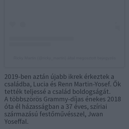
Ricky Martin (@ricky_martin) által megosztott bejegyzés
2019-ben aztán újabb ikrek érkeztek a
családba, Lucia és Renn Martin-Yosef. Ők
tették teljessé a család boldogságát.
A többszörös Grammy-díjas énekes 2018
óta él házasságban a 37 éves, szíriai
származású festőművésszel, Jwan
Yoseffal.