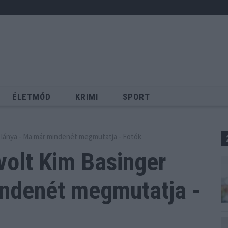
ÉLETMÓD
KRIMI
SPORT
Keresés
er lánya - Ma már mindenét megmutatja - Fotók
 volt Kim Basinger
ndenét megmutatja -