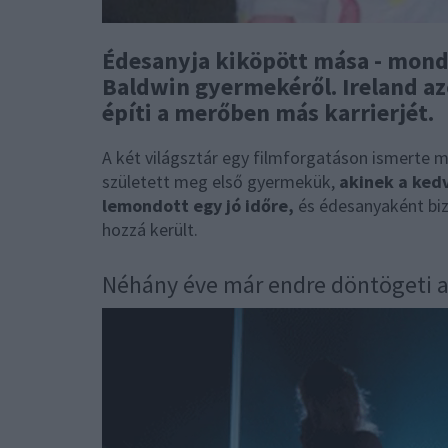
Édesanyja kiköpött mása - mondj
Baldwin gyermekéről. Ireland 
építi a merőben más karrierjét.
A két világsztár egy filmforgatáson ismerte 
született meg első gyermekük,
akinek a kedv
lemondott egy jó időre,
és édesanyaként bizo
hozzá került.
Néhány éve már endre döntögeti a 