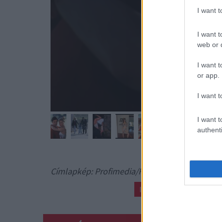
I want 
I want t
web or d
I want t
or app.
I want t
I want t
authenti
Címlapkép: Profimedia/RedDot
IRELAND BALDWIN