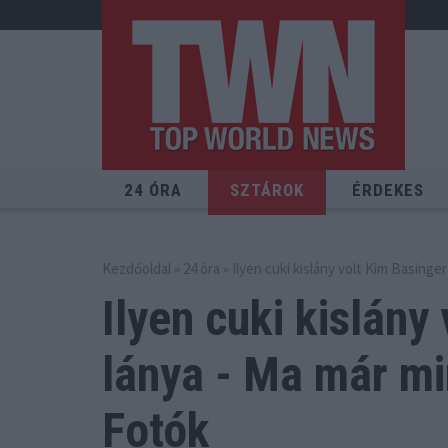
24 ÓRA
SZTÁROK
ÉRDEKES
Kezdőoldal
»
24 óra
» Ilyen cuki kislány volt Kim Basing
Ilyen cuki kislány
lánya
- Ma már mi
Fotók