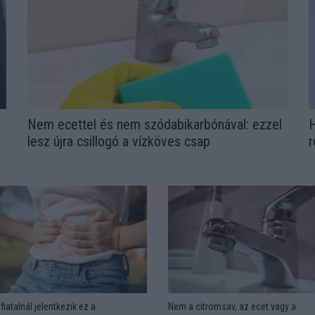
Nem ecettel és nem szódabikarbónával: ezzel
H
lesz újra csillogó a vízköves csap
r
fiatalnál jelentkezik ez a
Nem a citromsav, az ecet vagy a