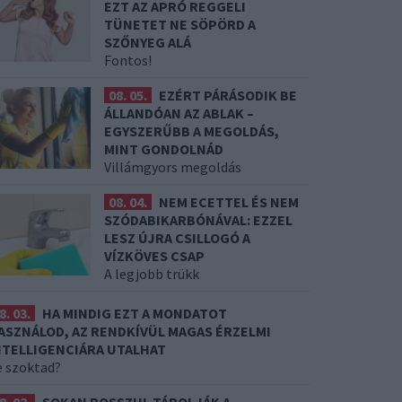
EZT AZ APRÓ REGGELI
TÜNETET NE SÖPÖRD A
SZŐNYEG ALÁ
Fontos!
08. 05.
EZÉRT PÁRÁSODIK BE
ÁLLANDÓAN AZ ABLAK –
EGYSZERŰBB A MEGOLDÁS,
MINT GONDOLNÁD
Villámgyors megoldás
08. 04.
NEM ECETTEL ÉS NEM
SZÓDABIKARBÓNÁVAL: EZZEL
LESZ ÚJRA CSILLOGÓ A
VÍZKÖVES CSAP
A legjobb trükk
8. 03.
HA MINDIG EZT A MONDATOT
ASZNÁLOD, AZ RENDKÍVÜL MAGAS ÉRZELMI
NTELLIGENCIÁRA UTALHAT
e szoktad?