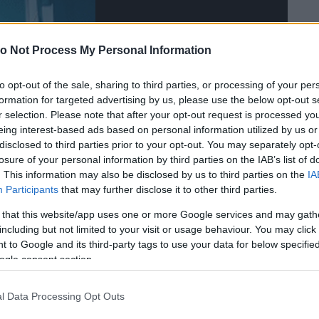
o Not Process My Personal Information
to opt-out of the sale, sharing to third parties, or processing of your per
formation for targeted advertising by us, please use the below opt-out s
r selection. Please note that after your opt-out request is processed y
eing interest-based ads based on personal information utilized by us or
disclosed to third parties prior to your opt-out. You may separately opt-
losure of your personal information by third parties on the IAB’s list of
. This information may also be disclosed by us to third parties on the
IA
Participants
that may further disclose it to other third parties.
 that this website/app uses one or more Google services and may gath
including but not limited to your visit or usage behaviour. You may click 
 to Google and its third-party tags to use your data for below specifi
ogle consent section.
 nyomdokaiba lépett, modellpályára adta a fejét.
A
de legalább ennyit jelentett az ő esetében, hogy a
l Data Processing Opt Outs
onban az elvárások is mindig magasabbak voltak vele
ny alkat, mint az anyja, így az anorexiával is meg