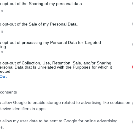
o opt-out of the Sharing of my personal data.
tt, elfogadta magát olyannak, amilyen.
In
 ireland ma már gond nélkül
o opt-out of the Sale of my Personal Data.
ahogyan azt mindenkinek
In
to opt-out of processing my Personal Data for Targeted
ing.
In
o opt-out of Collection, Use, Retention, Sale, and/or Sharing
ersonal Data that Is Unrelated with the Purposes for which it
lected.
Out
consents
 Kim Basingerék lánya
o allow Google to enable storage related to advertising like cookies on
evice identifiers in apps.
ledobja a textilt
o allow my user data to be sent to Google for online advertising
s.