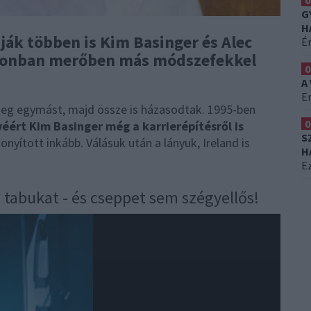
0
G
H
ák többen is Kim Basinger és Alec
É
azonban merőben más módszefekkel
0
A
Er
meg egymást, majd össze is házasodtak. 1995-ben
0
éért Kim Basinger még a karrierépítésről is
S
nyított inkább. Válásuk után a lányuk, Ireland is
H
Ez
tabukat - és cseppet sem szégyellős!