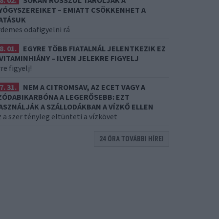
8. 02.
SOKAN ROSSZUL TÁROLJÁK A
YÓGYSZEREIKET – EMIATT CSÖKKENHET A
ATÁSUK
rdemes odafigyelni rá
8. 01.
EGYRE TÖBB FIATALNÁL JELENTKEZIK EZ
 VITAMINHIÁNY – ILYEN JELEKRE FIGYELJ
re figyelj!
7. 31.
NEM A CITROMSAV, AZ ECET VAGY A
ZÓDABIKARBÓNA A LEGERŐSEBB: EZT
ASZNÁLJÁK A SZÁLLODÁKBAN A VÍZKŐ ELLEN
 a szer tényleg eltünteti a vízkövet
24 ÓRA TOVÁBBI HÍREI