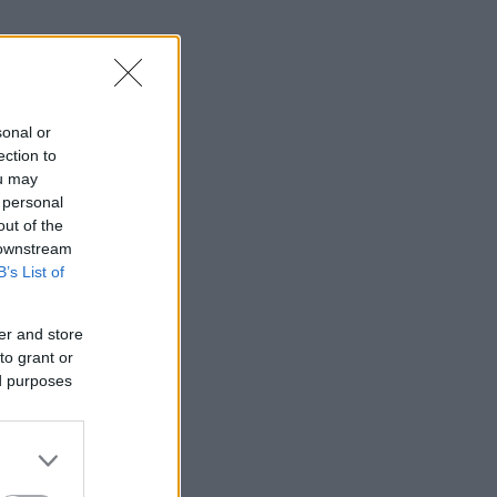
sonal or
ection to
ou may
 personal
out of the
 downstream
B’s List of
er and store
to grant or
ed purposes