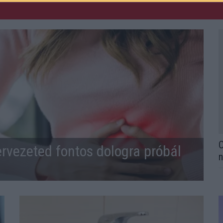
O
ervezeted fontos dologra próbál
n