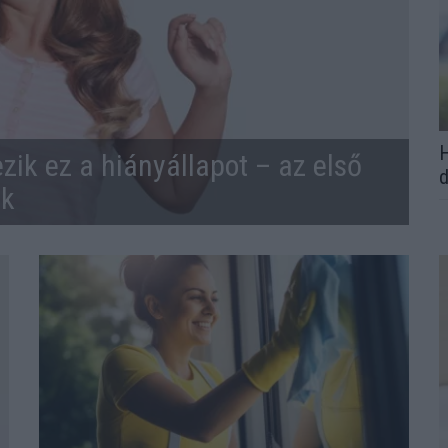
H
zik ez a hiányállapot – az első
d
ek