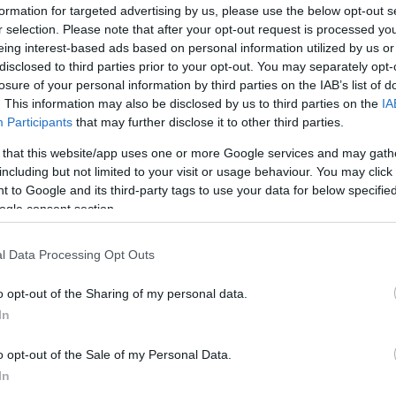
formation for targeted advertising by us, please use the below opt-out s
r selection. Please note that after your opt-out request is processed y
eing interest-based ads based on personal information utilized by us or
disclosed to third parties prior to your opt-out. You may separately opt-
losure of your personal information by third parties on the IAB’s list of
. This information may also be disclosed by us to third parties on the
IA
Participants
that may further disclose it to other third parties.
 that this website/app uses one or more Google services and may gath
including but not limited to your visit or usage behaviour. You may click 
 to Google and its third-party tags to use your data for below specifi
ogle consent section.
 évtizedben? Nos, ezt mindenki döntse el a friss képei
l Data Processing Opt Outs
néhány éve a közösségi oldalán egy kínos photoshop
világossá vált, a legtökéletesebb test tulajdonosa sem
o opt-out of the Sharing of my personal data.
 címlapokon - a hétvégén egy nem mindennapi
In
o opt-out of the Sale of my Personal Data.
letes testű modell - ő pedig a
In