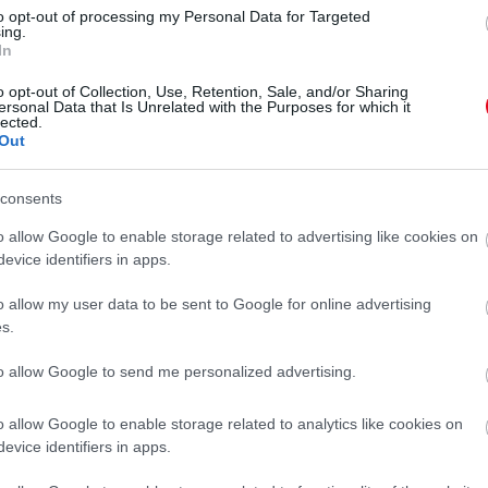
ltó a szerelmére!
to opt-out of processing my Personal Data for Targeted
ing.
In
o opt-out of Collection, Use, Retention, Sale, and/or Sharing
ersonal Data that Is Unrelated with the Purposes for which it
lected.
Out
ebb test" és az esküvői
consents
o allow Google to enable storage related to advertising like cookies on
épek!
evice identifiers in apps.
o allow my user data to be sent to Google for online advertising
s.
to allow Google to send me personalized advertising.
o allow Google to enable storage related to analytics like cookies on
evice identifiers in apps.