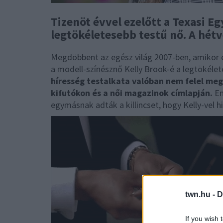
Tizenöt évvel ezelőtt a Texasi E
legtökéletesebb testű nő. A hétv
Megdöbbent az egész világ 2007-ben, amikor 
a modell-színésznő Kelly Brook-é a legtökélet
híresség testalkata valóban nem felel meg
kifutókon és a női magazinok címlapján.
En
egymásnak adták a killincset, hogy Kelly-vel 
twn.hu -
D
If you wish 