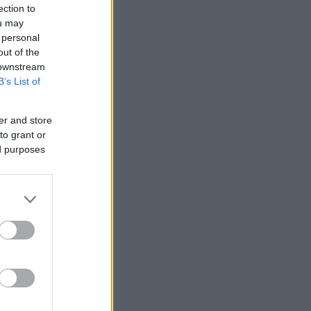
ection to
ou may
 personal
out of the
 downstream
B’s List of
er and store
to grant or
ed purposes