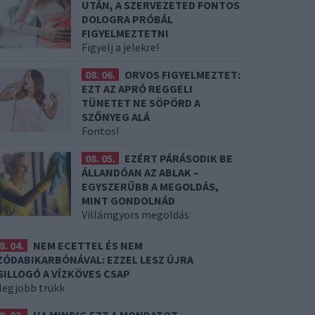
UTÁN, A SZERVEZETED FONTOS
DOLOGRA PRÓBÁL
FIGYELMEZTETNI
Figyelj a jelekre!
08. 06.
ORVOS FIGYELMEZTET:
EZT AZ APRÓ REGGELI
TÜNETET NE SÖPÖRD A
SZŐNYEG ALÁ
Fontos!
08. 05.
EZÉRT PÁRÁSODIK BE
ÁLLANDÓAN AZ ABLAK –
EGYSZERŰBB A MEGOLDÁS,
MINT GONDOLNÁD
Villámgyors megoldás
8. 04.
NEM ECETTEL ÉS NEM
ZÓDABIKARBÓNÁVAL: EZZEL LESZ ÚJRA
SILLOGÓ A VÍZKÖVES CSAP
 legjobb trükk