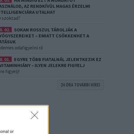
8. 03.
HA MINDIG EZT A MONDATOT
ASZNÁLOD, AZ RENDKÍVÜL MAGAS ÉRZELMI
NTELLIGENCIÁRA UTALHAT
e szoktad?
8. 02.
SOKAN ROSSZUL TÁROLJÁK A
YÓGYSZEREIKET – EMIATT CSÖKKENHET A
ATÁSUK
rdemes odafigyelni rá
8. 01.
EGYRE TÖBB FIATALNÁL JELENTKEZIK EZ
 VITAMINHIÁNY – ILYEN JELEKRE FIGYELJ
re figyelj!
24 ÓRA TOVÁBBI HÍREI
sonal or