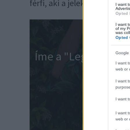
férfi, aki a jelek szerint mé
I want 
Advertis
Opted 
I want t
of my P
was col
Opted 
Íme a "Legtökéletes
Google 
I want t
k
web or d
I want t
purpose
I want 
I want t
web or d