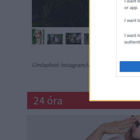
I want t
or app.
I want t
I want t
authenti
Címlapfotó: Instagram/iamkb
KELLY BROOKS
24 óra