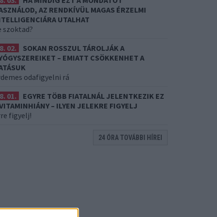
8. 03.
HA MINDIG EZT A MONDATOT
ASZNÁLOD, AZ RENDKÍVÜL MAGAS ÉRZELMI
NTELLIGENCIÁRA UTALHAT
e szoktad?
8. 02.
SOKAN ROSSZUL TÁROLJÁK A
YÓGYSZEREIKET – EMIATT CSÖKKENHET A
ATÁSUK
rdemes odafigyelni rá
8. 01.
EGYRE TÖBB FIATALNÁL JELENTKEZIK EZ
 VITAMINHIÁNY – ILYEN JELEKRE FIGYELJ
re figyelj!
24 ÓRA TOVÁBBI HÍREI