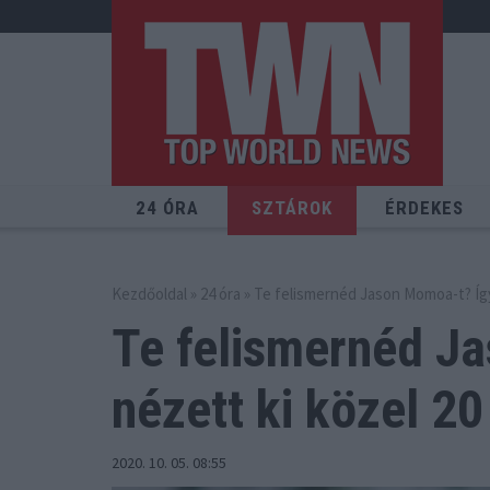
24 ÓRA
SZTÁROK
ÉRDEKES
Kezdőoldal
»
24 óra
» Te felismernéd Jason Momoa-t? Így 
Te felismernéd J
nézett ki közel 20
2020. 10. 05. 08:55