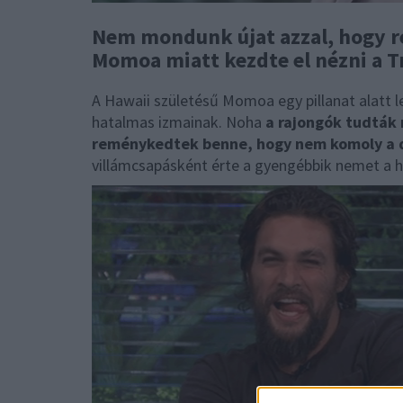
Nem mondunk újat azzal, hogy r
Momoa miatt kezdte el nézni a T
A Hawaii születésű Momoa egy pillanat alatt l
hatalmas izmainak. Noha
a rajongók tudták 
reménykedtek benne, hogy nem komoly a 
villámcsapásként érte a gyengébbik nemet a h