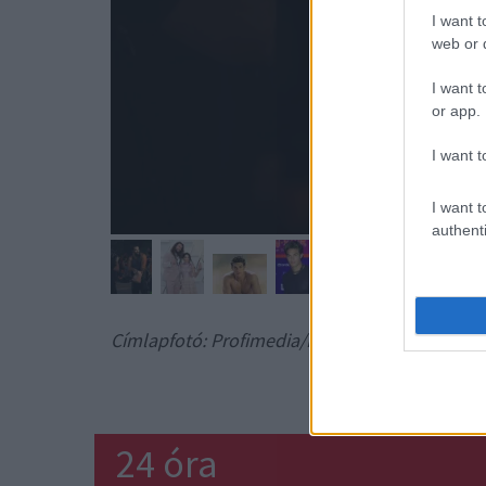
I want t
web or d
I want t
or app.
I want t
I want t
authenti
Címlapfotó: Profimedia/RedDot
JA
24 óra