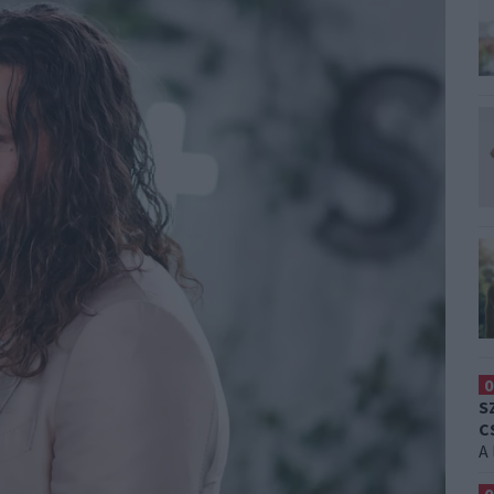
0
S
C
A