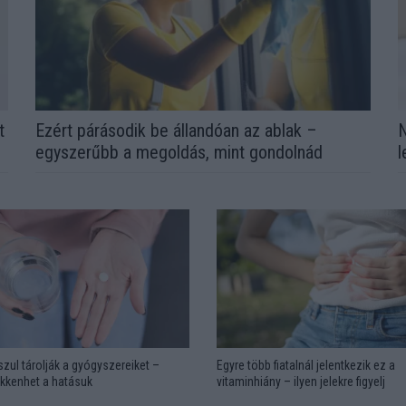
t
Ezért párásodik be állandóan az ablak –
N
egyszerűbb a megoldás, mint gondolnád
l
zul tárolják a gyógyszereiket –
Egyre több fiatalnál jelentkezik ez a
kkenhet a hatásuk
vitaminhiány – ilyen jelekre figyelj