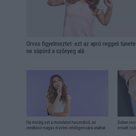
Orvos figyelmeztet: ezt az apró reggeli tünete
ne söpörd a szőnyeg alá
Ha mindig ezt a mondatot használod, az
Sokan ross
rendkívül magas érzelmi intelligenciára utalhat
emiatt csö