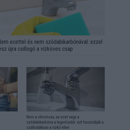
em ecettel és nem szódabikarbónával: ezzel
esz újra csillogó a vízköves csap
Nem a citromsav, az ecet vagy a
szódabikarbóna a legerősebb: ezt használják a
szállodákban a vízkő ellen