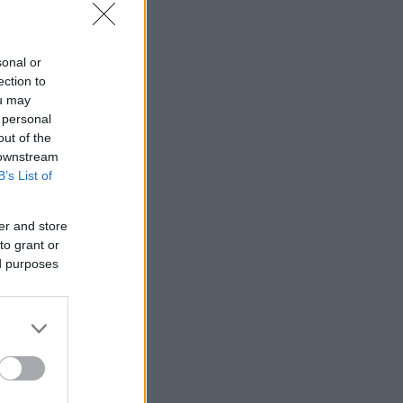
sonal or
ection to
ou may
 personal
out of the
 downstream
B’s List of
er and store
to grant or
ed purposes