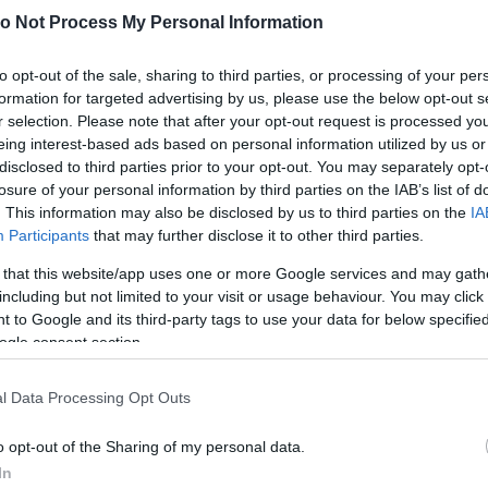
o Not Process My Personal Information
to opt-out of the sale, sharing to third parties, or processing of your per
formation for targeted advertising by us, please use the below opt-out s
r selection. Please note that after your opt-out request is processed y
eing interest-based ads based on personal information utilized by us or
disclosed to third parties prior to your opt-out. You may separately opt-
losure of your personal information by third parties on the IAB’s list of
. This information may also be disclosed by us to third parties on the
IA
Participants
that may further disclose it to other third parties.
 that this website/app uses one or more Google services and may gath
including but not limited to your visit or usage behaviour. You may click 
 to Google and its third-party tags to use your data for below specifi
ogle consent section.
l Data Processing Opt Outs
 és ugyanettől a nőtől van a két gyermeke, Lola és
o opt-out of the Sharing of my personal data.
híres színész Lenny Kravitz exfeleségét, Lisa Bonet-
In