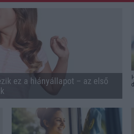
H
zik ez a hiányállapot – az első
d
ek