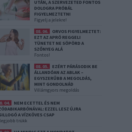
UTÁN, A SZERVEZETED FONTOS
DOLOGRA PRÓBÁL
FIGYELMEZTETNI
Figyelj a jelekre!
08. 06.
ORVOS FIGYELMEZTET:
EZT AZ APRÓ REGGELI
TÜNETET NE SÖPÖRD A
SZŐNYEG ALÁ
Fontos!
08. 05.
EZÉRT PÁRÁSODIK BE
ÁLLANDÓAN AZ ABLAK –
EGYSZERŰBB A MEGOLDÁS,
MINT GONDOLNÁD
Villámgyors megoldás
8. 04.
NEM ECETTEL ÉS NEM
ZÓDABIKARBÓNÁVAL: EZZEL LESZ ÚJRA
SILLOGÓ A VÍZKÖVES CSAP
 legjobb trükk