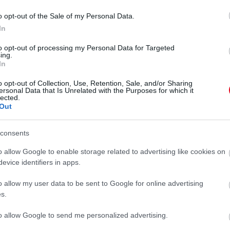
rt vágyakoznak utána, mert a rossz fiús külső egy
len, Momoa közel 20 éve van már a pályán, 2003-ban
o opt-out of the Sale of my Personal Data.
 közt a Baywatch-ban.
In
to opt-out of processing my Personal Data for Targeted
gy másik, de szintén borzasztó
ing.
In
o opt-out of Collection, Use, Retention, Sale, and/or Sharing
ersonal Data that Is Unrelated with the Purposes for which it
lected.
Out
consents
o allow Google to enable storage related to advertising like cookies on
szú haj - íme a fiatal
evice identifiers in apps.
o allow my user data to be sent to Google for online advertising
omoa!
s.
to allow Google to send me personalized advertising.