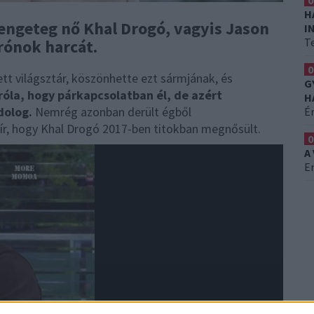
0
H
engeteg nő Khal Drogó, vagyis Jason
I
T
rónok harcát.
0
ett világsztár, köszönhette ezt sármjának, és
G
róla, hogy párkapcsolatban él, de azért
H
dolog.
Nemrég azonban derült égből
É
ír, hogy Khal Drogó 2017-ben titokban megnősült.
0
A
Er