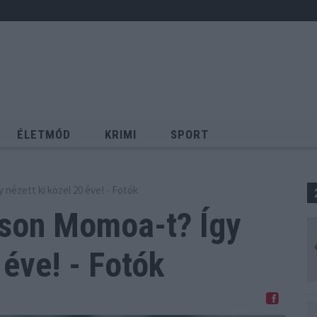
ÉLETMÓD
KRIMI
SPORT
Keresés
nézett ki közel 20 éve! - Fotók
ason Momoa-t? Így
 éve! - Fotók
Megosztom Facebookon