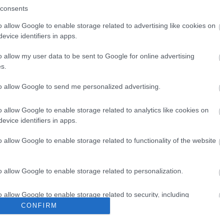
consents
o allow Google to enable storage related to advertising like cookies on
evice identifiers in apps.
o allow my user data to be sent to Google for online advertising
s.
to allow Google to send me personalized advertising.
E
ró reggeli tünetet ne söpörd a
e
o allow Google to enable storage related to analytics like cookies on
evice identifiers in apps.
o allow Google to enable storage related to functionality of the website
o allow Google to enable storage related to personalization.
o allow Google to enable storage related to security, including
cation functionality and fraud prevention, and other user protection.
CONFIRM