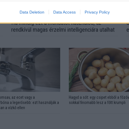
Data Deletion
Data Access
Privacy Policy
l
Ha mindig ezt a mondatot használod, az
S
rendkívül magas érzelmi intelligenciára utalhat
e
omsav, az ecet vagy a
Hagyd a sót: egy csipet ebből a főzőv
bóna a legerősebb: ezt használják a
sokkal finomabb lesz a főtt krumpli
an a vízkő ellen