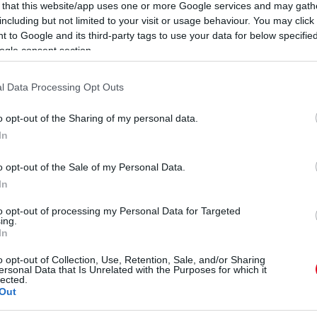
0
aposan megváltozott.
 that this website/app uses one or more Google services and may gath
A
including but not limited to your visit or usage behaviour. You may click 
Er
 to Google and its third-party tags to use your data for below specifi
nyertesek mai életéért!
ogle consent section.
0
S
H
l Data Processing Opt Outs
TTÓ
ANDRASCHEK LÁSZLÓ
Ez
o opt-out of the Sharing of my personal data.
0
In
F
K
T
o opt-out of the Sale of my Personal Data.
In
to opt-out of processing my Personal Data for Targeted
ing.
In
o opt-out of Collection, Use, Retention, Sale, and/or Sharing
ersonal Data that Is Unrelated with the Purposes for which it
lected.
Out