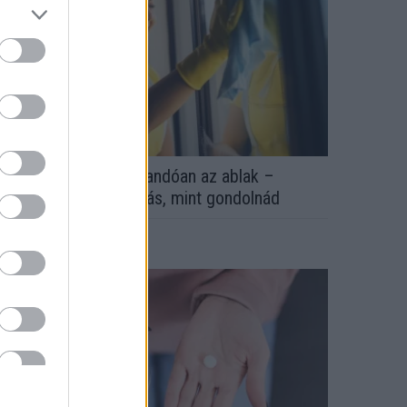
zért párásodik be állandóan az ablak –
gyszerűbb a megoldás, mint gondolnád