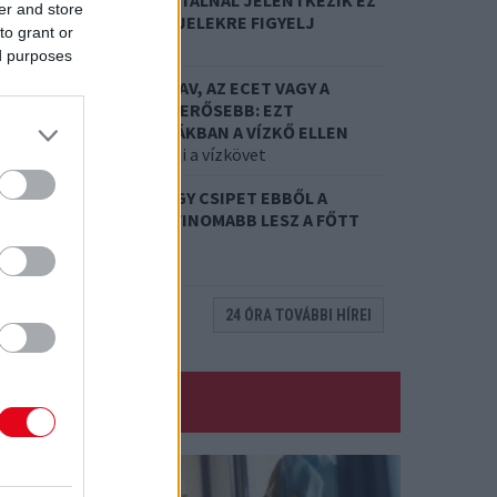
8. 01.
EGYRE TÖBB FIATALNÁL JELENTKEZIK EZ
er and store
 VITAMINHIÁNY – ILYEN JELEKRE FIGYELJ
to grant or
re figyelj!
ed purposes
7. 31.
NEM A CITROMSAV, AZ ECET VAGY A
ZÓDABIKARBÓNA A LEGERŐSEBB: EZT
ASZNÁLJÁK A SZÁLLODÁKBAN A VÍZKŐ ELLEN
 a szer tényleg eltünteti a vízkövet
7. 31.
HAGYD A SÓT: EGY CSIPET EBBŐL A
ŐZŐVÍZBE, ÉS SOKKAL FINOMABB LESZ A FŐTT
RUMPLI
itkos hozzávaló
24 ÓRA TOVÁBBI HÍREI