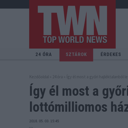
24 ÓRA
SZTÁROK
ÉRDEKES
Kezdőoldal
»
24 óra
» Így él most a győri hajléktalanból l
Így él most a győr
lottómilliomos há
2018. 05. 03. 15:45