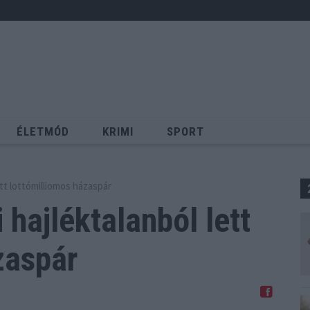
ÉLETMÓD
KRIMI
SPORT
Keresés
ett lottómilliomos házaspár
i hajléktalanból
lett
zaspár
Megosztom Facebookon