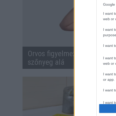
Google 
I want t
web or d
I want t
purpose
I want 
Orvos figyelmeztet: ezt az ap
I want t
szőnyeg alá
web or d
I want t
or app.
I want t
I want t
authenti