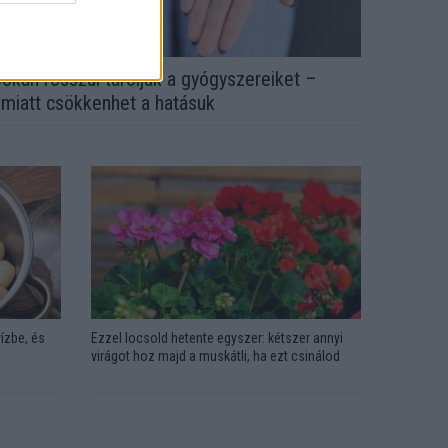
okan rosszul tárolják a gyógyszereiket –
miatt csökkenhet a hatásuk
ízbe, és
Ezzel locsold hetente egyszer: kétszer annyi
virágot hoz majd a muskátli, ha ezt csinálod