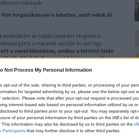
 film forgatókönyve is lehetne, amit nekik át
nélküliként és hajléktalanként tengette a
zekuporgatta a maradék apróját és vett egy
ott a vonatállomáson, amikor a lottózó falán
 17, 21, 24. A férfi azonnal térdre rogyott
, nem
t el beszélni, az emberek meg hirtelen nem tudták
o Not Process My Personal Information
to opt-out of the sale, sharing to third parties, or processing of your per
!
formation for targeted advertising by us, please use the below opt-out s
r selection. Please note that after your opt-out request is processed y
eing interest-based ads based on personal information utilized by us or
ekének vett egy lakást, és maguknak egy családi
0
disclosed to third parties prior to your opt-out. You may separately opt-
or megkérdezte a kereskedő, milyen drága autót
G
losure of your personal information by third parties on the IAB’s list of
ondta ott van 270 ezerért egy Zsiguli. Mondom,
H
. This information may also be disclosed by us to third parties on the
IA
É
a gondoltam" mesélte öt éve.
Participants
that may further disclose it to other third parties.