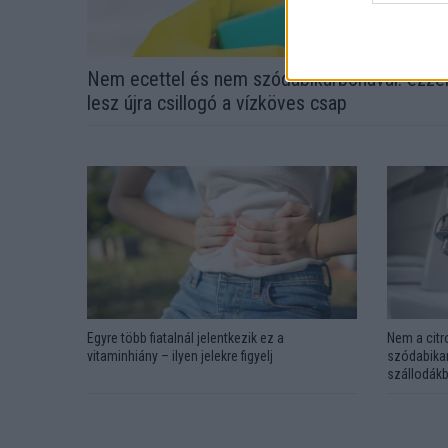
Nem ecettel és nem szódabikarbónával: ezze
lesz újra csillogó a vízköves csap
Egyre több fiatalnál jelentkezik ez a
Nem a citr
vitaminhiány – ilyen jelekre figyelj
szódabikar
szállodákb