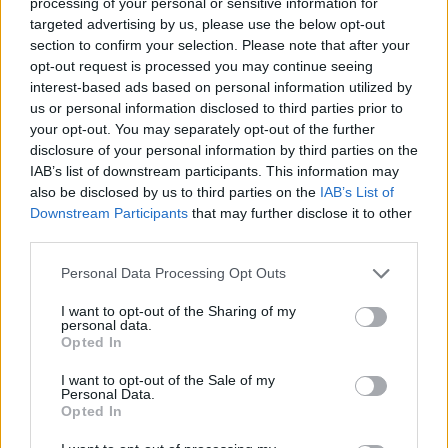
processing of your personal or sensitive information for
A legjobb trükk
targeted advertising by us, please use the below opt-out
section to confirm your selection. Please note that after your
08. 03.
HA MINDIG EZT A MONDATOT HASZNÁLOD, AZ
opt-out request is processed you may continue seeing
RENDKÍVÜL MAGAS ÉRZELMI INTELLIGENCIÁRA UTALHAT
interest-based ads based on personal information utilized by
Te szoktad?
us or personal information disclosed to third parties prior to
your opt-out. You may separately opt-out of the further
08. 02.
SOKAN ROSSZUL TÁROLJÁK A GYÓGYSZEREIKET –
disclosure of your personal information by third parties on the
EMIATT CSÖKKENHET A HATÁSUK
IAB’s list of downstream participants. This information may
Érdemes odafigyelni rá
also be disclosed by us to third parties on the
IAB’s List of
Downstream Participants
that may further disclose it to other
24 ÓRA TOVÁBBI HÍREI
third parties.
24 óra
Please note that this website/app uses one or more Google
Personal Data Processing Opt Outs
services and may gather and store information including but
not limited to your visit or usage behaviour. You may click to
I want to opt-out of the Sharing of my
personal data.
grant or deny consent to Google and its third-party tags to
Opted In
use your data for below specified purposes in below Google
consent section.
I want to opt-out of the Sale of my
Personal Data.
Opted In