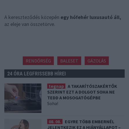
A kereszteződés közepén
egy hófehér luxusautó áll,
az eleje van összetörve.
RENDŐRSÉG
BALESET
GÁZOLÁS
24 ÓRA LEGFRISSEBB HÍREI
tegnap
A TAKARÍTÓSZAKÉRTŐK
SZERINT EZT A DOLGOT SOHA NE
TEDD A MOSOGATÓGÉPBE
Soha!
08. 08.
EGYRE TÖBB EMBERNÉL
JELENTKEZIK EZ A HIÁNYÁLLAPOT –