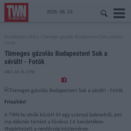
2026. 08. 10.
Kezdőoldal
»
24 óra
» Tömeges gázolás Budapesten! Sok a sérült! -
Fotók
Tömeges gázolás Budapesten!
Sok a
sérült! - Fotók
2017. 10. 31. 17:51
Frissítés!
A TWN.hu elsők között írt egy szörnyű balesetről, ami
ma délután történt a főváros 14. kerületében.
Megérkezett a rendőrség közleménye.