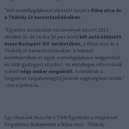
"Két személygépkocsi ütközött össze a
Róna utca és
a Thököly út kereszteződésében.
"Egyelőre tisztázatlan körülmények között 2017.
október 31-én 16 óra 50 perc körül
két autó ütközött
össze Budapest XIV. kerületében,
a Róna utca és a
Thököly út kereszteződésében. A baleset
következtében az egyik személygépkocsi megpördült
és több gyalogost elsodort. Az elsődleges információk
szerint
négy ember megsérült.
A rendőrök a
forgalmat forgalomsegítő járőrök segítségével terelik."
- írta a police.hu.
Egy olvasónk hívta fel a TWN figyelmét a megbénult
forgalomra Budapesten a Róna utca - Thököly