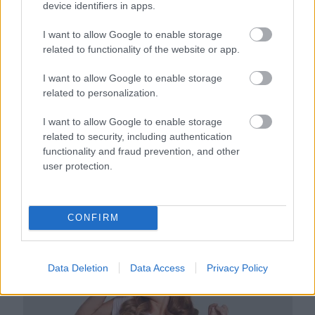
device identifiers in apps.
első jelek szinte észrevehetetlenek
I want to allow Google to enable storage
related to functionality of the website or app.
I want to allow Google to enable storage
related to personalization.
I want to allow Google to enable storage
related to security, including authentication
functionality and fraud prevention, and other
user protection.
Ha ezt érzed evés után, a szervezeted fontos dologra
CONFIRM
próbál figyelmeztetni
Data Deletion
Data Access
Privacy Policy