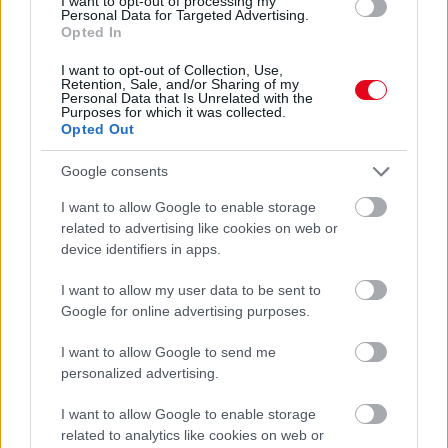
I want to opt-out of processing my
Personal Data for Targeted Advertising.
Opted In
I want to opt-out of Collection, Use,
Retention, Sale, and/or Sharing of my
Personal Data that Is Unrelated with the
Purposes for which it was collected.
A takarítószakértők szerint ezt a dolgot soha ne tedd
Opted Out
a mosogatógépbe
Google consents
I want to allow Google to enable storage
related to advertising like cookies on web or
device identifiers in apps.
I want to allow my user data to be sent to
Google for online advertising purposes.
I want to allow Google to send me
personalized advertising.
I want to allow Google to enable storage
Egyre több embernél jelentkezik ez a hiányállapot – az
related to analytics like cookies on web or