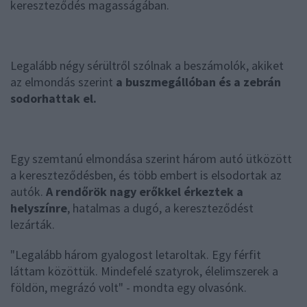
kereszteződés magasságában.
Legalább négy sérültről szólnak a beszámolók, akiket
az elmondás szerint
a buszmegállóban és a zebrán
sodorhattak el.
Egy szemtanú elmondása szerint három autó ütközött
a kereszteződésben, és több embert is elsodortak az
autók.
A rendőrök nagy erőkkel érkeztek a
helyszínre
, hatalmas a dugó, a kereszteződést
lezárták.
"Legalább három gyalogost letaroltak. Egy férfit
láttam közöttük. Mindefelé szatyrok, élelimszerek a
földön, megrázó volt" - mondta egy olvasónk.