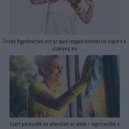
Orvos figyelmeztet: ezt az apró reggeli tünetet ne söpörd a
szőnyeg alá
Ezért párásodik be állandóan az ablak – egyszerűbb a