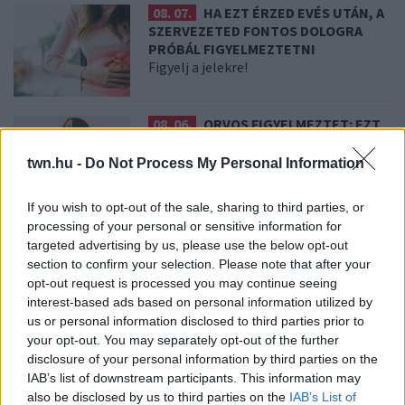
08. 07.
HA EZT ÉRZED EVÉS UTÁN, A
SZERVEZETED FONTOS DOLOGRA
PRÓBÁL FIGYELMEZTETNI
Figyelj a jelekre!
08. 06.
ORVOS FIGYELMEZTET: EZT
AZ APRÓ REGGELI TÜNETET NE
SÖPÖRD A SZŐNYEG ALÁ
twn.hu -
Do Not Process My Personal Information
Fontos!
If you wish to opt-out of the sale, sharing to third parties, or
processing of your personal or sensitive information for
08. 05.
EZÉRT PÁRÁSODIK BE
targeted advertising by us, please use the below opt-out
ÁLLANDÓAN AZ ABLAK – EGYSZERŰBB
section to confirm your selection. Please note that after your
A MEGOLDÁS, MINT GONDOLNÁD
opt-out request is processed you may continue seeing
Villámgyors megoldás
interest-based ads based on personal information utilized by
us or personal information disclosed to third parties prior to
your opt-out. You may separately opt-out of the further
08. 04.
NEM ECETTEL ÉS NEM SZÓDABIKARBÓNÁVAL:
disclosure of your personal information by third parties on the
EZZEL LESZ ÚJRA CSILLOGÓ A VÍZKÖVES CSAP
IAB’s list of downstream participants. This information may
A legjobb trükk
also be disclosed by us to third parties on the
IAB’s List of