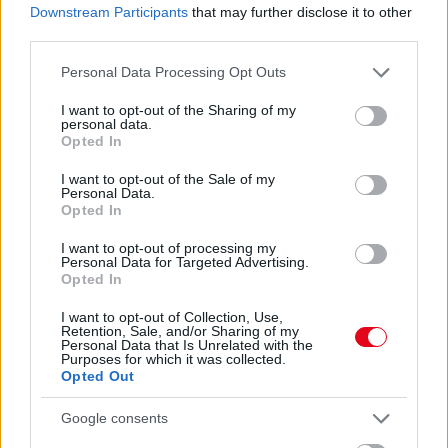
Downstream Participants
that may further disclose it to other
08. 03.
HA MINDIG EZT A MONDATOT HASZNÁLOD, AZ
third parties.
RENDKÍVÜL MAGAS ÉRZELMI INTELLIGENCIÁRA UTALHAT
Te szoktad?
Please note that this website/app uses one or more Google
Personal Data Processing Opt Outs
services and may gather and store information including but
08. 02.
SOKAN ROSSZUL TÁROLJÁK A GYÓGYSZEREIKET –
not limited to your visit or usage behaviour. You may click to
I want to opt-out of the Sharing of my
EMIATT CSÖKKENHET A HATÁSUK
personal data.
grant or deny consent to Google and its third-party tags to
Érdemes odafigyelni rá
Opted In
use your data for below specified purposes in below Google
consent section.
08. 01.
EGYRE TÖBB FIATALNÁL JELENTKEZIK EZ A
I want to opt-out of the Sale of my
Personal Data.
VITAMINHIÁNY – ILYEN JELEKRE FIGYELJ
Opted In
Erre figyelj!
I want to opt-out of processing my
Personal Data for Targeted Advertising.
24 ÓRA TOVÁBBI HÍREI
Opted In
24 óra
I want to opt-out of Collection, Use,
Retention, Sale, and/or Sharing of my
Personal Data that Is Unrelated with the
Purposes for which it was collected.
Opted Out
Google consents