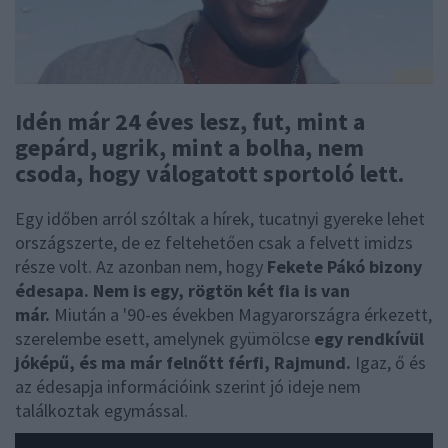
Idén már 24 éves lesz, fut, mint a
gepárd, ugrik, mint a bolha, nem
csoda, hogy válogatott sportoló lett.
Egy időben arról szóltak a hírek, tucatnyi gyereke lehet
országszerte, de ez feltehetően csak a felvett imidzs
része volt. Az azonban nem, hogy
Fekete Pákó bizony
édesapa. Nem is egy, rögtön két fia is van
már.
Miután a '90-es években Magyarországra érkezett,
szerelembe esett, amelynek gyümölcse
egy rendkívül
jóképű, és ma már felnőtt férfi, Rajmund.
Igaz, ő és
az édesapja információink szerint jó ideje nem
találkoztak egymással.