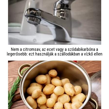
Nem a citromsav, az ecet vagy a szódabikarbóna a
legerősebb: ezt használják a szállodákban a vízkő ellen