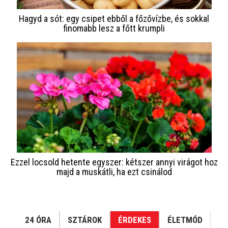
Hagyd a sót: egy csipet ebből a főzővízbe, és sokkal
finomabb lesz a főtt krumpli
Ezzel locsold hetente egyszer: kétszer annyi virágot hoz
majd a muskátli, ha ezt csinálod
24 ÓRA
SZTÁROK
ÉRDEKES
ÉLETMÓD