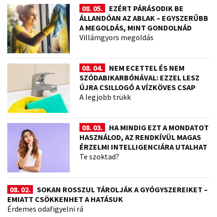
08. 05.
EZÉRT PÁRÁSODIK BE
ÁLLANDÓAN AZ ABLAK – EGYSZERŰBB
A MEGOLDÁS, MINT GONDOLNÁD
Villámgyors megoldás
08. 04.
NEM ECETTEL ÉS NEM
SZÓDABIKARBÓNÁVAL: EZZEL LESZ
ÚJRA CSILLOGÓ A VÍZKÖVES CSAP
A legjobb trükk
08. 03.
HA MINDIG EZT A MONDATOT
HASZNÁLOD, AZ RENDKÍVÜL MAGAS
ÉRZELMI INTELLIGENCIÁRA UTALHAT
Te szoktad?
08. 02.
SOKAN ROSSZUL TÁROLJÁK A GYÓGYSZEREIKET –
EMIATT CSÖKKENHET A HATÁSUK
Érdemes odafigyelni rá