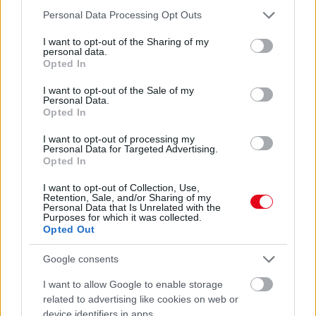
Erre figyelj!
Please note that this website/app uses one or more Google
Personal Data Processing Opt Outs
services and may gather and store information including but
07. 31.
NEM A CITROMSAV, AZ ECET VAGY A
not limited to your visit or usage behaviour. You may click to
I want to opt-out of the Sharing of my
personal data.
SZÓDABIKARBÓNA A LEGERŐSEBB: EZT HASZNÁLJÁK A
grant or deny consent to Google and its third-party tags to
Opted In
SZÁLLODÁKBAN A VÍZKŐ ELLEN
use your data for below specified purposes in below Google
Ez a szer tényleg eltünteti a vízkövet
consent section.
I want to opt-out of the Sale of my
Personal Data.
Opted In
24 ÓRA TOVÁBBI HÍREI
I want to opt-out of processing my
24 óra
Personal Data for Targeted Advertising.
Opted In
I want to opt-out of Collection, Use,
Retention, Sale, and/or Sharing of my
Personal Data that Is Unrelated with the
Purposes for which it was collected.
Opted Out
Google consents
I want to allow Google to enable storage
related to advertising like cookies on web or
device identifiers in apps.