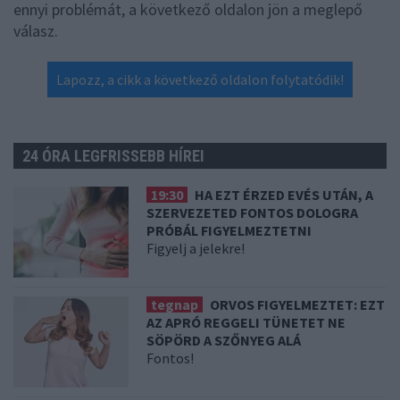
ennyi problémát, a következő oldalon jön a meglepő
válasz.
Lapozz, a cikk a következő oldalon folytatódik!
24 ÓRA LEGFRISSEBB HÍREI
19:30
HA EZT ÉRZED EVÉS UTÁN, A
SZERVEZETED FONTOS DOLOGRA
PRÓBÁL FIGYELMEZTETNI
Figyelj a jelekre!
tegnap
ORVOS FIGYELMEZTET: EZT
AZ APRÓ REGGELI TÜNETET NE
SÖPÖRD A SZŐNYEG ALÁ
Fontos!