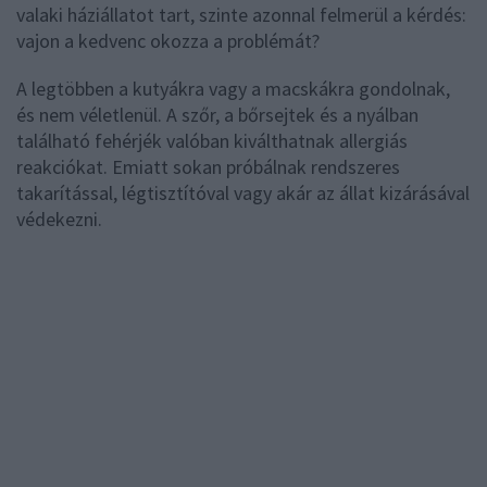
valaki háziállatot tart, szinte azonnal felmerül a kérdés:
vajon a kedvenc okozza a problémát?
A legtöbben a kutyákra vagy a macskákra gondolnak,
és nem véletlenül. A szőr, a bőrsejtek és a nyálban
található fehérjék valóban kiválthatnak allergiás
reakciókat. Emiatt sokan próbálnak rendszeres
takarítással, légtisztítóval vagy akár az állat kizárásával
védekezni.