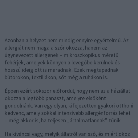
Azonban a helyzet nem mindig ennyire egyértelmű. Az
allergiát nem maga a szőr okozza, hanem az
úgynevezett allergének – mikroszkopikus méretű
fehérjék, amelyek könnyen a levegőbe kerülnek és
hosszú ideig ott is maradnak. Ezek megtapadnak
bútorokon, textíliákon, sőt még a ruhákon is.
Éppen ezért sokszor előfordul, hogy nem az a háziállat
okozza a legtöbb panaszt, amelyre elsőként
gondolnánk. Van egy olyan, kifejezetten gyakori otthoni
kedvenc, amely sokkal intenzívebb allergénforrás lehet
– még akkor is, ha teljesen „ártalmatlannak” tűnik.
Ha kíváncsi vagy, melyik állatról van szó, és miért okoz