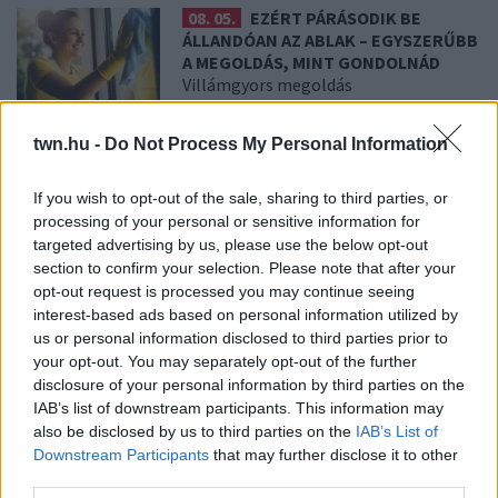
08. 05.
EZÉRT PÁRÁSODIK BE
ÁLLANDÓAN AZ ABLAK – EGYSZERŰBB
A MEGOLDÁS, MINT GONDOLNÁD
Villámgyors megoldás
twn.hu -
Do Not Process My Personal Information
08. 04.
NEM ECETTEL ÉS NEM
SZÓDABIKARBÓNÁVAL: EZZEL LESZ
ÚJRA CSILLOGÓ A VÍZKÖVES CSAP
If you wish to opt-out of the sale, sharing to third parties, or
A legjobb trükk
processing of your personal or sensitive information for
targeted advertising by us, please use the below opt-out
section to confirm your selection. Please note that after your
opt-out request is processed you may continue seeing
08. 03.
HA MINDIG EZT A MONDATOT HASZNÁLOD, AZ
interest-based ads based on personal information utilized by
RENDKÍVÜL MAGAS ÉRZELMI INTELLIGENCIÁRA UTALHAT
us or personal information disclosed to third parties prior to
Te szoktad?
your opt-out. You may separately opt-out of the further
08. 02.
SOKAN ROSSZUL TÁROLJÁK A GYÓGYSZEREIKET –
disclosure of your personal information by third parties on the
EMIATT CSÖKKENHET A HATÁSUK
IAB’s list of downstream participants. This information may
Érdemes odafigyelni rá
also be disclosed by us to third parties on the
IAB’s List of
Downstream Participants
that may further disclose it to other
08. 01.
EGYRE TÖBB FIATALNÁL JELENTKEZIK EZ A
third parties.
VITAMINHIÁNY – ILYEN JELEKRE FIGYELJ