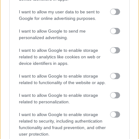
I want to allow my user data to be sent to
Google for online advertising purposes.
Ha ezt érzed evés után, a szervezeted fontos dologra
próbál figyelmeztetni
I want to allow Google to send me
personalized advertising.
I want to allow Google to enable storage
related to analytics like cookies on web or
device identifiers in apps.
I want to allow Google to enable storage
related to functionality of the website or app.
I want to allow Google to enable storage
related to personalization.
I want to allow Google to enable storage
Orvos figyelmeztet: ezt az apró reggeli tünetet ne
related to security, including authentication
söpörd a szőnyeg alá
functionality and fraud prevention, and other
user protection.