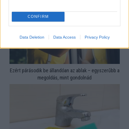
CONFIRM
Data Deletion
Data Access
Privacy Policy
Ezért párásodik be állandóan az ablak – egyszerűbb a
megoldás, mint gondolnád