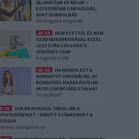
ÁLLANDÓAN AZ ABLAK –
EGYSZERŰBB A MEGOLDÁS,
MINT GONDOLNÁD
Villámgyors megoldás
08. 04.
NEM ECETTEL ÉS NEM
SZÓDABIKARBÓNÁVAL: EZZEL
LESZ ÚJRA CSILLOGÓ A
VÍZKÖVES CSAP
A legjobb trükk
08. 03.
HA MINDIG EZT A
MONDATOT HASZNÁLOD, AZ
RENDKÍVÜL MAGAS ÉRZELMI
INTELLIGENCIÁRA UTALHAT
Te szoktad?
8. 02.
SOKAN ROSSZUL TÁROLJÁK A
YÓGYSZEREIKET – EMIATT CSÖKKENHET A
ATÁSUK
rdemes odafigyelni rá