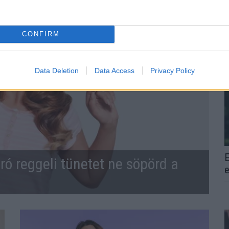
CONFIRM
Data Deletion
Data Access
Privacy Policy
E
ró reggeli tünetet ne söpörd a
e