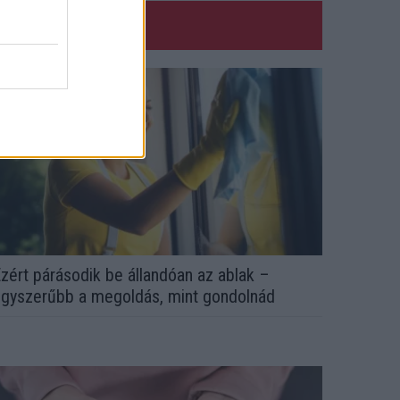
zért párásodik be állandóan az ablak –
gyszerűbb a megoldás, mint gondolnád