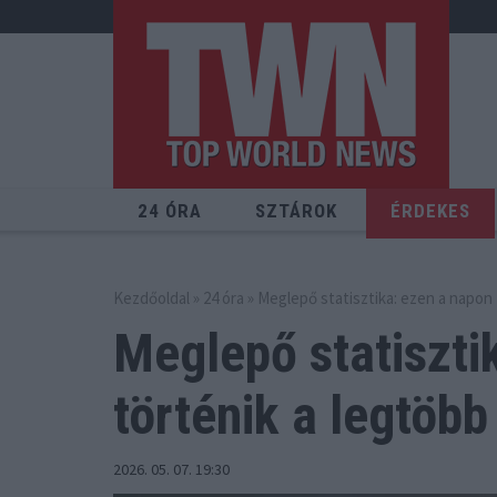
24 ÓRA
SZTÁROK
ÉRDEKES
Kezdőoldal
»
24 óra
» Meglepő statisztika: ezen a napon 
Meglepő statiszti
történik
a legtöbb
2026. 05. 07. 19:30