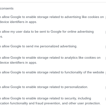
consents
o allow Google to enable storage related to advertising like cookies on
evice identifiers in apps.
o allow my user data to be sent to Google for online advertising
s.
okat hoznak. Van, amikor mindenki siet, van, amikor
sbé figyelünk a megszokottnál. Ezek az apró
to allow Google to send me personalized advertising.
moly eltéréseket mutathatnak a baleseti
o allow Google to enable storage related to analytics like cookies on
evice identifiers in apps.
 leginkább érdemes extra óvatosnak lenned, a
y teljesen másra számítasz.
o allow Google to enable storage related to functionality of the website
etkező oldalon folytatódik!
o allow Google to enable storage related to personalization.
o allow Google to enable storage related to security, including
cation functionality and fraud prevention, and other user protection.