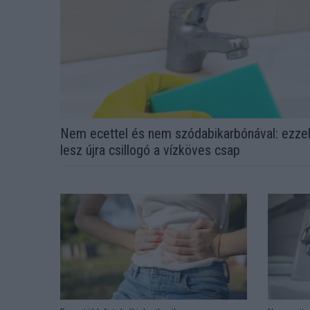
Nem ecettel és nem szódabikarbónával: ezze
lesz újra csillogó a vízköves csap