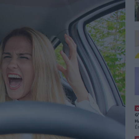
0
G
H
É