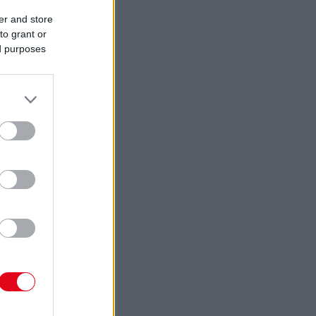
er and store
to grant or
ed purposes