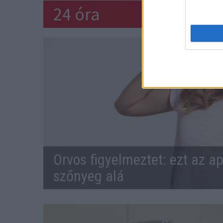
24 óra
Orvos figyelmeztet: ezt az ap
szőnyeg alá