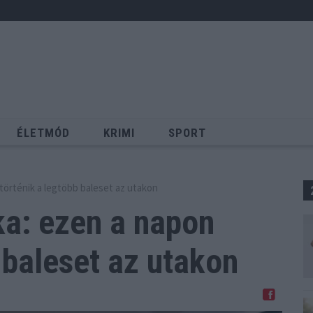
ÉLETMÓD
KRIMI
SPORT
Keresés
történik a legtöbb baleset az utakon
ka: ezen a napon
 baleset az utakon
Megosztom Facebookon