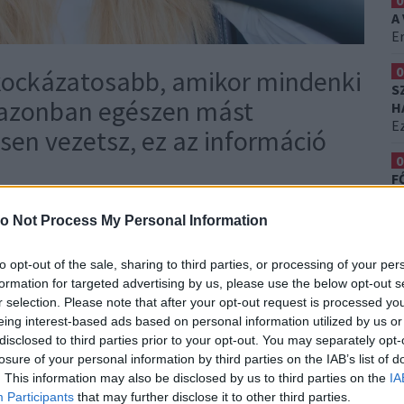
0
A
Er
0
gkockázatosabb, amikor mindenki
S
k azonban egészen mást
H
Ez
sen vezetsz, ez az információ
0
F
K
denkinek megvan a maga elképzelése. Sokan a péntek
T
o Not Process My Personal Information
mikor több az autó az utakon, nagyobb a forgalom, és
 vagy akár az alkoholfogyasztás is. Logikusnak tűnik,
to opt-out of the sale, sharing to third parties, or processing of your per
élyesebbnek.
formation for targeted advertising by us, please use the below opt-out s
r selection. Please note that after your opt-out request is processed y
ikák szerint nem feltétlenül az a nap a
eing interest-based ads based on personal information utilized by us or
anak rá. A közlekedési helyzetet ugyanis számos
disclosed to third parties prior to your opt-out. You may separately opt-
losure of your personal information by third parties on the IAB’s list of
 emberek mentális állapota, a napi rutinok, sőt még
. This information may also be disclosed by us to third parties on the
IA
Participants
that may further disclose it to other third parties.