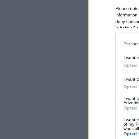
Please note
information 
deny consent
in below Go
Persona
I want t
Opted 
I want t
Opted 
I want 
Advertis
Opted 
I want t
of my P
was col
Opted 