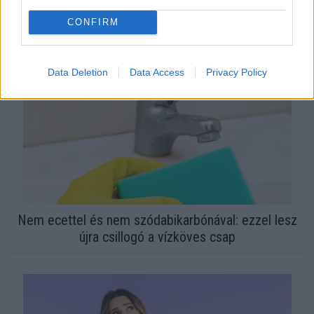
Ezért párásodik be állandóan az ablak – egyszerűbb a
megoldás, mint gondolnád
CONFIRM
Data Deletion
Data Access
Privacy Policy
Nem ecettel és nem szódabikarbónával: ezzel lesz
újra csillogó a vízköves csap