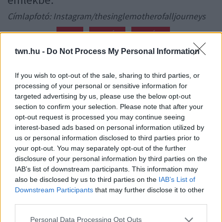
Címlapfotó: Instagram/thesinglemotherofalljourneys
SZEX
CSALÁD
KISLÁNY
twn.hu -
Do Not Process My Personal Information
24 ÓRA LEGFRISSEBB HÍREI
If you wish to opt-out of the sale, sharing to third parties, or
tegnap
EZÉRT PÁRÁSODIK BE
processing of your personal or sensitive information for
ÁLLANDÓAN AZ ABLAK – EGYSZERŰBB
targeted advertising by us, please use the below opt-out
A MEGOLDÁS, MINT GONDOLNÁD
section to confirm your selection. Please note that after your
Villámgyors megoldás
opt-out request is processed you may continue seeing
interest-based ads based on personal information utilized by
us or personal information disclosed to third parties prior to
08. 04.
NEM ECETTEL ÉS NEM
SZÓDABIKARBÓNÁVAL: EZZEL LESZ
your opt-out. You may separately opt-out of the further
ÚJRA CSILLOGÓ A VÍZKÖVES CSAP
disclosure of your personal information by third parties on the
A legjobb trükk
IAB’s list of downstream participants. This information may
also be disclosed by us to third parties on the
IAB’s List of
Downstream Participants
that may further disclose it to other
08. 03.
HA MINDIG EZT A MONDATOT
third parties.
HASZNÁLOD, AZ RENDKÍVÜL MAGAS
Please note that this website/app uses one or more Google
ÉRZELMI INTELLIGENCIÁRA UTALHAT
Personal Data Processing Opt Outs