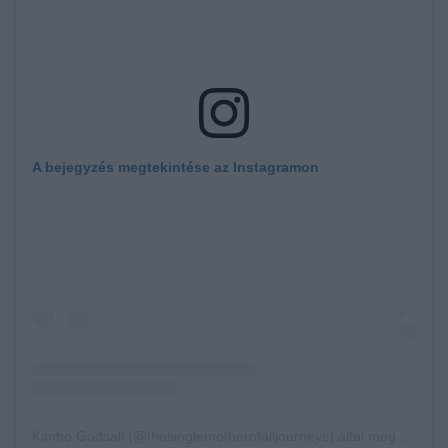
A bejegyzés megtekintése az Instagramon
Kimbo Godsall (@thesinglemotherofalljourneys) által megosztott bejegyzés