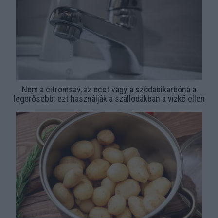
Nem a citromsav, az ecet vagy a szódabikarbóna a
legerősebb: ezt használják a szállodákban a vízkő ellen