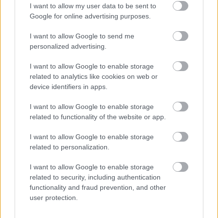
I want to allow my user data to be sent to
07. 31.
EZZEL LOCSOLD HETENTE EGYSZER: KÉTSZER
Google for online advertising purposes.
ANNYI VIRÁGOT HOZ MAJD A MUSKÁTLI, HA EZT CSINÁLOD
Ettől lesz a tiéd a leggyönyörűbb muskátli a környéken
I want to allow Google to send me
personalized advertising.
24 ÓRA TOVÁBBI HÍREI
I want to allow Google to enable storage
24 óra
related to analytics like cookies on web or
device identifiers in apps.
I want to allow Google to enable storage
related to functionality of the website or app.
I want to allow Google to enable storage
related to personalization.
I want to allow Google to enable storage
related to security, including authentication
functionality and fraud prevention, and other
user protection.