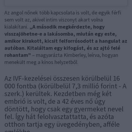
Az angol nőnek több kapcsolata is volt, de egyik férfi
sem volt az, akivel intim viszonyt akart volna
kialakítani.
„A második megkérdezte, hogy
visszajöhetne-e a lakásomba, miután egy este,
amikor kirakott, kicsit felforrósodott a hangulat az
autóban. Kitaláltam egy kifogást, és az ajtó felé
rohantam”
– magyarázta Kimberley, leírva, hogyan
menekült meg a kínos helyzetből.
Az IVF-kezelései összesen körülbelül 16
000 fontba (körülbelül 7,3 millió forint - A
szerk.) kerültek. Kezdetben még két
embrió is volt, de a 42 éves nő úgy
döntött, hogy csak egy gyermeket nevel
fel. Így hát felolvasztattatta, és azóta
otthon tartja egy üvegedényben, afféle
emlékbe.