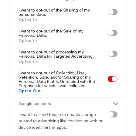
services and may gather and store information including but
Te szoktad?
not limited to your visit or usage behaviour. You may click to
I want to opt-out of the Sharing of my
personal data.
grant or deny consent to Google and its third-party tags to
Opted In
use your data for below specified purposes in below Google
08. 02.
SOKAN ROSSZUL TÁROLJÁK
consent section.
A GYÓGYSZEREIKET – EMIATT
I want to opt-out of the Sale of my
Personal Data.
CSÖKKENHET A HATÁSUK
Opted In
Érdemes odafigyelni rá
I want to opt-out of processing my
Personal Data for Targeted Advertising.
Opted In
08. 01.
EGYRE TÖBB FIATALNÁL JELENTKEZIK EZ A
VITAMINHIÁNY – ILYEN JELEKRE FIGYELJ
I want to opt-out of Collection, Use,
Erre figyelj!
Retention, Sale, and/or Sharing of my
Personal Data that Is Unrelated with the
Purposes for which it was collected.
07. 31.
NEM A CITROMSAV, AZ ECET VAGY A
Opted Out
SZÓDABIKARBÓNA A LEGERŐSEBB: EZT HASZNÁLJÁK A
SZÁLLODÁKBAN A VÍZKŐ ELLEN
Google consents
Ez a szer tényleg eltünteti a vízkövet
I want to allow Google to enable storage
07. 31.
HAGYD A SÓT: EGY CSIPET EBBŐL A FŐZŐVÍZBE,
related to advertising like cookies on web or
ÉS SOKKAL FINOMABB LESZ A FŐTT KRUMPLI
device identifiers in apps.
Titkos hozzávaló