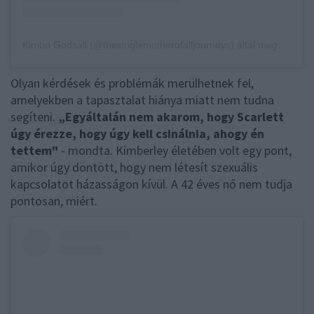
Kimbo Godsall (@thesinglemotherofalljourneys) által megosztott bejegyzés
Olyan kérdések és problémák merülhetnek fel,
amelyekben a tapasztalat hiánya miatt nem tudna
segíteni.
„Egyáltalán nem akarom, hogy Scarlett
úgy érezze, hogy úgy kell csinálnia, ahogy én
tettem"
- mondta. Kimberley életében volt egy pont,
amikor úgy döntött, hogy nem létesít szexuális
kapcsolatot házasságon kívül. A 42 éves nő nem tudja
pontosan, miért.