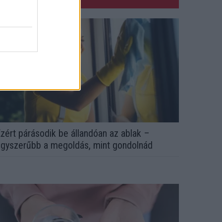
zért párásodik be állandóan az ablak –
gyszerűbb a megoldás, mint gondolnád