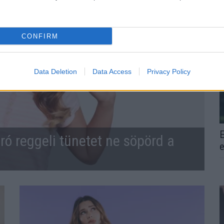
CONFIRM
Data Deletion
Data Access
Privacy Policy
E
ró reggeli tünetet ne söpörd a
e