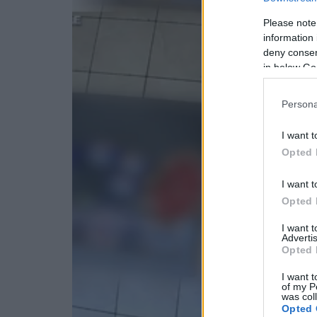
Please note
information 
deny consent
in below Go
Persona
I want t
Opted 
I want t
Opted 
I want 
Advertis
Opted 
I want t
of my P
was col
Opted 