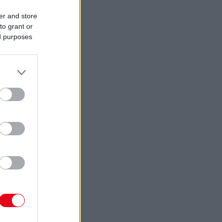
er and store
to grant or
ed purposes