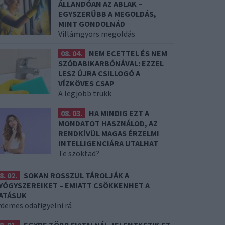
ÁLLANDÓAN AZ ABLAK –
EGYSZERŰBB A MEGOLDÁS,
MINT GONDOLNÁD
Villámgyors megoldás
08. 04.
NEM ECETTEL ÉS NEM
SZÓDABIKARBÓNÁVAL: EZZEL
LESZ ÚJRA CSILLOGÓ A
VÍZKÖVES CSAP
A legjobb trükk
08. 03.
HA MINDIG EZT A
MONDATOT HASZNÁLOD, AZ
RENDKÍVÜL MAGAS ÉRZELMI
INTELLIGENCIÁRA UTALHAT
Te szoktad?
8. 02.
SOKAN ROSSZUL TÁROLJÁK A
YÓGYSZEREIKET – EMIATT CSÖKKENHET A
ATÁSUK
rdemes odafigyelni rá