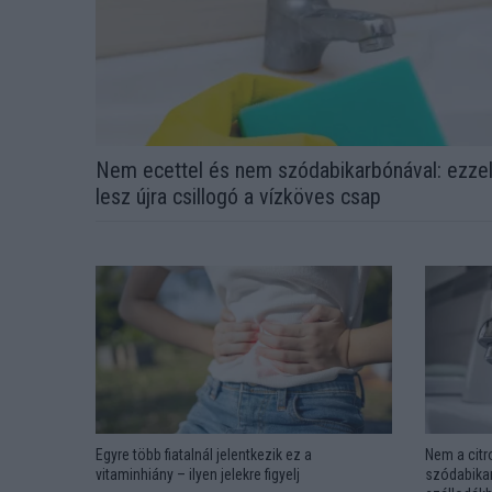
Nem ecettel és nem szódabikarbónával: ezze
lesz újra csillogó a vízköves csap
Egyre több fiatalnál jelentkezik ez a
Nem a citr
vitaminhiány – ilyen jelekre figyelj
szódabikar