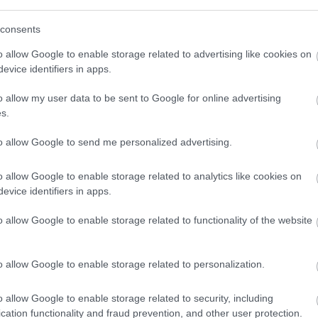
consents
e. A nő egy olyan társasház közös mosdójába csalta a
o allow Google to enable storage related to advertising like cookies on
atású anyagot kevert a férfi italába.
"A megmérgezett
evice identifiers in apps.
hatásától eszméletét vesztette, a
o allow my user data to be sent to Google for online advertising
lennek volt köszönhető"
- fogalmaz az ügyészség.
s.
nő csak súlyosbított a helyzetén.
to allow Google to send me personalized advertising.
o allow Google to enable storage related to analytics like cookies on
evice identifiers in apps.
 folytatásért!
o allow Google to enable storage related to functionality of the website
SZEX
MÉREG
o allow Google to enable storage related to personalization.
o allow Google to enable storage related to security, including
cation functionality and fraud prevention, and other user protection.