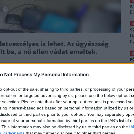
0
A
Er
0
S
H
Ez
letveszélyes is lehet. Az ügyészség
 be, a nő ellen vádat emeltek.
0
F
K
T
o Not Process My Personal Information
aly januárban ismerkedett meg a férfival, aki épp egy
r ekkor szexet ajánlott neki.
"Ezt követően az
to opt-out of the sale, sharing to third parties, or processing of your per
lt vásárolni, ahol a férfi bankkártyával fizetett.
A
formation for targeted advertising by us, please use the below opt-out s
yet a telefonjában rögzített" - írja az ügyészség,
r selection. Please note that after your opt-out request is processed y
eing interest-based ads based on personal information utilized by us or
disclosed to third parties prior to your opt-out. You may separately opt-
losure of your personal information by third parties on the IAB’s list of
. This information may also be disclosed by us to third parties on the
IA
Participants
that may further disclose it to other third parties.