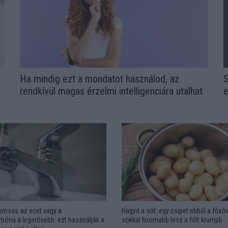
l
Ha mindig ezt a mondatot használod, az
S
rendkívül magas érzelmi intelligenciára utalhat
e
omsav, az ecet vagy a
Hagyd a sót: egy csipet ebből a főzőv
bóna a legerősebb: ezt használják a
sokkal finomabb lesz a főtt krumpli