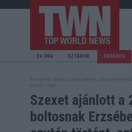
24 ÓRA
SZTÁROK
ÉRDEKES
Kezdőoldal
»
24 óra
» Szexet ajánlott a 28 éves nő a bol
élte túl - Videó
Szexet ajánlott a 
boltosnak Erzséb