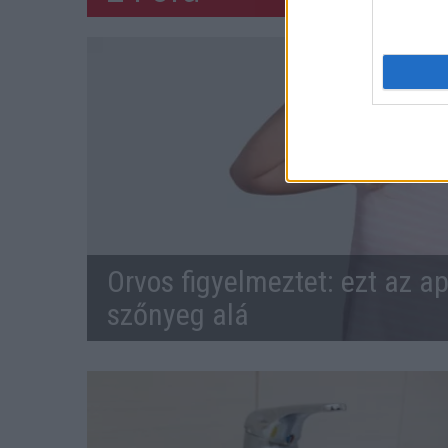
Orvos figyelmeztet: ezt az ap
szőnyeg alá