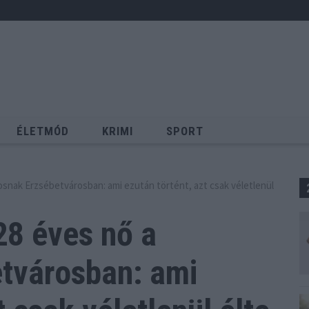
ÉLETMÓD
KRIMI
SPORT
Keresés
tosnak Erzsébetvárosban: ami ezután történt, azt csak véletlenül
28 éves nő a
etvárosban: ami