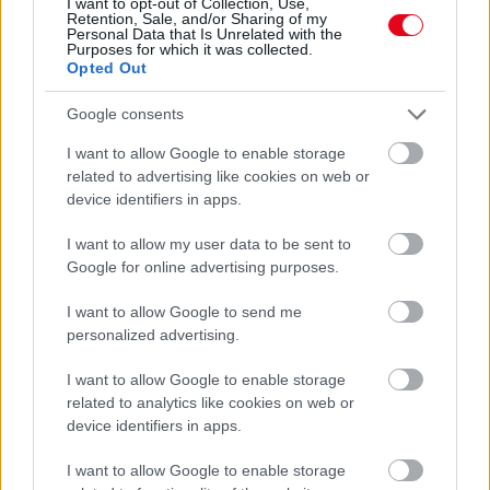
I want to opt-out of Collection, Use,
Retention, Sale, and/or Sharing of my
söpörd a szőnyeg alá
Personal Data that Is Unrelated with the
Purposes for which it was collected.
Opted Out
Google consents
I want to allow Google to enable storage
related to advertising like cookies on web or
device identifiers in apps.
I want to allow my user data to be sent to
Google for online advertising purposes.
I want to allow Google to send me
Ezért párásodik be állandóan az ablak – egyszerűbb a
personalized advertising.
megoldás, mint gondolnád
I want to allow Google to enable storage
related to analytics like cookies on web or
device identifiers in apps.
I want to allow Google to enable storage