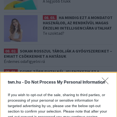
A legjobb trükk
08. 03.
HA MINDIG EZT A MONDATOT
HASZNÁLOD, AZ RENDKÍVÜL MAGAS
ÉRZELMI INTELLIGENCIÁRA UTALHAT
Te szoktad?
08. 02.
SOKAN ROSSZUL TÁROLJÁK A GYÓGYSZEREIKET –
EMIATT CSÖKKENHET A HATÁSUK
Érdemes odafigyelni rá
08. 01.
EGYRE TÖBB FIATALNÁL JELENTKEZIK EZ A
VITAMINHIÁNY – ILYEN JELEKRE FIGYELJ
Erre figyelj!
twn.hu -
Do Not Process My Personal Information
07. 31.
NEM A CITROMSAV, AZ ECET VAGY A
If you wish to opt-out of the sale, sharing to third parties, or
SZÓDABIKARBÓNA A LEGERŐSEBB: EZT HASZNÁLJÁK A
processing of your personal or sensitive information for
SZÁLLODÁKBAN A VÍZKŐ ELLEN
targeted advertising by us, please use the below opt-out
Ez a szer tényleg eltünteti a vízkövet
section to confirm your selection. Please note that after your
opt-out request is processed you may continue seeing