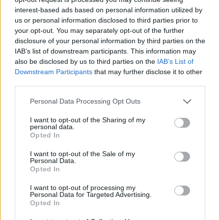
07. 31.
HAGYD A SÓT: EGY CSIPET EBBŐL A FŐZŐVÍZBE,
interest-based ads based on personal information utilized by
ÉS SOKKAL FINOMABB LESZ A FŐTT KRUMPLI
us or personal information disclosed to third parties prior to
Titkos hozzávaló
your opt-out. You may separately opt-out of the further
disclosure of your personal information by third parties on the
24 ÓRA TOVÁBBI HÍREI
IAB’s list of downstream participants. This information may
also be disclosed by us to third parties on the
IAB’s List of
24 óra
Downstream Participants
that may further disclose it to other
third parties.
Please note that this website/app uses one or more Google
Personal Data Processing Opt Outs
services and may gather and store information including but
not limited to your visit or usage behaviour. You may click to
I want to opt-out of the Sharing of my
personal data.
grant or deny consent to Google and its third-party tags to
Opted In
use your data for below specified purposes in below Google
consent section.
I want to opt-out of the Sale of my
Personal Data.
Opted In
I want to opt-out of processing my
Personal Data for Targeted Advertising.
Opted In
Orvos figyelmeztet: ezt az apró reggeli tünetet ne