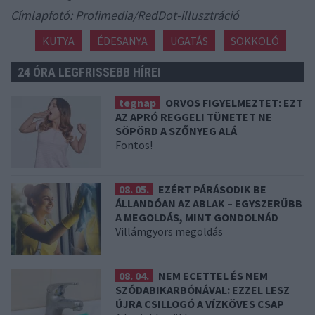
Címlapfotó: Profimedia/RedDot-illusztráció
KUTYA
ÉDESANYA
UGATÁS
SOKKOLÓ
24 ÓRA LEGFRISSEBB HÍREI
tegnap
ORVOS FIGYELMEZTET: EZT
AZ APRÓ REGGELI TÜNETET NE
SÖPÖRD A SZŐNYEG ALÁ
Fontos!
08. 05.
EZÉRT PÁRÁSODIK BE
ÁLLANDÓAN AZ ABLAK – EGYSZERŰBB
A MEGOLDÁS, MINT GONDOLNÁD
Villámgyors megoldás
08. 04.
NEM ECETTEL ÉS NEM
SZÓDABIKARBÓNÁVAL: EZZEL LESZ
ÚJRA CSILLOGÓ A VÍZKÖVES CSAP