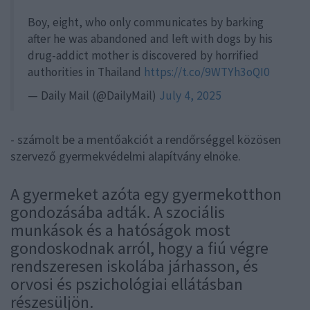
Boy, eight, who only communicates by barking
after he was abandoned and left with dogs by his
drug-addict mother is discovered by horrified
authorities in Thailand
https://t.co/9WTYh3oQI0
— Daily Mail (@DailyMail)
July 4, 2025
- számolt be a mentőakciót a rendőrséggel közösen
szervező gyermekvédelmi alapítvány elnöke.
A gyermeket azóta egy gyermekotthon
gondozásába adták. A szociális
munkások és a hatóságok most
gondoskodnak arról, hogy a fiú végre
rendszeresen iskolába járhasson, és
orvosi és pszichológiai ellátásban
részesüljön.