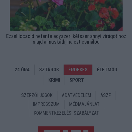
Ezzel locsold hetente egyszer: kétszer annyi virágot hoz
majd a muskátli, ha ezt csinálod
24 ÓRA
SZTÁROK
ÉRDEKES
ÉLETMÓD
KRIMI
SPORT
SZERZŐI JOGOK
ADATVÉDELEM
ÁSZF
IMPRESSZUM
MÉDIAAJÁNLAT
KOMMENTKEZELÉSI SZABÁLYZAT