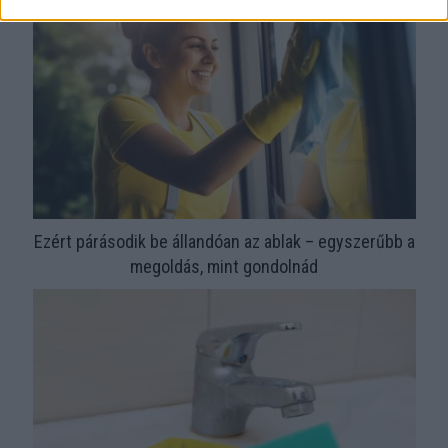
Ezért párásodik be állandóan az ablak – egyszerűbb a
megoldás, mint gondolnád