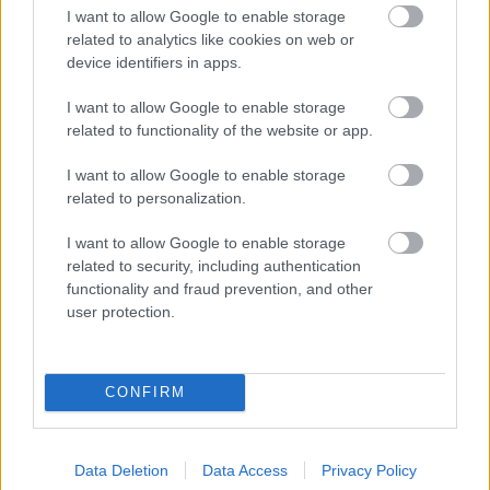
I want to allow Google to enable storage
related to analytics like cookies on web or
device identifiers in apps.
Ha ezt érzed evés után, a szervezeted fontos dologra
I want to allow Google to enable storage
próbál figyelmeztetni
related to functionality of the website or app.
I want to allow Google to enable storage
related to personalization.
I want to allow Google to enable storage
related to security, including authentication
functionality and fraud prevention, and other
user protection.
CONFIRM
Orvos figyelmeztet: ezt az apró reggeli tünetet ne söpörd a
szőnyeg alá
Data Deletion
Data Access
Privacy Policy