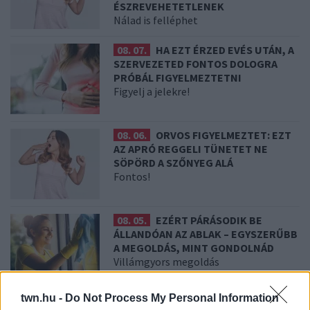
ÉSZREVEHETETLENEK
Nálad is felléphet
08. 07.
HA EZT ÉRZED EVÉS UTÁN, A
SZERVEZETED FONTOS DOLOGRA
PRÓBÁL FIGYELMEZTETNI
Figyelj a jelekre!
08. 06.
ORVOS FIGYELMEZTET: EZT
AZ APRÓ REGGELI TÜNETET NE
SÖPÖRD A SZŐNYEG ALÁ
Fontos!
08. 05.
EZÉRT PÁRÁSODIK BE
ÁLLANDÓAN AZ ABLAK – EGYSZERŰBB
A MEGOLDÁS, MINT GONDOLNÁD
Villámgyors megoldás
twn.hu -
Do Not Process My Personal Information
08. 04.
NEM ECETTEL ÉS NEM SZÓDABIKARBÓNÁVAL: