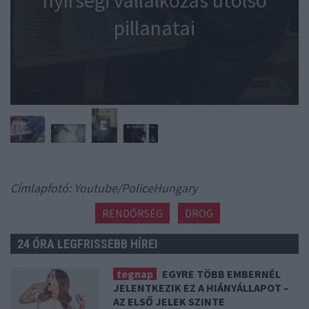
nyírségi vállalkozás utolsó
pillanatai
Címlapfotó: Youtube/PoliceHungary
RENDŐRSÉG
DROG
24 ÓRA LEGFRISSEBB HÍREI
tegnap
EGYRE TÖBB EMBERNÉL
JELENTKEZIK EZ A HIÁNYÁLLAPOT –
AZ ELSŐ JELEK SZINTE