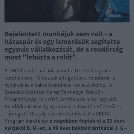
Bejelentett munkájuk sem volt - a
házaspár és egy ismerősük segítette
egymás vállalkozását, de a rendőrség
most "lehúzta a rolót".
A TWN.hu információi szerint a DELTA Program
keretein belül "érkeztek látogatóba a rendőrök" a
nyírjákói és a baktalórántházai terjesztőkhöz. "A
Szabolcs-Szatmár-Bereg Vármegyei Rendőr-
főkapitányság Felderítő Osztálya és a Nyíregyházi
Rendőrkapitányság nyomozói a Jonatán Közterületi
Támogató Osztály közreműködésével a DELTA
Program keretében
a napokban fogták el a 23 éves
nyírjákói B. M.-et, a 49 éves baktalórántházai J. G.-