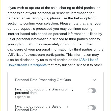
EZZEL LESZ ÚJRA CSILLOGÓ A VÍZKÖVES CSAP
If you wish to opt-out of the sale, sharing to third parties, or
A legjobb trükk
processing of your personal or sensitive information for
targeted advertising by us, please use the below opt-out
08. 03.
HA MINDIG EZT A MONDATOT HASZNÁLOD, AZ
section to confirm your selection. Please note that after your
RENDKÍVÜL MAGAS ÉRZELMI INTELLIGENCIÁRA UTALHAT
opt-out request is processed you may continue seeing
Te szoktad?
interest-based ads based on personal information utilized by
08. 02.
SOKAN ROSSZUL TÁROLJÁK A GYÓGYSZEREIKET –
us or personal information disclosed to third parties prior to
EMIATT CSÖKKENHET A HATÁSUK
your opt-out. You may separately opt-out of the further
Érdemes odafigyelni rá
disclosure of your personal information by third parties on the
IAB’s list of downstream participants. This information may
08. 01.
EGYRE TÖBB FIATALNÁL JELENTKEZIK EZ A
also be disclosed by us to third parties on the
IAB’s List of
VITAMINHIÁNY – ILYEN JELEKRE FIGYELJ
Downstream Participants
that may further disclose it to other
Erre figyelj!
third parties.
Please note that this website/app uses one or more Google
24 ÓRA TOVÁBBI HÍREI
Personal Data Processing Opt Outs
services and may gather and store information including but
not limited to your visit or usage behaviour. You may click to
I want to opt-out of the Sharing of my
24 óra
personal data.
grant or deny consent to Google and its third-party tags to
Opted In
use your data for below specified purposes in below Google
consent section.
I want to opt-out of the Sale of my
Personal Data.