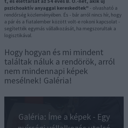
t, és élettársát az 54 éves B. O.-nét, akik új
pszichoaktív anyaggal kereskedtek"
- olvasható a
rendőrség közleményében. És - bár arról nincs hír, hogy
a pár és a fiatalember között volt-e rokoni kapcsolat -
segítették egymás vállalkozását, ha megszorultak a
logisztikával.
Hogy hogyan és mi mindent
találtak náluk a rendörök, arról
nem mindennapi képek
mesélnek! Galéria!
Galéria: Íme a képek - Egy