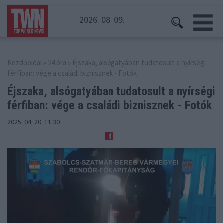
2026. 08. 09.
Kezdőoldal
»
24 óra
» Éjszaka, alsógatyában tudatosult a nyírségi
férfiban: vége a családi biznisznek - Fotók
Éjszaka, alsógatyában tudatosult a nyírségi
férfiban: vége a családi biznisznek - Fotók
2025. 04. 20. 11:30