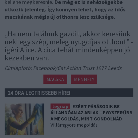
kellene megkeresnie.
De még ez is nehézségekbe
ütközik jelenleg. Így könnyen lehet, hogy az idős
macskának mégis új otthonra lesz szüksége.
„Ha nem találunk gazdit, akkor keresünk
neki egy szép, meleg nyugdíjas otthont” -
ígéri Alice. A cica tehát mindenképpen jó
kezekben van.
Címlapfotó: Facebook/Cat Action Trust 1977 Leeds
MACSKA
MENHELY
24 ÓRA LEGFRISSEBB HÍREI
tegnap
EZÉRT PÁRÁSODIK BE
ÁLLANDÓAN AZ ABLAK – EGYSZERŰBB
A MEGOLDÁS, MINT GONDOLNÁD
Villámgyors megoldás