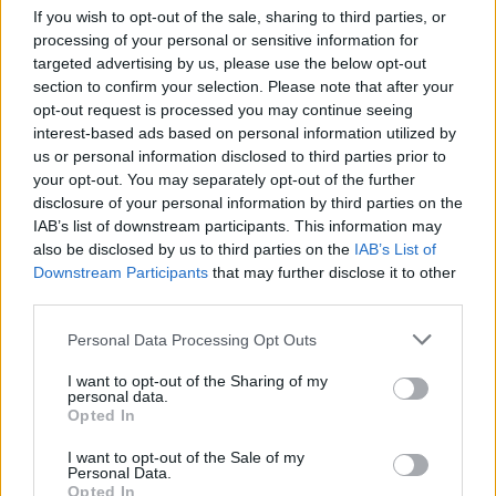
If you wish to opt-out of the sale, sharing to third parties, or
07. 31.
NEM A CITROMSAV, AZ ECET VAGY A
processing of your personal or sensitive information for
SZÓDABIKARBÓNA A LEGERŐSEBB: EZT HASZNÁLJÁK A
targeted advertising by us, please use the below opt-out
SZÁLLODÁKBAN A VÍZKŐ ELLEN
section to confirm your selection. Please note that after your
Ez a szer tényleg eltünteti a vízkövet
opt-out request is processed you may continue seeing
interest-based ads based on personal information utilized by
07. 31.
HAGYD A SÓT: EGY CSIPET EBBŐL A FŐZŐVÍZBE,
us or personal information disclosed to third parties prior to
ÉS SOKKAL FINOMABB LESZ A FŐTT KRUMPLI
your opt-out. You may separately opt-out of the further
Titkos hozzávaló
disclosure of your personal information by third parties on the
07. 31.
EZZEL LOCSOLD HETENTE EGYSZER: KÉTSZER
IAB’s list of downstream participants. This information may
ANNYI VIRÁGOT HOZ MAJD A MUSKÁTLI, HA EZT CSINÁLOD
also be disclosed by us to third parties on the
IAB’s List of
Ettől lesz a tiéd a leggyönyörűbb muskátli a környéken
Downstream Participants
that may further disclose it to other
third parties.
24 ÓRA TOVÁBBI HÍREI
Please note that this website/app uses one or more Google
Personal Data Processing Opt Outs
services and may gather and store information including but
24 óra
not limited to your visit or usage behaviour. You may click to
I want to opt-out of the Sharing of my
personal data.
grant or deny consent to Google and its third-party tags to
Opted In
use your data for below specified purposes in below Google
consent section.
I want to opt-out of the Sale of my
Personal Data.
Opted In