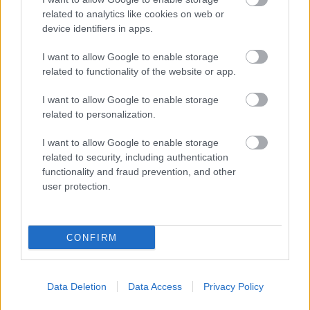
related to analytics like cookies on web or
device identifiers in apps.
Nem ecettel és nem szódabikarbónával: ezzel lesz
újra csillogó a vízköves csap
I want to allow Google to enable storage
related to functionality of the website or app.
I want to allow Google to enable storage
related to personalization.
I want to allow Google to enable storage
related to security, including authentication
functionality and fraud prevention, and other
user protection.
CONFIRM
Ha mindig ezt a mondatot használod, az rendkívül magas
érzelmi intelligenciára utalhat
Data Deletion
Data Access
Privacy Policy