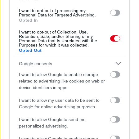
I want to opt-out of processing my
Personal Data for Targeted Advertising.
Opted In
I want to opt-out of Collection, Use,
Retention, Sale, and/or Sharing of my
Personal Data that Is Unrelated with the
Purposes for which it was collected.
Opted Out
Ezért párásodik be állandóan az ablak – egyszerűbb a
Google consents
megoldás, mint gondolnád
I want to allow Google to enable storage
related to advertising like cookies on web or
device identifiers in apps.
I want to allow my user data to be sent to
Google for online advertising purposes.
I want to allow Google to send me
personalized advertising.
I want to allow Google to enable storage