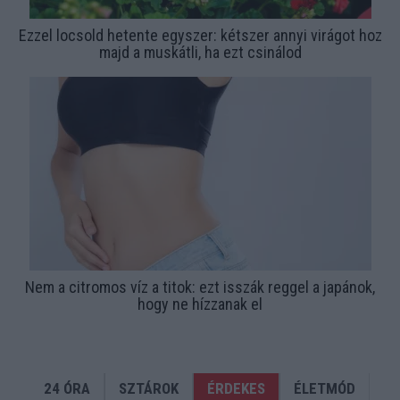
Ezzel locsold hetente egyszer: kétszer annyi virágot hoz
majd a muskátli, ha ezt csinálod
Nem a citromos víz a titok: ezt isszák reggel a japánok,
hogy ne hízzanak el
24 ÓRA
SZTÁROK
ÉRDEKES
ÉLETMÓD