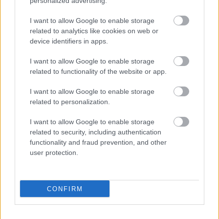
personalized advertising.
I want to allow Google to enable storage
related to analytics like cookies on web or
device identifiers in apps.
I want to allow Google to enable storage
Ezért párásodik be állandóan az ablak – egyszerűbb a
related to functionality of the website or app.
megoldás, mint gondolnád
I want to allow Google to enable storage
related to personalization.
I want to allow Google to enable storage
related to security, including authentication
functionality and fraud prevention, and other
user protection.
CONFIRM