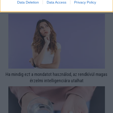
Nem ecettel és nem szódabikarbónával: ezzel lesz újra
Data Deletion
Data Access
Privacy Policy
csillogó a vízköves csap
Ha mindig ezt a mondatot használod, az rendkívül magas
érzelmi intelligenciára utalhat