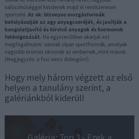
valószínűséggel kezdenek majd el rendszeresen
sportolni.
Az ok: bizonyos mozgásformák
befolyásolják az agy anyagcseréjét, és javítják a
hangulatjavító és hírvivő anyagok és hormonok
feldolgozását.
Ha egyszerűbben akarjuk ezt
megfogalmazni: vannak olyan sportformák, amelyek
nagyobb örömet okoznak az embernek, mint mások.
(Megjegyzés: a foci nincs dobogón!)
Hogy mely három végzett az első
helyen a tanulány szerint, a
galériánkból kiderül!
Galéria: Top 3 - Ezek a