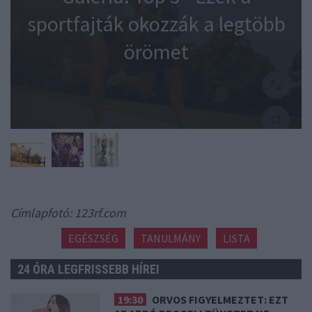
sportfajták okozzák a legtöbb
örömet
Címlapfotó: 123rf.com
EGÉSZSÉG
TANULMÁNY
LISTA
24 ÓRA LEGFRISSEBB HÍREI
19:30
ORVOS FIGYELMEZTET: EZT