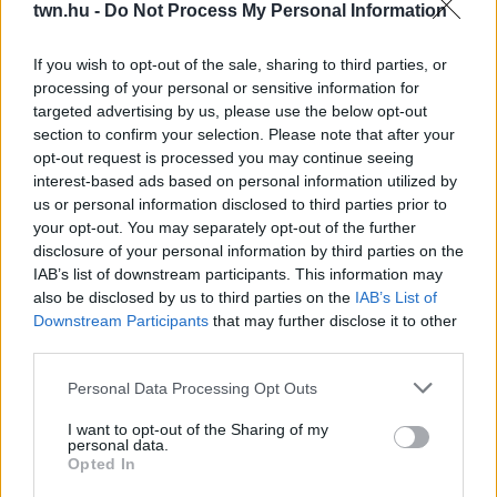
twn.hu -
Do Not Process My Personal Information
08. 02.
SOKAN ROSSZUL TÁROLJÁK A GYÓGYSZEREIKET –
EMIATT CSÖKKENHET A HATÁSUK
If you wish to opt-out of the sale, sharing to third parties, or
Érdemes odafigyelni rá
processing of your personal or sensitive information for
targeted advertising by us, please use the below opt-out
08. 01.
EGYRE TÖBB FIATALNÁL JELENTKEZIK EZ A
section to confirm your selection. Please note that after your
VITAMINHIÁNY – ILYEN JELEKRE FIGYELJ
opt-out request is processed you may continue seeing
Erre figyelj!
interest-based ads based on personal information utilized by
us or personal information disclosed to third parties prior to
07. 31.
NEM A CITROMSAV, AZ ECET VAGY A
your opt-out. You may separately opt-out of the further
SZÓDABIKARBÓNA A LEGERŐSEBB: EZT HASZNÁLJÁK A
disclosure of your personal information by third parties on the
SZÁLLODÁKBAN A VÍZKŐ ELLEN
IAB’s list of downstream participants. This information may
Ez a szer tényleg eltünteti a vízkövet
also be disclosed by us to third parties on the
IAB’s List of
07. 31.
HAGYD A SÓT: EGY CSIPET EBBŐL A FŐZŐVÍZBE,
Downstream Participants
that may further disclose it to other
ÉS SOKKAL FINOMABB LESZ A FŐTT KRUMPLI
third parties.
Titkos hozzávaló
Please note that this website/app uses one or more Google
Personal Data Processing Opt Outs
services and may gather and store information including but
24 ÓRA TOVÁBBI HÍREI
not limited to your visit or usage behaviour. You may click to
I want to opt-out of the Sharing of my
personal data.
grant or deny consent to Google and its third-party tags to
Opted In
24 óra
use your data for below specified purposes in below Google