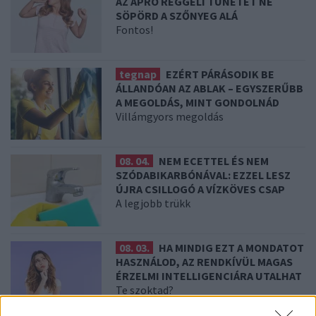
AZ APRÓ REGGELI TÜNETET NE
SÖPÖRD A SZŐNYEG ALÁ
Fontos!
tegnap
EZÉRT PÁRÁSODIK BE
ÁLLANDÓAN AZ ABLAK – EGYSZERŰBB
A MEGOLDÁS, MINT GONDOLNÁD
Villámgyors megoldás
08. 04.
NEM ECETTEL ÉS NEM
SZÓDABIKARBÓNÁVAL: EZZEL LESZ
ÚJRA CSILLOGÓ A VÍZKÖVES CSAP
A legjobb trükk
08. 03.
HA MINDIG EZT A MONDATOT
HASZNÁLOD, AZ RENDKÍVÜL MAGAS
ÉRZELMI INTELLIGENCIÁRA UTALHAT
Te szoktad?