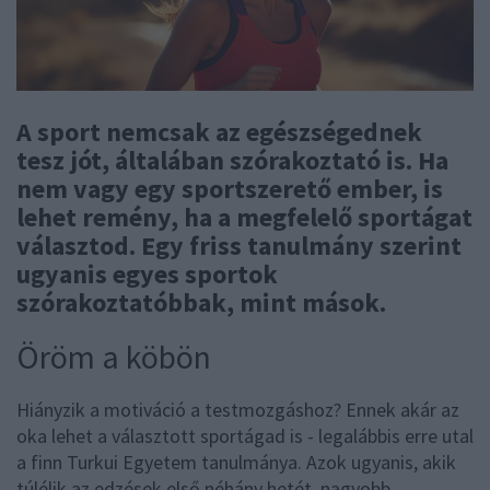
A sport nemcsak az egészségednek
tesz jót, általában szórakoztató is. Ha
nem vagy egy sportszerető ember, is
lehet remény, ha a megfelelő sportágat
választod. Egy friss tanulmány szerint
ugyanis egyes sportok
szórakoztatóbbak, mint mások.
Öröm a köbön
Hiányzik a motiváció a testmozgáshoz? Ennek akár az
oka lehet a választott sportágad is - legalábbis erre utal
a finn Turkui Egyetem tanulmánya. Azok ugyanis, akik
túlélik az edzések első néhány hetét, nagyobb