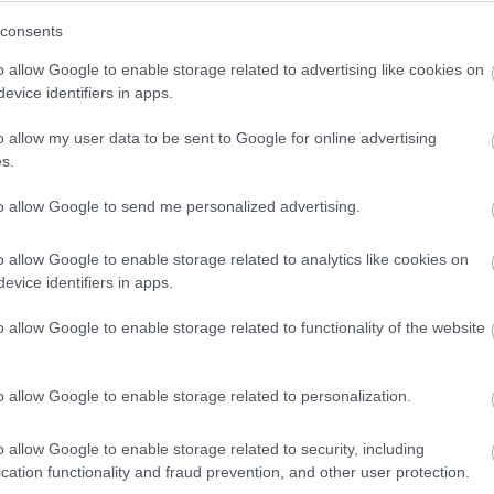
consents
o allow Google to enable storage related to advertising like cookies on
jában ül, és meglehetősen kábultan néz ki. Mielőtt
evice identifiers in apps.
 kicsit úgy néz ki, mint egy hajléktalan.
A
adlóra küldi az ügyfelét: „Szóval, kinek az ötlete
o allow my user data to be sent to Google for online advertising
an. „Ez inkább olyan 'azt csinálok, amit akarok' dolog
s.
ondja.
to allow Google to send me personalized advertising.
 rángatta el - hihetetlen, mi
o allow Google to enable storage related to analytics like cookies on
evice identifiers in apps.
o allow Google to enable storage related to functionality of the website
 folytatásért!
o allow Google to enable storage related to personalization.
RA
FODRÁSZ
o allow Google to enable storage related to security, including
cation functionality and fraud prevention, and other user protection.