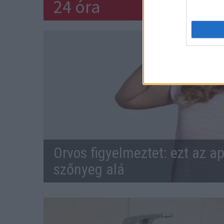
24 óra
Orvos figyelmeztet: ezt az ap
szőnyeg alá