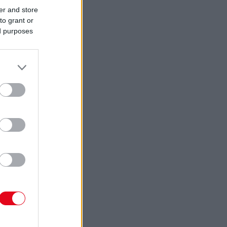
er and store
to grant or
ed purposes