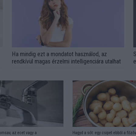
l
Ha mindig ezt a mondatot használod, az
S
rendkívül magas érzelmi intelligenciára utalhat
e
omsav, az ecet vagy a
Hagyd a sót: egy csipet ebből a főzőv