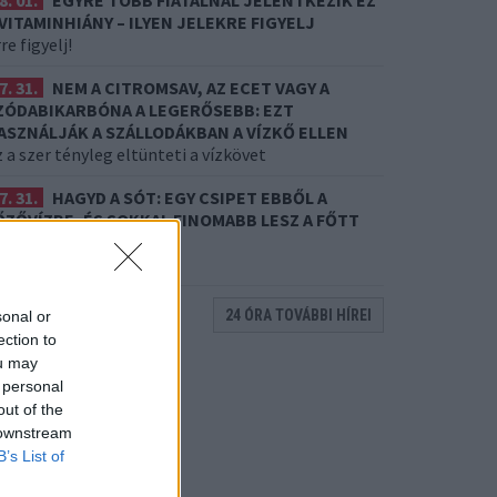
8. 01.
EGYRE TÖBB FIATALNÁL JELENTKEZIK EZ
 VITAMINHIÁNY – ILYEN JELEKRE FIGYELJ
re figyelj!
7. 31.
NEM A CITROMSAV, AZ ECET VAGY A
ZÓDABIKARBÓNA A LEGERŐSEBB: EZT
ASZNÁLJÁK A SZÁLLODÁKBAN A VÍZKŐ ELLEN
 a szer tényleg eltünteti a vízkövet
7. 31.
HAGYD A SÓT: EGY CSIPET EBBŐL A
ŐZŐVÍZBE, ÉS SOKKAL FINOMABB LESZ A FŐTT
RUMPLI
itkos hozzávaló
24 ÓRA TOVÁBBI HÍREI
sonal or
ection to
ou may
 personal
out of the
 downstream
B’s List of