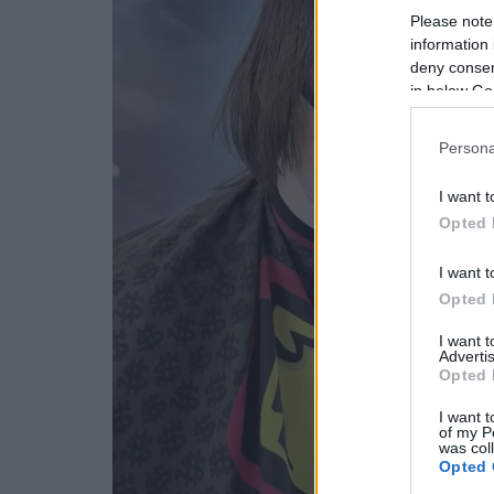
Please note
information 
deny consent
in below Go
Persona
I want t
Opted 
I want t
Opted 
I want 
Advertis
Opted 
I want t
of my P
was col
Opted 