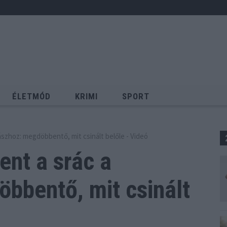
ÉLETMÓD
KRIMI
SPORT
Keresés
ászhoz: megdöbbentő, mit csinált belőle - Videó
ent a srác a
bbentő, mit csinált