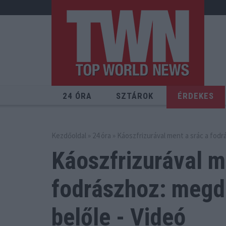
24 ÓRA
SZTÁROK
ÉRDEKES
Kezdőoldal
»
24 óra
» Káoszfrizurával ment a srác a fodr
Káoszfrizurával m
fodrászhoz:
megdö
belőle - Videó