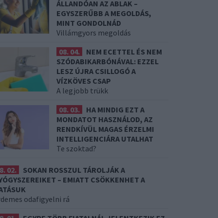
ÁLLANDÓAN AZ ABLAK –
EGYSZERŰBB A MEGOLDÁS,
MINT GONDOLNÁD
Villámgyors megoldás
08. 04.
NEM ECETTEL ÉS NEM
SZÓDABIKARBÓNÁVAL: EZZEL
LESZ ÚJRA CSILLOGÓ A
VÍZKÖVES CSAP
A legjobb trükk
08. 03.
HA MINDIG EZT A
MONDATOT HASZNÁLOD, AZ
RENDKÍVÜL MAGAS ÉRZELMI
INTELLIGENCIÁRA UTALHAT
Te szoktad?
8. 02.
SOKAN ROSSZUL TÁROLJÁK A
YÓGYSZEREIKET – EMIATT CSÖKKENHET A
ATÁSUK
rdemes odafigyelni rá