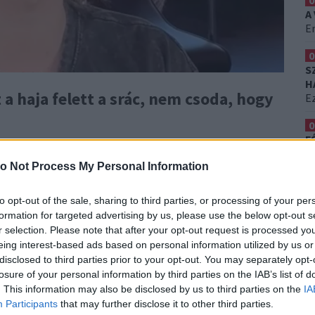
0
A
Er
0
S
H
 a haja felett a srác, nem csoda, hogy
Ez
0
F
tárfodrász székében egy fiatal fiú ül. Thai Nguyen egy
K
almát a haja felett.
A virginiai Richmondból
o Not Process My Personal Information
T
 a tinédzser tökéletes alapanyagot fog neki
to opt-out of the sale, sharing to third parties, or processing of your per
formation for targeted advertising by us, please use the below opt-out s
r selection. Please note that after your opt-out request is processed y
eing interest-based ads based on personal information utilized by us or
disclosed to third parties prior to your opt-out. You may separately opt-
losure of your personal information by third parties on the IAB’s list of
. This information may also be disclosed by us to third parties on the
IA
Participants
that may further disclose it to other third parties.