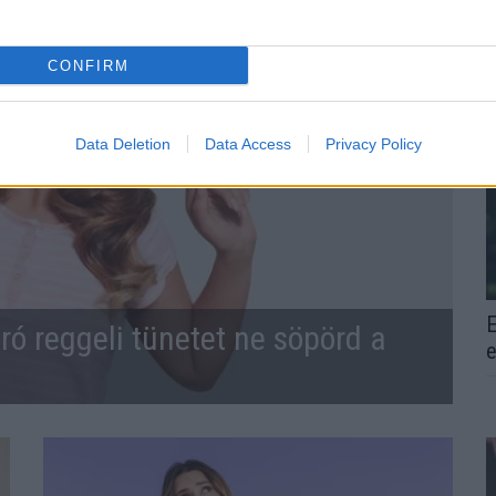
CONFIRM
Data Deletion
Data Access
Privacy Policy
E
ró reggeli tünetet ne söpörd a
e