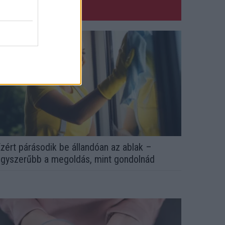
zért párásodik be állandóan az ablak –
gyszerűbb a megoldás, mint gondolnád