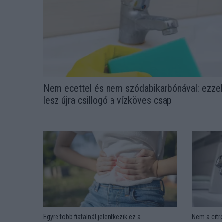
Nem ecettel és nem szódabikarbónával: ezze
lesz újra csillogó a vízköves csap
Egyre több fiatalnál jelentkezik ez a
Nem a citr