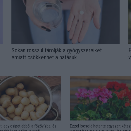
Sokan rosszul tárolják a gyógyszereiket –
E
emiatt csökkenhet a hatásuk
v
t: egy csipet ebből a főzővízbe, és
Ezzel locsold hetente egyszer: kétsz