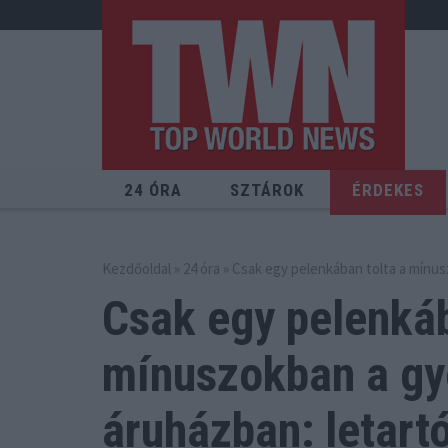
24 ÓRA
SZTÁROK
ÉRDEKES
Kezdőoldal
»
24 óra
» Csak egy pelenkában tolta a mínus
Csak egy pelenkáb
mínuszokban a gy
áruházban: letartó