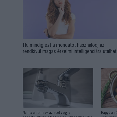
Ha mindig ezt a mondatot használod, az
rendkívül magas érzelmi intelligenciára utalhat
Nem a citromsav, az ecet vagy a
Hagyd a só