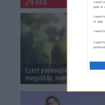
24 óra
I want t
web or d
I want t
or app.
I want t
I want t
authenti
Ezért párásodik be állandóa
megoldás, mint gondolnád