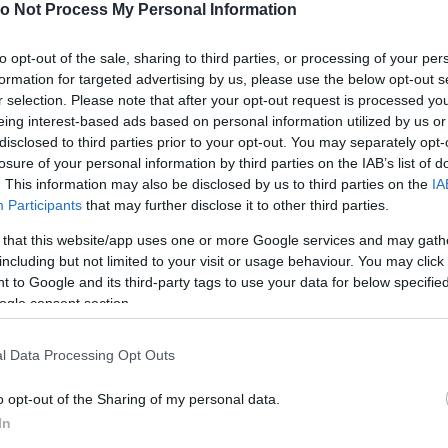
S
o Not Process My Personal Information
H
Ez
to opt-out of the sale, sharing to third parties, or processing of your per
0
formation for targeted advertising by us, please use the below opt-out s
inkább a telefonjátnyomkodta és egy
F
r selection. Please note that after your opt-out request is processed y
sfia majd megfagy. Az alkalmazottak
K
eing interest-based ads based on personal information utilized by us or
T
disclosed to third parties prior to your opt-out. You may separately opt-
losure of your personal information by third parties on the IAB’s list of
0
ssissippi állam egyik Walmartjában, amikor a kinti
. This information may also be disclosed by us to third parties on the
IA
K
Participants
that may further disclose it to other third parties.
ekével ment vásárolni. A Kambria Gabrielle Darby
H
market előtti parkolóban - írja
a Daily Mail.
A
Et
 that this website/app uses one or more Google services and may gath
k
nt a kisfia, akit egy bevásárlókocsiban tolt,
including but not limited to your visit or usage behaviour. You may click 
 másik vásárló megszánta és valami melegebbet is
 to Google and its third-party tags to use your data for below specifi
ogle consent section.
eket, a 26 éves anya csak állt és a telefonját
l Data Processing Opt Outs
o opt-out of the Sharing of my personal data.
In
er seeing her child clothed in nothing but a diaper