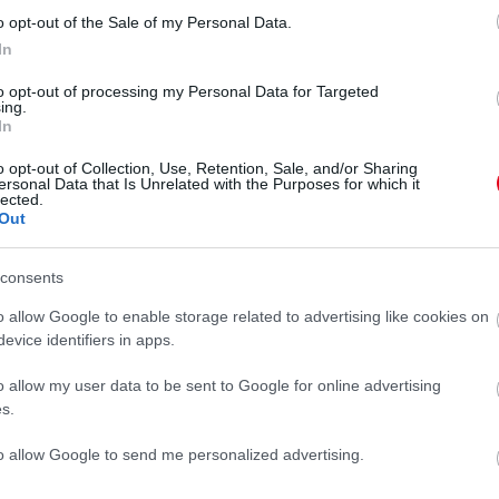
o opt-out of the Sale of my Personal Data.
In
is 'fired for intervening'
to opt-out of processing my Personal Data for Targeted
ing.
'Mother'
In
o opt-out of Collection, Use, Retention, Sale, and/or Sharing
ersonal Data that Is Unrelated with the Purposes for which it
lected.
5, 2024
Out
döbentő esetet, az anya közben folytatta a vásárlást.
consents
is kiderült, az adott napon mínusz 6 fok volt.
A
o allow Google to enable storage related to advertising like cookies on
ig eljárás indult.
evice identifiers in apps.
o allow my user data to be sent to Google for online advertising
s.
ETARTÓZTATÁS
GYEREK
to allow Google to send me personalized advertising.