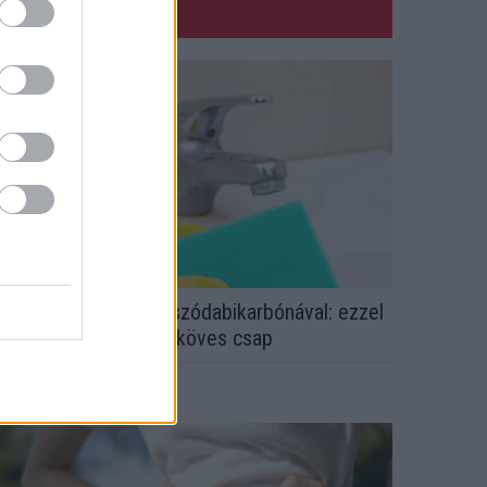
em ecettel és nem szódabikarbónával: ezzel
esz újra csillogó a vízköves csap