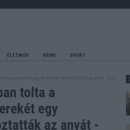
ÉLETMÓD
KRIMI
SPORT
Keresés
zokban a gyerekét egy áruházban: letartóztatták az anyát - Fotó
an tolta a
erekét
egy
ztatták az anyát -