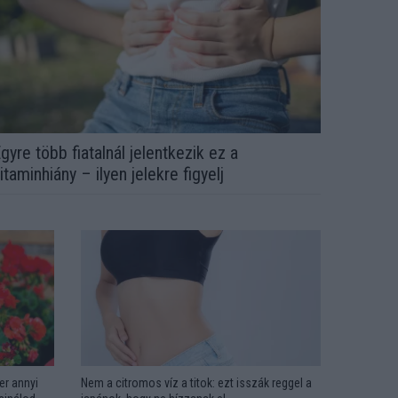
gyre több fiatalnál jelentkezik ez a
itaminhiány – ilyen jelekre figyelj
er annyi
Nem a citromos víz a titok: ezt isszák reggel a