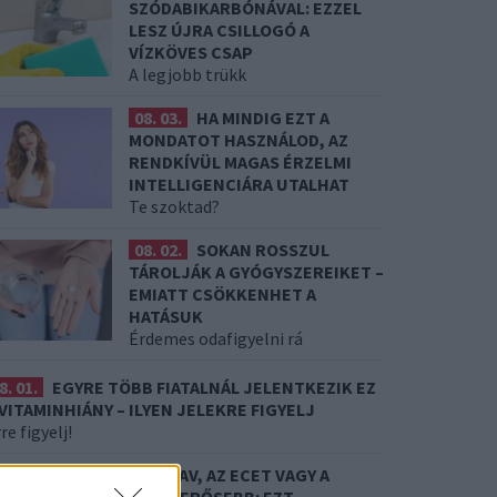
SZÓDABIKARBÓNÁVAL: EZZEL
LESZ ÚJRA CSILLOGÓ A
VÍZKÖVES CSAP
A legjobb trükk
08. 03.
HA MINDIG EZT A
MONDATOT HASZNÁLOD, AZ
RENDKÍVÜL MAGAS ÉRZELMI
INTELLIGENCIÁRA UTALHAT
Te szoktad?
08. 02.
SOKAN ROSSZUL
TÁROLJÁK A GYÓGYSZEREIKET –
EMIATT CSÖKKENHET A
HATÁSUK
Érdemes odafigyelni rá
8. 01.
EGYRE TÖBB FIATALNÁL JELENTKEZIK EZ
 VITAMINHIÁNY – ILYEN JELEKRE FIGYELJ
re figyelj!
7. 31.
NEM A CITROMSAV, AZ ECET VAGY A