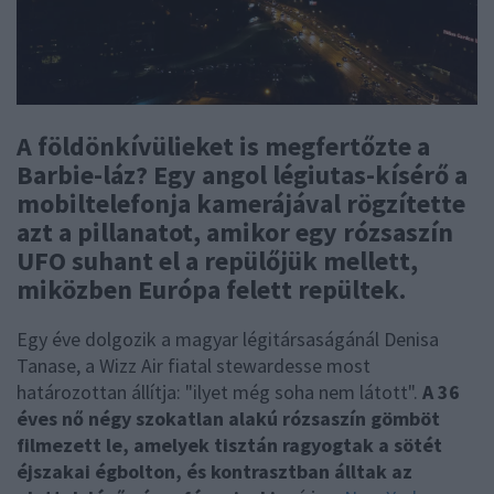
A földönkívülieket is megfertőzte a
Barbie-láz? Egy angol légiutas-kísérő a
mobiltelefonja kamerájával rögzítette
azt a pillanatot, amikor egy rózsaszín
UFO suhant el a repülőjük mellett,
miközben Európa felett repültek.
Egy éve dolgozik a magyar légitársaságánál Denisa
Tanase, a Wizz Air fiatal stewardesse most
határozottan állítja: "ilyet még soha nem látott".
A 36
éves nő négy szokatlan alakú rózsaszín gömböt
filmezett le, amelyek tisztán ragyogtak a sötét
éjszakai égbolton, és kontrasztban álltak az