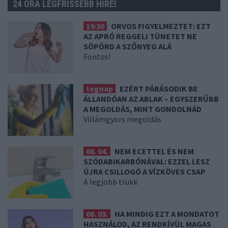
24 ÓRA LEGFRISSEBB HÍREI
19:30
ORVOS FIGYELMEZTET: EZT
AZ APRÓ REGGELI TÜNETET NE
SÖPÖRD A SZŐNYEG ALÁ
Fontos!
tegnap
EZÉRT PÁRÁSODIK BE
ÁLLANDÓAN AZ ABLAK – EGYSZERŰBB
A MEGOLDÁS, MINT GONDOLNÁD
Villámgyors megoldás
08. 04.
NEM ECETTEL ÉS NEM
SZÓDABIKARBÓNÁVAL: EZZEL LESZ
ÚJRA CSILLOGÓ A VÍZKÖVES CSAP
A legjobb trükk
08. 03.
HA MINDIG EZT A MONDATOT
HASZNÁLOD, AZ RENDKÍVÜL MAGAS