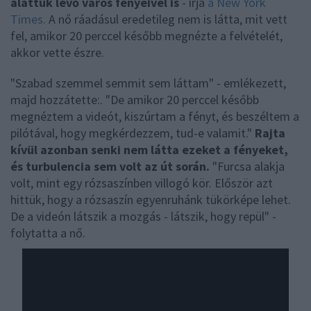
alattuk lévő város fényeivel is
- írja
a New York
Times.
A nő ráadásul eredetileg nem is látta, mit vett
fel, amikor 20 perccel később megnézte a felvételét,
akkor vette észre.
"Szabad szemmel semmit sem láttam" - emlékezett,
majd hozzátette:. "De amikor 20 perccel később
megnéztem a videót, kiszúrtam a fényt, és beszéltem a
pilótával, hogy megkérdezzem, tud-e valamit."
Rajta
kívül azonban senki nem látta ezeket a fényeket,
és turbulencia sem volt az út során.
"Furcsa alakja
volt, mint egy rózsaszínben villogó kör. Először azt
hittük, hogy a rózsaszín egyenruhánk tükörképe lehet.
De a videón látszik a mozgás - látszik, hogy repül" -
folytatta a nő.