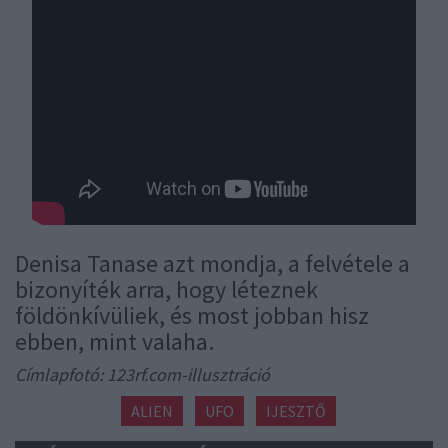
Denisa Tanase azt mondja, a felvétele a
bizonyíték arra, hogy léteznek
földönkívüliek, és most jobban hisz
ebben, mint valaha.
Címlapfotó: 123rf.com-illusztráció
ALIEN
UFO
IJESZTŐ