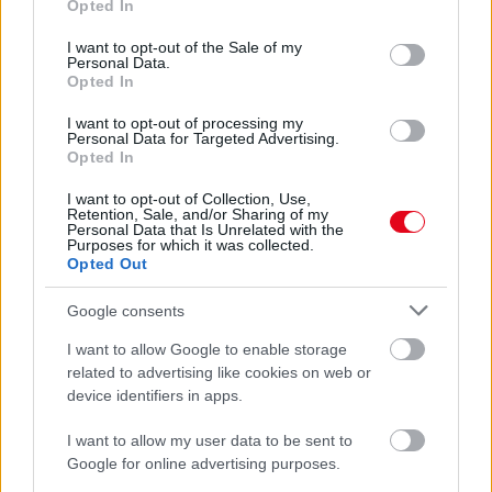
Opted In
use your data for below specified purposes in below Google
consent section.
24 óra
I want to opt-out of the Sale of my
Personal Data.
Opted In
I want to opt-out of processing my
Personal Data for Targeted Advertising.
Opted In
I want to opt-out of Collection, Use,
Retention, Sale, and/or Sharing of my
Personal Data that Is Unrelated with the
Purposes for which it was collected.
Opted Out
Google consents
I want to allow Google to enable storage
related to advertising like cookies on web or
Orvos figyelmeztet: ezt az apró reggeli tünetet ne
device identifiers in apps.
söpörd a szőnyeg alá
I want to allow my user data to be sent to
Google for online advertising purposes.