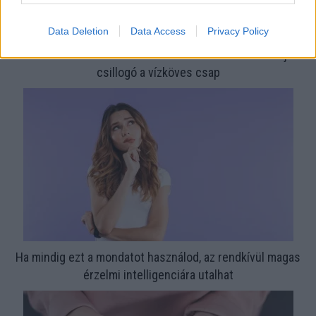
Data Deletion
Data Access
Privacy Policy
Nem ecettel és nem szódabikarbónával: ezzel lesz újra
csillogó a vízköves csap
Ha mindig ezt a mondatot használod, az rendkívül magas
érzelmi intelligenciára utalhat