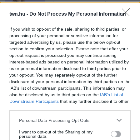
ÉRZELMI INTELLIGENCIÁRA UTALHAT
Te szoktad?
twn.hu -
Do Not Process My Personal Information
If you wish to opt-out of the sale, sharing to third parties, or
08. 02.
SOKAN ROSSZUL TÁROLJÁK A GYÓGYSZEREIKET –
processing of your personal or sensitive information for
EMIATT CSÖKKENHET A HATÁSUK
targeted advertising by us, please use the below opt-out
Érdemes odafigyelni rá
section to confirm your selection. Please note that after your
opt-out request is processed you may continue seeing
08. 01.
EGYRE TÖBB FIATALNÁL JELENTKEZIK EZ A
VITAMINHIÁNY – ILYEN JELEKRE FIGYELJ
interest-based ads based on personal information utilized by
Erre figyelj!
us or personal information disclosed to third parties prior to
your opt-out. You may separately opt-out of the further
07. 31.
NEM A CITROMSAV, AZ ECET VAGY A
disclosure of your personal information by third parties on the
SZÓDABIKARBÓNA A LEGERŐSEBB: EZT HASZNÁLJÁK A
IAB’s list of downstream participants. This information may
SZÁLLODÁKBAN A VÍZKŐ ELLEN
also be disclosed by us to third parties on the
IAB’s List of
Ez a szer tényleg eltünteti a vízkövet
Downstream Participants
that may further disclose it to other
third parties.
07. 31.
HAGYD A SÓT: EGY CSIPET EBBŐL A FŐZŐVÍZBE,
ÉS SOKKAL FINOMABB LESZ A FŐTT KRUMPLI
Please note that this website/app uses one or more Google
Personal Data Processing Opt Outs
Titkos hozzávaló
services and may gather and store information including but
not limited to your visit or usage behaviour. You may click to
I want to opt-out of the Sharing of my
personal data.
grant or deny consent to Google and its third-party tags to
24 ÓRA TOVÁBBI HÍREI