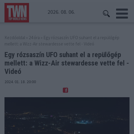
2026. 08. 06.
Kezdőoldal
»
24 óra
» Egy rózsaszín UFO suhant el a repülőgép
mellett: a Wizz-Air stewardesse vette fel - Videó
Egy rózsaszín UFO suhant el a repülőgép
mellett:
a Wizz-Air stewardesse vette fel -
Videó
2024. 01. 18. 20:00