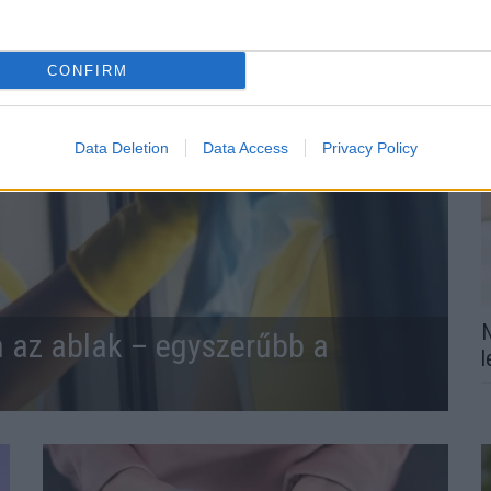
CONFIRM
Data Deletion
Data Access
Privacy Policy
N
n az ablak – egyszerűbb a
l