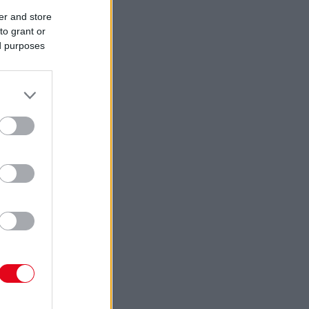
er and store
to grant or
ed purposes