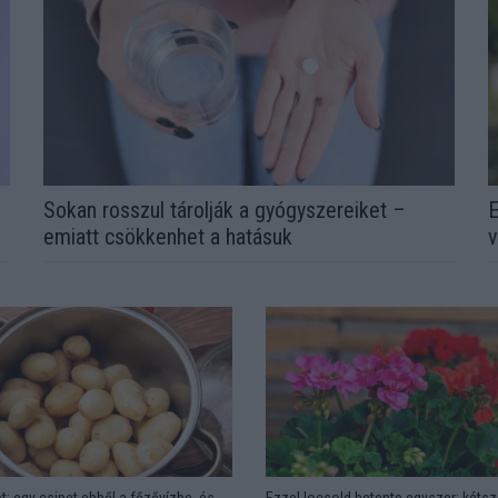
Sokan rosszul tárolják a gyógyszereiket –
E
emiatt csökkenhet a hatásuk
v
t: egy csipet ebből a főzővízbe, és
Ezzel locsold hetente egyszer: kétsz