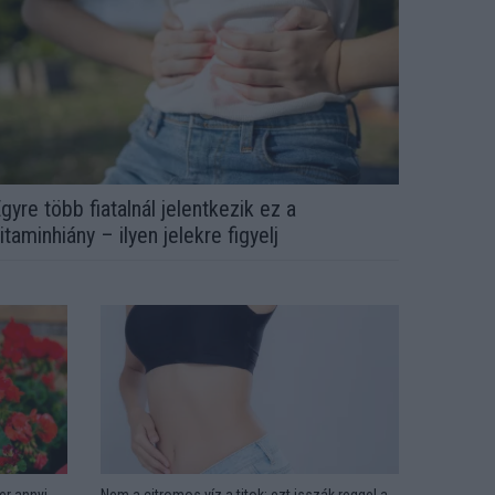
gyre több fiatalnál jelentkezik ez a
itaminhiány – ilyen jelekre figyelj
er annyi
Nem a citromos víz a titok: ezt isszák reggel a