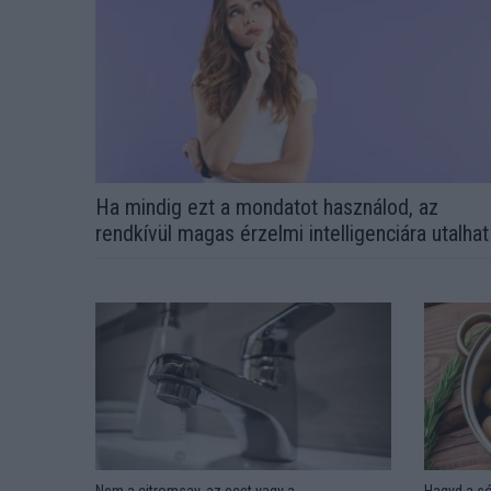
Ha mindig ezt a mondatot használod, az
rendkívül magas érzelmi intelligenciára utalhat
Nem a citromsav, az ecet vagy a
Hagyd a só