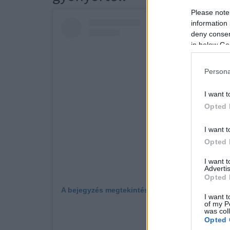
Please note
information 
deny consent
in below Go
Persona
I want t
Opted 
I want t
Opted 
I want 
Advertis
Opted 
A bejegyzés megtekintése az Instagramon
I want t
of my P
was col
Opted 