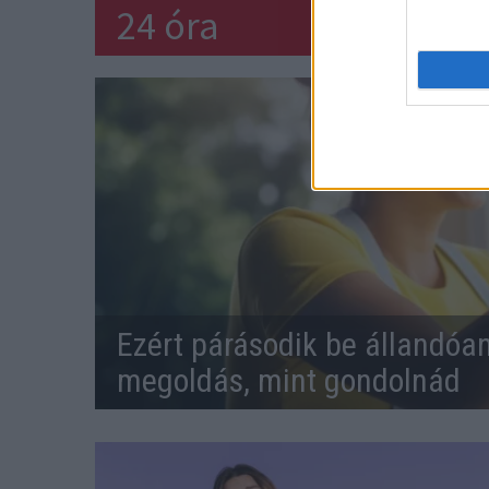
24 óra
Ezért párásodik be állandóa
megoldás, mint gondolnád