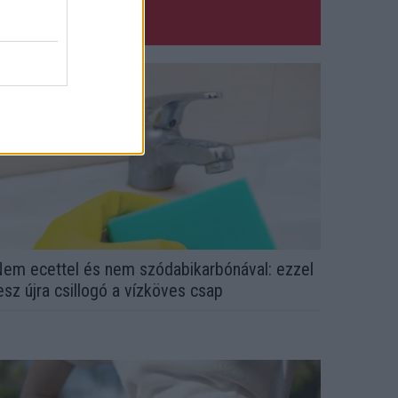
em ecettel és nem szódabikarbónával: ezzel
esz újra csillogó a vízköves csap