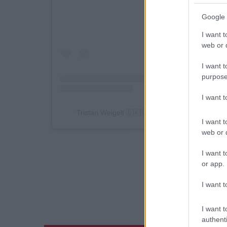
Google 
I want t
web or d
I want t
purpose
I want 
Tristan Weigelt 🇩🇰🇺🇸 (@tristan_weigelt) ál
I want t
web or d
I want t
or app.
Lapozz a
I want t
TETK
I want t
authenti