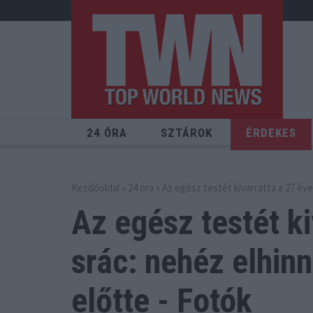
24 ÓRA
SZTÁROK
ÉRDEKES
Kezdőoldal
»
24 óra
» Az egész testét kivarratta a 27 éve
Az egész testét ki
srác: nehéz
elhinn
előtte - Fotók