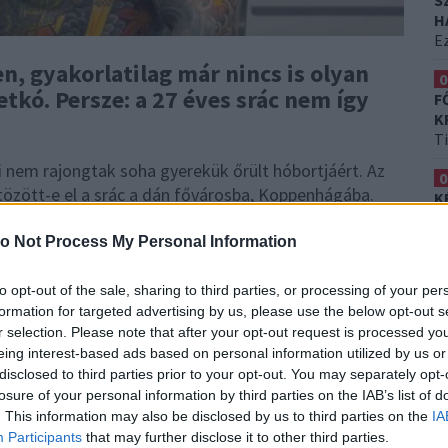
S
H
Ez
n, gyakorlatilag már nincs is olyan
0
etkó. Persze: a 27 éves srác nem így
F
K
T
i nem rajongtak soha gyerekük őrült hóbortjáért. Az
0
tözött-e el a srác a dán fővárosba, Koppenhágába.
K
atilag teljesen ki van varrva.
Saját bevallása szerint
H
Et
att, és eddig több mint 40 ezer eurót, azaz 15
o Not Process My Personal Information
k
még érintetlen, az a tenyere és a fülének egy része.
arrva. Megismételjük: mindene. Ennek ellenére nemrég
to opt-out of the sale, sharing to third parties, or processing of your per
formation for targeted advertising by us, please use the below opt-out s
 jönnek be neki.
r selection. Please note that after your opt-out request is processed y
eing interest-based ads based on personal information utilized by us or
ott meg, amin megmutatta
disclosed to third parties prior to your opt-out. You may separately opt-
losure of your personal information by third parties on the IAB’s list of
ők el vannak képedve a
. This information may also be disclosed by us to third parties on the
IA
Participants
that may further disclose it to other third parties.