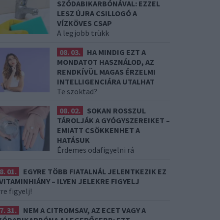
SZÓDABIKARBÓNÁVAL: EZZEL
LESZ ÚJRA CSILLOGÓ A
VÍZKÖVES CSAP
A legjobb trükk
08. 03.
HA MINDIG EZT A
MONDATOT HASZNÁLOD, AZ
RENDKÍVÜL MAGAS ÉRZELMI
INTELLIGENCIÁRA UTALHAT
Te szoktad?
08. 02.
SOKAN ROSSZUL
TÁROLJÁK A GYÓGYSZEREIKET –
EMIATT CSÖKKENHET A
HATÁSUK
Érdemes odafigyelni rá
8. 01.
EGYRE TÖBB FIATALNÁL JELENTKEZIK EZ
 VITAMINHIÁNY – ILYEN JELEKRE FIGYELJ
re figyelj!
7. 31.
NEM A CITROMSAV, AZ ECET VAGY A