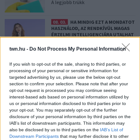
A legjobb trükk
08. 03.
HA MINDIG EZT A MONDATOT
HASZNÁLOD, AZ RENDKÍVÜL MAGAS
ÉRZELMI INTELLIGENCIÁRA UTALHAT
Te szoktad?
twn.hu -
Do Not Process My Personal Information
08. 02.
SOKAN ROSSZUL TÁROLJÁK
If you wish to opt-out of the sale, sharing to third parties, or
A GYÓGYSZEREIKET – EMIATT
processing of your personal or sensitive information for
CSÖKKENHET A HATÁSUK
targeted advertising by us, please use the below opt-out
Érdemes odafigyelni rá
section to confirm your selection. Please note that after your
opt-out request is processed you may continue seeing
interest-based ads based on personal information utilized by
08. 01.
EGYRE TÖBB FIATALNÁL JELENTKEZIK EZ A
us or personal information disclosed to third parties prior to
VITAMINHIÁNY – ILYEN JELEKRE FIGYELJ
your opt-out. You may separately opt-out of the further
Erre figyelj!
disclosure of your personal information by third parties on the
IAB’s list of downstream participants. This information may
07. 31.
NEM A CITROMSAV, AZ ECET VAGY A
also be disclosed by us to third parties on the
IAB’s List of
SZÓDABIKARBÓNA A LEGERŐSEBB: EZT HASZNÁLJÁK A
Downstream Participants
that may further disclose it to other
SZÁLLODÁKBAN A VÍZKŐ ELLEN