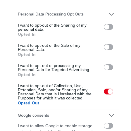
third parties.
Ez a szer tényleg eltünteti a vízkövet
Please note that this website/app uses one or more Google
Personal Data Processing Opt Outs
07. 31.
HAGYD A SÓT: EGY CSIPET EBBŐL A FŐZŐVÍZBE,
services and may gather and store information including but
ÉS SOKKAL FINOMABB LESZ A FŐTT KRUMPLI
not limited to your visit or usage behaviour. You may click to
I want to opt-out of the Sharing of my
Titkos hozzávaló
personal data.
grant or deny consent to Google and its third-party tags to
Opted In
use your data for below specified purposes in below Google
07. 31.
EZZEL LOCSOLD HETENTE EGYSZER: KÉTSZER
ANNYI VIRÁGOT HOZ MAJD A MUSKÁTLI, HA EZT CSINÁLOD
consent section.
I want to opt-out of the Sale of my
Ettől lesz a tiéd a leggyönyörűbb muskátli a környéken
Personal Data.
Opted In
24 ÓRA TOVÁBBI HÍREI
I want to opt-out of processing my
Personal Data for Targeted Advertising.
Opted In
24 óra
I want to opt-out of Collection, Use,
Retention, Sale, and/or Sharing of my
Personal Data that Is Unrelated with the
Purposes for which it was collected.
Opted Out
Google consents
I want to allow Google to enable storage