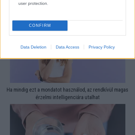
újra csillogó a vízköves csap
user protection.
CONFIRM
Data Deletion
Data Access
Privacy Policy
Ha mindig ezt a mondatot használod, az rendkívül magas
érzelmi intelligenciára utalhat