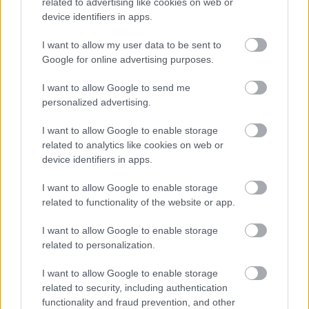
related to advertising like cookies on web or
device identifiers in apps.
I want to allow my user data to be sent to
Google for online advertising purposes.
Ezért párásodik be állandóan az ablak – egyszerűbb a
I want to allow Google to send me
megoldás, mint gondolnád
personalized advertising.
I want to allow Google to enable storage
related to analytics like cookies on web or
device identifiers in apps.
I want to allow Google to enable storage
related to functionality of the website or app.
I want to allow Google to enable storage
related to personalization.
I want to allow Google to enable storage
related to security, including authentication
Nem ecettel és nem szódabikarbónával: ezzel lesz
functionality and fraud prevention, and other