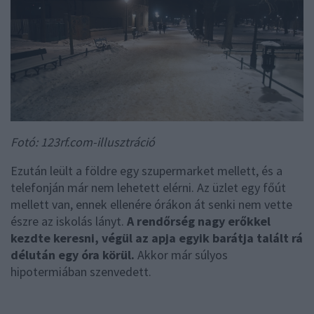
Fotó: 123rf.com-illusztráció
Ezután leült a földre egy szupermarket mellett, és a
telefonján már nem lehetett elérni. Az üzlet egy főút
mellett van, ennek ellenére órákon át senki nem vette
észre az iskolás lányt.
A rendőrség nagy erőkkel
kezdte keresni, végül az apja egyik barátja talált rá
délután egy óra körül.
Akkor már súlyos
hipotermiában szenvedett.