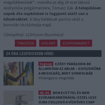
megdöbbentünk" - mondta az alig 20 ezer lakosú
Andrychów polgármestere, Tomasz Zak.
A településen
napok óta napközben is fagypont alatt van a
hőmérséklet.
A lány halálának pontos okát a
boncolás tisztázhatja majd.
Címlapfotó: 123rf.com-illusztráció
TRAGÉDIA
KISLÁNY
SZUPERMARKET
24 ÓRA LEGFRISSEBB HÍREI
tegnap
EZÉRT PÁRÁSODIK BE
ÁLLANDÓAN AZ ABLAK – EGYSZERŰBB
A MEGOLDÁS, MINT GONDOLNÁD
Villámgyors megoldás
08. 04.
NEM ECETTEL ÉS NEM
SZÓDABIKARBÓNÁVAL: EZZEL LESZ
ÚJRA CSILLOGÓ A VÍZKÖVES CSAP