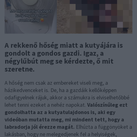
A rekkenő hőség miatt a kutyájára is
gondolt a gondos gazdi. Igaz, a
négylűbút meg se kérdezte, ő mit
szeretne.
A hőség nem csak az embereket viseli meg, a
házikedvenceket is. De, ha a gazdáik kellőképpen
odafigyelnek rájuk, akkor a számukra is elviselhetőbbé
lehet tenni ezeket a nehéz napokat.
Valószínűleg ezt
gondolhatta az a kutyatulajdonos is, aki egy
videóban mutatta meg, mi mindent tett, hogy a
labradorja jól érezze magát.
Elhúzta a függönyöket a
lakásban, hogy ne melegedjenek fel a helyiségek,