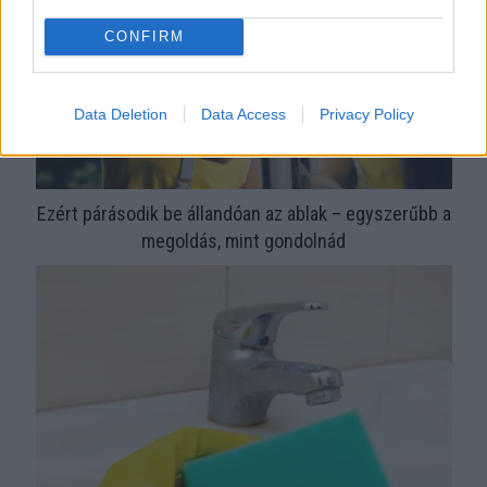
CONFIRM
Data Deletion
Data Access
Privacy Policy
Ezért párásodik be állandóan az ablak – egyszerűbb a
megoldás, mint gondolnád