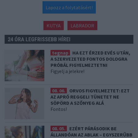
Lapozz a folytatásért!
KUTYA
LABRADOR
24 ÓRA LEGFRISSEBB HÍREI
tegnap
HA EZT ÉRZED EVÉS UTÁN,
A SZERVEZETED FONTOS DOLOGRA
PRÓBÁL FIGYELMEZTETNI
Figyelj a jelekre!
08. 06.
ORVOS FIGYELMEZTET: EZT
AZ APRÓ REGGELI TÜNETET NE
SÖPÖRD A SZŐNYEG ALÁ
Fontos!
08. 05.
EZÉRT PÁRÁSODIK BE
ÁLLANDÓAN AZ ABLAK – EGYSZERŰBB