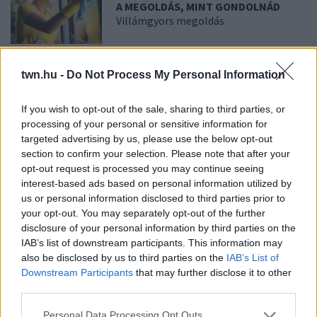
A MEGOLDÁS, MINT GONDOLNÁD
Villámgyors megoldás
08. 04.
NEM ECETTEL ÉS NEM
twn.hu -
Do Not Process My Personal Information
SZÓDABIKARBÓNÁVAL: EZZEL LESZ
ÚJRA CSILLOGÓ A VÍZKÖVES CSAP
A legjobb trükk
If you wish to opt-out of the sale, sharing to third parties, or
processing of your personal or sensitive information for
targeted advertising by us, please use the below opt-out
section to confirm your selection. Please note that after your
08. 03.
HA MINDIG EZT A MONDATOT HASZNÁLOD, AZ
opt-out request is processed you may continue seeing
RENDKÍVÜL MAGAS ÉRZELMI INTELLIGENCIÁRA UTALHAT
Te szoktad?
interest-based ads based on personal information utilized by
us or personal information disclosed to third parties prior to
08. 02.
SOKAN ROSSZUL TÁROLJÁK A GYÓGYSZEREIKET –
your opt-out. You may separately opt-out of the further
EMIATT CSÖKKENHET A HATÁSUK
disclosure of your personal information by third parties on the
Érdemes odafigyelni rá
IAB’s list of downstream participants. This information may
also be disclosed by us to third parties on the
IAB’s List of
08. 01.
EGYRE TÖBB FIATALNÁL JELENTKEZIK EZ A
Downstream Participants
that may further disclose it to other
VITAMINHIÁNY – ILYEN JELEKRE FIGYELJ
third parties.
Erre figyelj!
Please note that this website/app uses one or more Google
Personal Data Processing Opt Outs