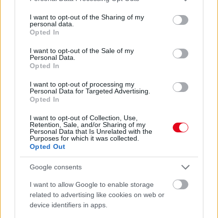
07. 31.
NEM A CITROMSAV, AZ ECET VAGY A
services and may gather and store information including but
SZÓDABIKARBÓNA A LEGERŐSEBB: EZT HASZNÁLJÁK A
not limited to your visit or usage behaviour. You may click to
I want to opt-out of the Sharing of my
SZÁLLODÁKBAN A VÍZKŐ ELLEN
personal data.
grant or deny consent to Google and its third-party tags to
Opted In
Ez a szer tényleg eltünteti a vízkövet
use your data for below specified purposes in below Google
consent section.
I want to opt-out of the Sale of my
24 ÓRA TOVÁBBI HÍREI
Personal Data.
Opted In
24 óra
I want to opt-out of processing my
Personal Data for Targeted Advertising.
Opted In
I want to opt-out of Collection, Use,
Retention, Sale, and/or Sharing of my
Personal Data that Is Unrelated with the
Purposes for which it was collected.
Opted Out
Google consents
I want to allow Google to enable storage
related to advertising like cookies on web or
device identifiers in apps.