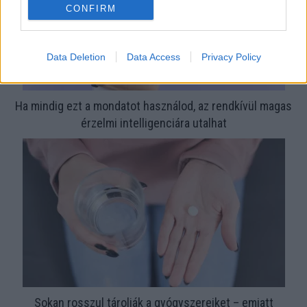
CONFIRM
Data Deletion
Data Access
Privacy Policy
Ha mindig ezt a mondatot használod, az rendkívül magas
érzelmi intelligenciára utalhat
Sokan rosszul tárolják a gyógyszereiket – emiatt