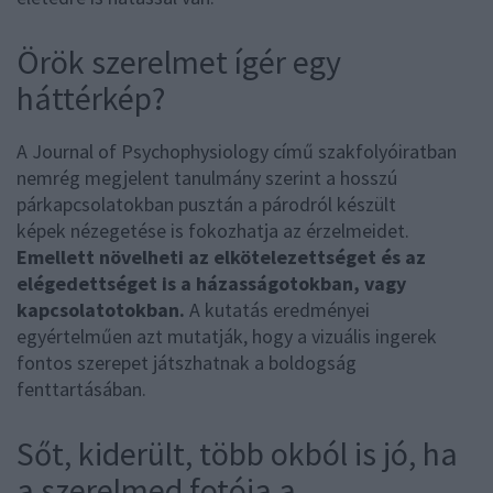
Örök szerelmet ígér egy
háttérkép?
A Journal of Psychophysiology című szakfolyóiratban
nemrég megjelent tanulmány szerint a hosszú
párkapcsolatokban pusztán a párodról készült
képek nézegetése is fokozhatja az érzelmeidet.
Emellett növelheti az elkötelezettséget és az
elégedettséget is a házasságotokban, vagy
kapcsolatotokban.
A kutatás eredményei
egyértelműen azt mutatják, hogy a vizuális ingerek
fontos szerepet játszhatnak a boldogság
fenttartásában.
Sőt, kiderült, több okból is jó, ha
a szerelmed fotója a