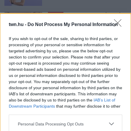
08. 02.
SOKAN ROSSZUL TÁROLJÁK
A GYÓGYSZEREIKET – EMIATT
twn.hu -
Do Not Process My Personal Information
CSÖKKENHET A HATÁSUK
Érdemes odafigyelni rá
If you wish to opt-out of the sale, sharing to third parties, or
processing of your personal or sensitive information for
targeted advertising by us, please use the below opt-out
08. 01.
EGYRE TÖBB FIATALNÁL JELENTKEZIK EZ A
section to confirm your selection. Please note that after your
VITAMINHIÁNY – ILYEN JELEKRE FIGYELJ
Erre figyelj!
opt-out request is processed you may continue seeing
interest-based ads based on personal information utilized by
07. 31.
NEM A CITROMSAV, AZ ECET VAGY A
us or personal information disclosed to third parties prior to
SZÓDABIKARBÓNA A LEGERŐSEBB: EZT HASZNÁLJÁK A
your opt-out. You may separately opt-out of the further
SZÁLLODÁKBAN A VÍZKŐ ELLEN
disclosure of your personal information by third parties on the
Ez a szer tényleg eltünteti a vízkövet
IAB’s list of downstream participants. This information may
also be disclosed by us to third parties on the
IAB’s List of
07. 31.
HAGYD A SÓT: EGY CSIPET EBBŐL A FŐZŐVÍZBE,
Downstream Participants
that may further disclose it to other
ÉS SOKKAL FINOMABB LESZ A FŐTT KRUMPLI
third parties.
Titkos hozzávaló
Please note that this website/app uses one or more Google
Personal Data Processing Opt Outs
07. 31.
EZZEL LOCSOLD HETENTE EGYSZER: KÉTSZER
services and may gather and store information including but