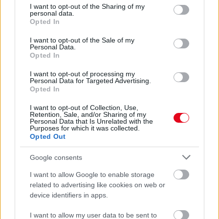
ANNYI VIRÁGOT HOZ MAJD A MUSKÁTLI, HA EZT CSINÁLOD
not limited to your visit or usage behaviour. You may click to
I want to opt-out of the Sharing of my
Ettől lesz a tiéd a leggyönyörűbb muskátli a környéken
personal data.
grant or deny consent to Google and its third-party tags to
Opted In
use your data for below specified purposes in below Google
24 ÓRA TOVÁBBI HÍREI
consent section.
I want to opt-out of the Sale of my
Personal Data.
Opted In
24 óra
I want to opt-out of processing my
Personal Data for Targeted Advertising.
Opted In
I want to opt-out of Collection, Use,
Retention, Sale, and/or Sharing of my
Personal Data that Is Unrelated with the
Purposes for which it was collected.
Opted Out
Google consents
I want to allow Google to enable storage
related to advertising like cookies on web or
device identifiers in apps.
Ezért párásodik be állandóan az ablak – egyszerűbb a
I want to allow my user data to be sent to