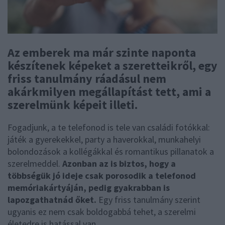
Az emberek ma már szinte naponta
készítenek képeket a szeretteikről, egy
friss tanulmány ráadásul nem
akárkmilyen megállapítást tett, ami a
szerelmünk képeit illeti.
Fogadjunk, a te telefonod is tele van családi fotókkal:
játék a gyerekekkel, party a haverokkal, munkahelyi
bolondozások a kollégákkal és romantikus pillanatok a
szerelmeddel.
Azonban az is biztos, hogy a
többségük jó ideje csak porosodik a telefonod
memóriakártyáján, pedig gyakrabban is
lapozgathatnád őket.
Egy friss tanulmány szerint
ugyanis ez nem csak boldogabbá tehet, a szerelmi
életedre is hatással van.