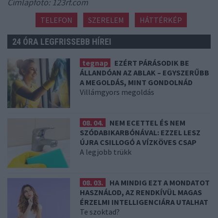
Címlapfotó: 123rf.com
TELEFON
SZERELEM
HÁTTÉRKÉP
24 ÓRA LEGFRISSEBB HÍREI
tegnap
EZÉRT PÁRÁSODIK BE
ÁLLANDÓAN AZ ABLAK – EGYSZERŰBB
A MEGOLDÁS, MINT GONDOLNÁD
Villámgyors megoldás
08. 04.
NEM ECETTEL ÉS NEM
SZÓDABIKARBÓNÁVAL: EZZEL LESZ
ÚJRA CSILLOGÓ A VÍZKÖVES CSAP
A legjobb trükk
08. 03.
HA MINDIG EZT A MONDATOT
HASZNÁLOD, AZ RENDKÍVÜL MAGAS
ÉRZELMI INTELLIGENCIÁRA UTALHAT
Te szoktad?