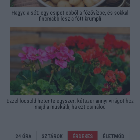
Hagyd a sót: egy csipet ebből a főzővízbe, és sokkal
finomabb lesz a főtt krumpli
Ezzel locsold hetente egyszer: kétszer annyi virágot hoz
majd a muskátli, ha ezt csinálod
24 ÓRA
SZTÁROK
ÉRDEKES
ÉLETMÓD