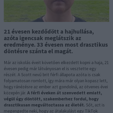
21 évesen kezdődött a hajhullása,
azóta igencsak meglátszik az
eredménye. 33 évesen most drasztikus
döntésre szánta el magát.
Már az iskolás éveit követően elkezdett kopni a haja, 21
évesen pedig már látványosan el is vesztette egy
részét. A Scott nevű brit férfi állapota azóta is csak
folyamatosan romlott, így mára már olyan kopasz lett,
hogy ránézésre az ember azt gondolná, az ötvenes évei
közepén jár.
A férfi éveken át szenvedett emiatt,
végül úgy döntött, szakemberhez fordul, hogy
drasztikusan megváltoztassa az életét.
Sőt, azt is
megengedte neki, hogy az átalakulást egy TikTok