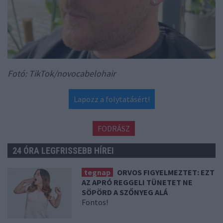
Fotó: TikTok/novocabelohair
Lapozz a folytatásért!
FODRÁSZ
24 ÓRA LEGFRISSEBB HÍREI
tegnap
ORVOS FIGYELMEZTET: EZT
AZ APRÓ REGGELI TÜNETET NE
SÖPÖRD A SZŐNYEG ALÁ
Fontos!