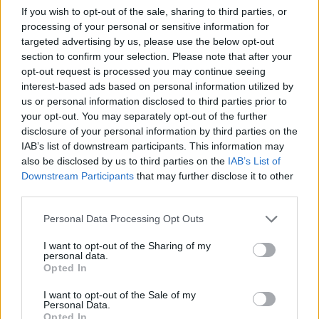
If you wish to opt-out of the sale, sharing to third parties, or
08. 01.
EGYRE TÖBB FIATALNÁL JELENTKEZIK EZ A
processing of your personal or sensitive information for
VITAMINHIÁNY – ILYEN JELEKRE FIGYELJ
targeted advertising by us, please use the below opt-out
Erre figyelj!
section to confirm your selection. Please note that after your
opt-out request is processed you may continue seeing
07. 31.
NEM A CITROMSAV, AZ ECET VAGY A
interest-based ads based on personal information utilized by
SZÓDABIKARBÓNA A LEGERŐSEBB: EZT HASZNÁLJÁK A
us or personal information disclosed to third parties prior to
SZÁLLODÁKBAN A VÍZKŐ ELLEN
your opt-out. You may separately opt-out of the further
Ez a szer tényleg eltünteti a vízkövet
disclosure of your personal information by third parties on the
07. 31.
HAGYD A SÓT: EGY CSIPET EBBŐL A FŐZŐVÍZBE,
IAB’s list of downstream participants. This information may
ÉS SOKKAL FINOMABB LESZ A FŐTT KRUMPLI
also be disclosed by us to third parties on the
IAB’s List of
Titkos hozzávaló
Downstream Participants
that may further disclose it to other
third parties.
24 ÓRA TOVÁBBI HÍREI
Please note that this website/app uses one or more Google
Personal Data Processing Opt Outs
services and may gather and store information including but
24 óra
not limited to your visit or usage behaviour. You may click to
I want to opt-out of the Sharing of my
personal data.
grant or deny consent to Google and its third-party tags to
Opted In
use your data for below specified purposes in below Google
consent section.
I want to opt-out of the Sale of my
Personal Data.
Opted In