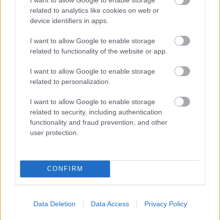
related to analytics like cookies on web or
device identifiers in apps.
Ezért párásodik be állandóan az ablak – egyszerűbb a
megoldás, mint gondolnád
I want to allow Google to enable storage
related to functionality of the website or app.
I want to allow Google to enable storage
related to personalization.
I want to allow Google to enable storage
related to security, including authentication
functionality and fraud prevention, and other
user protection.
CONFIRM
Nem ecettel és nem szódabikarbónával: ezzel lesz újra
csillogó a vízköves csap
Data Deletion
Data Access
Privacy Policy