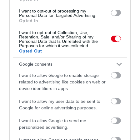
I want to opt-out of processing my
Personal Data for Targeted Advertising.
Opted In
I want to opt-out of Collection, Use,
Retention, Sale, and/or Sharing of my
Personal Data that Is Unrelated with the
Purposes for which it was collected.
Opted Out
Orvos figyelmeztet: ezt az apró reggeli tünetet ne
Google consents
söpörd a szőnyeg alá
I want to allow Google to enable storage
related to advertising like cookies on web or
device identifiers in apps.
I want to allow my user data to be sent to
Google for online advertising purposes.
I want to allow Google to send me
personalized advertising.
I want to allow Google to enable storage