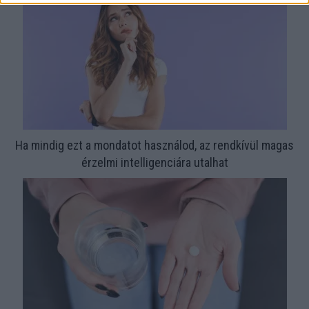
Ha mindig ezt a mondatot használod, az rendkívül magas
érzelmi intelligenciára utalhat