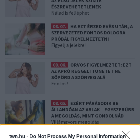
AZ ELSŐ JELEK SZINTE
ÉSZREVEHETETLENEK
Nálad is felléphet
08. 07.
HA EZT ÉRZED EVÉS UTÁN, A
SZERVEZETED FONTOS DOLOGRA
PRÓBÁL FIGYELMEZTETNI
Figyelj a jelekre!
08. 06.
ORVOS FIGYELMEZTET: EZT
AZ APRÓ REGGELI TÜNETET NE
SÖPÖRD A SZŐNYEG ALÁ
Fontos!
08. 05.
EZÉRT PÁRÁSODIK BE
ÁLLANDÓAN AZ ABLAK – EGYSZERŰBB
A MEGOLDÁS, MINT GONDOLNÁD
Villámgyors megoldás
twn.hu -
Do Not Process My Personal Information