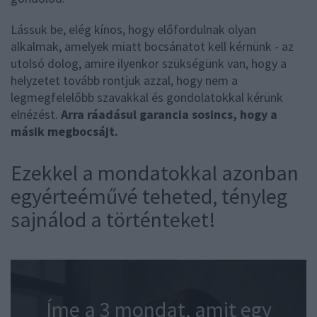
Lássuk be, elég kínos, hogy előfordulnak olyan
alkalmak, amelyek miatt bocsánatot kell kérnünk - az
utolsó dolog, amire ilyenkor szükségünk van, hogy a
helyzetet tovább rontjuk azzal, hogy nem a
legmegfelelőbb szavakkal és gondolatokkal kérünk
elnézést.
Arra ráadásul garancia sosincs, hogy a
másik megbocsájt.
Ezekkel a mondatokkal azonban
egyérteéművé teheted, tényleg
sajnálod a történteket!
Íme a 3 mondat, amit egy