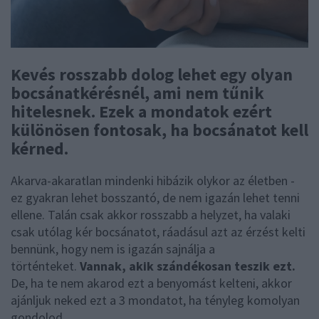
Kevés rosszabb dolog lehet egy olyan
bocsánatkérésnél, ami nem tűnik
hitelesnek. Ezek a mondatok ezért
különösen fontosak, ha bocsánatot kell
kérned.
Akarva-akaratlan mindenki hibázik olykor az életben -
ez gyakran lehet bosszantó, de nem igazán lehet tenni
ellene. Talán csak akkor rosszabb a helyzet, ha valaki
csak utólag kér bocsánatot, ráadásul azt az érzést kelti
bennünk, hogy nem is igazán sajnálja a
történteket.
Vannak, akik szándékosan teszik ezt.
De, ha te nem akarod ezt a benyomást kelteni, akkor
ajánljuk neked ezt a 3 mondatot, ha tényleg komolyan
gondolod.