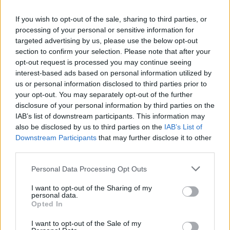
08. 04.
NEM ECETTEL ÉS NEM SZÓDABIKARBÓNÁVAL:
EZZEL LESZ ÚJRA CSILLOGÓ A VÍZKÖVES CSAP
If you wish to opt-out of the sale, sharing to third parties, or
A legjobb trükk
processing of your personal or sensitive information for
targeted advertising by us, please use the below opt-out
08. 03.
HA MINDIG EZT A MONDATOT HASZNÁLOD, AZ
section to confirm your selection. Please note that after your
RENDKÍVÜL MAGAS ÉRZELMI INTELLIGENCIÁRA UTALHAT
opt-out request is processed you may continue seeing
Te szoktad?
interest-based ads based on personal information utilized by
us or personal information disclosed to third parties prior to
08. 02.
SOKAN ROSSZUL TÁROLJÁK A GYÓGYSZEREIKET –
your opt-out. You may separately opt-out of the further
EMIATT CSÖKKENHET A HATÁSUK
disclosure of your personal information by third parties on the
Érdemes odafigyelni rá
IAB’s list of downstream participants. This information may
08. 01.
EGYRE TÖBB FIATALNÁL JELENTKEZIK EZ A
also be disclosed by us to third parties on the
IAB’s List of
VITAMINHIÁNY – ILYEN JELEKRE FIGYELJ
Downstream Participants
that may further disclose it to other
Erre figyelj!
third parties.
Please note that this website/app uses one or more Google
Personal Data Processing Opt Outs
24 ÓRA TOVÁBBI HÍREI
services and may gather and store information including but
not limited to your visit or usage behaviour. You may click to
I want to opt-out of the Sharing of my
24 óra
personal data.
grant or deny consent to Google and its third-party tags to
Opted In
use your data for below specified purposes in below Google
consent section.
I want to opt-out of the Sale of my