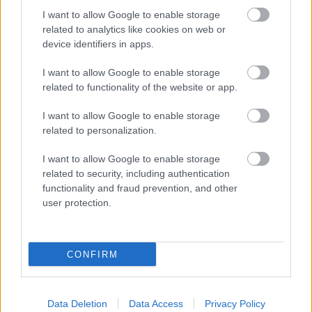
I want to allow Google to enable storage
related to analytics like cookies on web or
device identifiers in apps.
Ha ezt érzed evés után, a szervezeted fontos dologra
I want to allow Google to enable storage
próbál figyelmeztetni
related to functionality of the website or app.
I want to allow Google to enable storage
related to personalization.
I want to allow Google to enable storage
related to security, including authentication
functionality and fraud prevention, and other
user protection.
CONFIRM
Orvos figyelmeztet: ezt az apró reggeli tünetet ne söpörd a
Data Deletion
Data Access
Privacy Policy
szőnyeg alá