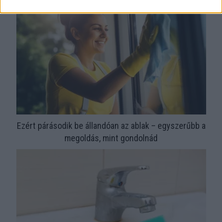
Ezért párásodik be állandóan az ablak – egyszerűbb a
megoldás, mint gondolnád