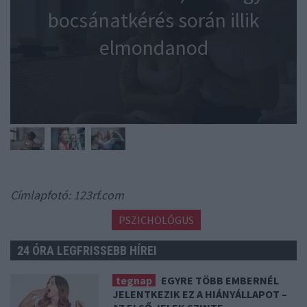
bocsánatkérés során illik
elmondanod
Címlapfotó: 123rf.com
PSZICHOLÓGUS
24 ÓRA LEGFRISSEBB HÍREI
tegnap
EGYRE TÖBB EMBERNÉL
JELENTKEZIK EZ A HIÁNYÁLLAPOT –