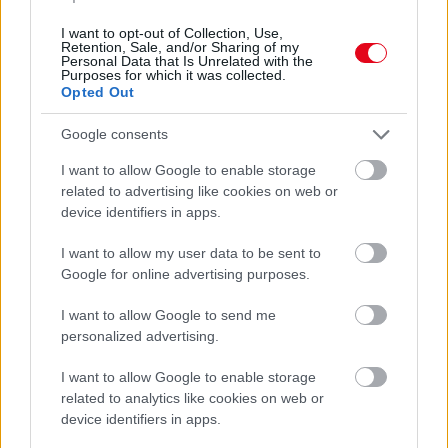
Titkos hozzávaló
I want to opt-out of Collection, Use,
Retention, Sale, and/or Sharing of my
07. 31.
EZZEL LOCSOLD HETENTE EGYSZER: KÉTSZER
Personal Data that Is Unrelated with the
ANNYI VIRÁGOT HOZ MAJD A MUSKÁTLI, HA EZT CSINÁLOD
Purposes for which it was collected.
Opted Out
Ettől lesz a tiéd a leggyönyörűbb muskátli a környéken
Google consents
24 ÓRA TOVÁBBI HÍREI
I want to allow Google to enable storage
24 óra
related to advertising like cookies on web or
device identifiers in apps.
I want to allow my user data to be sent to
Google for online advertising purposes.
I want to allow Google to send me
personalized advertising.
I want to allow Google to enable storage
related to analytics like cookies on web or
device identifiers in apps.