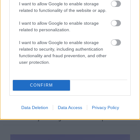
I want to allow Google to enable storage
related to functionality of the website or app.
Ezért párásodik be állandóan az ablak – egyszerűbb a
megoldás, mint gondolnád
I want to allow Google to enable storage
related to personalization.
I want to allow Google to enable storage
related to security, including authentication
functionality and fraud prevention, and other
user protection.
CONFIRM
Data Deletion
Data Access
Privacy Policy
Nem ecettel és nem szódabikarbónával: ezzel lesz
újra csillogó a vízköves csap