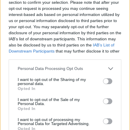
section to confirm your selection. Please note that after your
HASZNÁLOD, AZ RENDKÍVÜL MAGAS
opt-out request is processed you may continue seeing
ÉRZELMI INTELLIGENCIÁRA UTALHAT
interest-based ads based on personal information utilized by
Te szoktad?
us or personal information disclosed to third parties prior to
your opt-out. You may separately opt-out of the further
disclosure of your personal information by third parties on the
08. 02.
SOKAN ROSSZUL TÁROLJÁK
IAB’s list of downstream participants. This information may
A GYÓGYSZEREIKET – EMIATT
also be disclosed by us to third parties on the
IAB’s List of
CSÖKKENHET A HATÁSUK
Érdemes odafigyelni rá
Downstream Participants
that may further disclose it to other
third parties.
Please note that this website/app uses one or more Google
Personal Data Processing Opt Outs
08. 01.
EGYRE TÖBB FIATALNÁL JELENTKEZIK EZ A
services and may gather and store information including but
VITAMINHIÁNY – ILYEN JELEKRE FIGYELJ
not limited to your visit or usage behaviour. You may click to
I want to opt-out of the Sharing of my
Erre figyelj!
personal data.
grant or deny consent to Google and its third-party tags to
Opted In
use your data for below specified purposes in below Google
07. 31.
NEM A CITROMSAV, AZ ECET VAGY A
consent section.
SZÓDABIKARBÓNA A LEGERŐSEBB: EZT HASZNÁLJÁK A
I want to opt-out of the Sale of my
Personal Data.
SZÁLLODÁKBAN A VÍZKŐ ELLEN
Opted In
Ez a szer tényleg eltünteti a vízkövet
I want to opt-out of processing my
07. 31.
HAGYD A SÓT: EGY CSIPET EBBŐL A FŐZŐVÍZBE,
Personal Data for Targeted Advertising.
ÉS SOKKAL FINOMABB LESZ A FŐTT KRUMPLI
Opted In