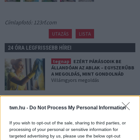
Címlapfotó: 123rf.com
UTAZÁS
LISTA
24 ÓRA LEGFRISSEBB HÍREI
tegnap
EZÉRT PÁRÁSODIK BE
ÁLLANDÓAN AZ ABLAK – EGYSZERŰBB
A MEGOLDÁS, MINT GONDOLNÁD
Villámgyors megoldás
08. 04.
NEM ECETTEL ÉS NEM
SZÓDABIKARBÓNÁVAL: EZZEL LESZ
twn.hu -
Do Not Process My Personal Information
ÚJRA CSILLOGÓ A VÍZKÖVES CSAP
A legjobb trükk
If you wish to opt-out of the sale, sharing to third parties, or
processing of your personal or sensitive information for
targeted advertising by us, please use the below opt-out
08. 03.
HA MINDIG EZT A MONDATOT